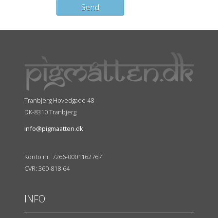
Tranbjerg Hovedgade 48
DK-8310 Tranbjerg
info@pigmaatten.dk
Konto nr. 7266-0001162767
CVR: 360-818-64
INFO