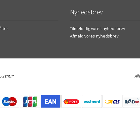
Nyhedsbrev
tter
Tilmeld dig vores nyhedsbrev
Afmeld vores nyhedsbrev
26 ZenUP
All