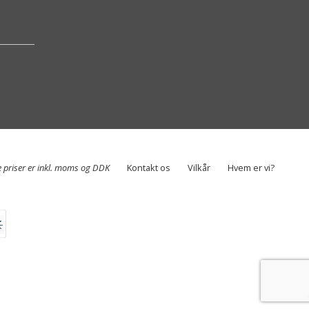
e priser er inkl. moms og DDK
Kontakt os
Vilkår
Hvem er vi?