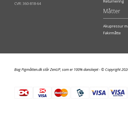
Returnering
CVR: 360-818-64
Måtter
Akupressur må
Fakirmåtte
Bag Pigmåtten.dk står ZenUP, som er 100% danskejet - © Copyright 20