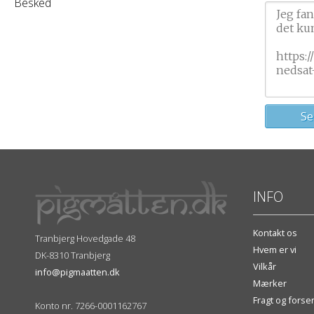
Besked
INFO
Kontakt os
Tranbjerg Hovedgade 48
Hvem er vi
DK-8310 Tranbjerg
Vilkår
info@pigmaatten.dk
Mærker
Fragt og fors
Konto nr. 7266-0001162767