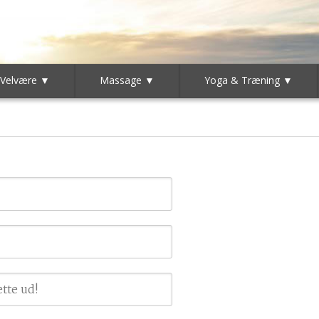
 Velvære ▼
Massage ▼
Yoga & Træning ▼