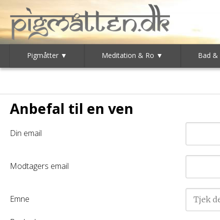
Pigmåtter ▼
Meditation & Ro ▼
Bad &
Anbefal til en ven
Din email
Modtagers email
Emne