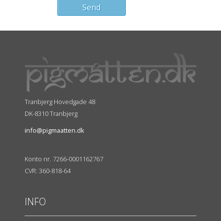
Tranbjerg Hovedgade 48
DK-8310 Tranbjerg
info@pigmaatten.dk
Konto nr. 7266-0001162767
CVR: 360-818-64
INFO