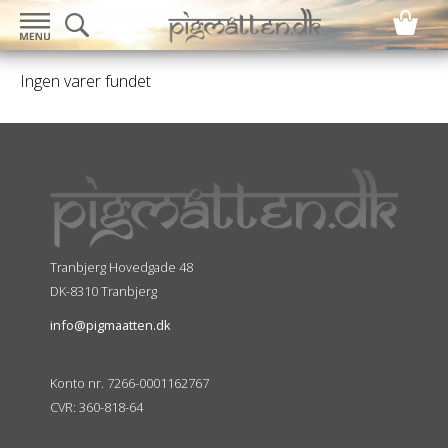
Ingen varer fundet
Tranbjerg Hovedgade 48
DK-8310 Tranbjerg
info@pigmaatten.dk
Konto nr. 7266-0001162767
CVR: 360-818-64