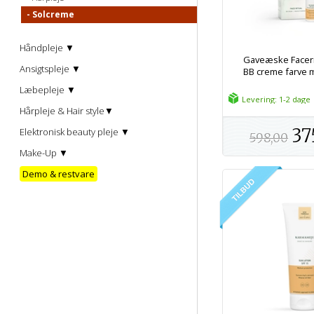
Solcreme
Håndpleje ▼
Gaveæske Faceri
Ansigtspleje ▼
BB creme farve 
Læbepleje ▼
Levering: 1-2 dage
Hårpleje & Hair style▼
37
Elektronisk beauty pleje ▼
598,00
Make-Up ▼
Demo & restvare