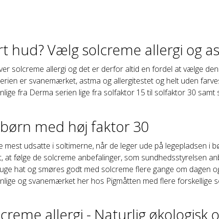
rt hud? Vælg solcreme allergi og a
ver solcreme allergi og det er derfor altid en fordel at vælge den
ien er svanemærket, astma og allergitestet og helt uden farves
nlige fra Derma serien lige fra solfaktor 15 til solfaktor 30 samt
børn med høj faktor 30
 mest udsatte i soltimerne, når de leger ude på legepladsen i 
gt, at følge de solcreme anbefalinger, som sundhedsstyrelsen anbe
uge hat og smøres godt med solcreme flere gange om dagen og så
enlige og svanemærket her hos Pigmåtten med flere forskellige s
reme allergi - Naturlig økologisk 