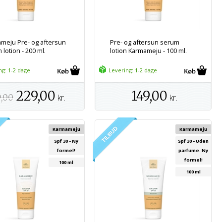
meju Pre- og aftersun
Pre- og aftersun serum
lotion - 200 ml.
lotion Karmameju - 100 ml.
ng: 1-2 dage
Levering: 1-2 dage
229,00
149,00
9,00
kr.
kr.
Karmameju
Karmameju
Spf 30 - Ny
Spf 30 - Uden
formel!
parfume. Ny
formel!
100 ml
100 ml