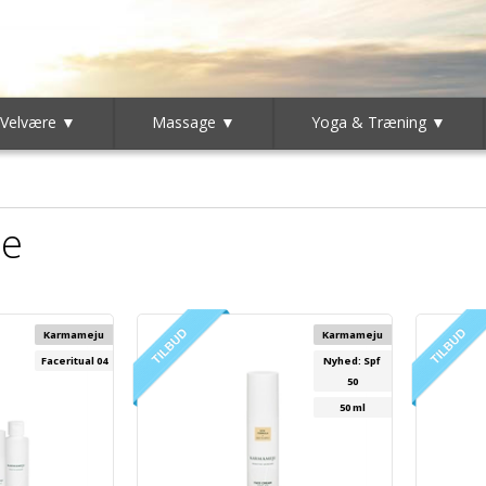
 Velvære ▼
Massage ▼
Yoga & Træning ▼
me
Karmameju
Karmameju
Faceritual 04
Nyhed: Spf
50
50 ml