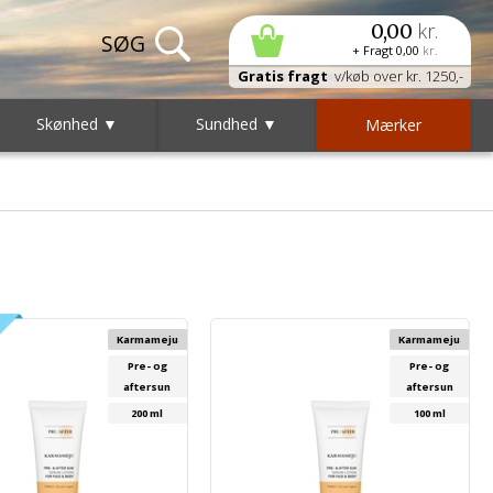
kr.
0,00
+ Fragt
0,00
kr.
Gratis fragt
v/køb over kr. 1250,-
Skønhed ▼
Sundhed ▼
Mærker
Karmameju
Karmameju
Pre- og
Pre- og
aftersun
aftersun
200 ml
100 ml