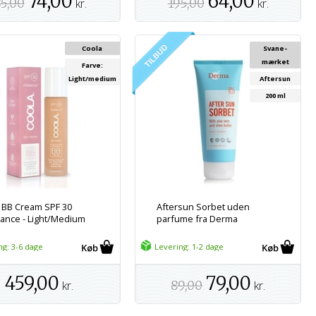
74,00
64,00
5,00
kr.
195,00
kr.
Coola
Svane-
mærket
Farve:
Light/medium
Aftersun
200 ml
 BB Cream SPF 30
Aftersun Sorbet uden
liance - Light/Medium
parfume fra Derma
ng: 3-6 dage
Levering: 1-2 dage
459,00
79,00
kr.
89,00
kr.