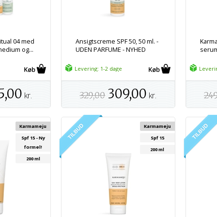
tual 04 med
Ansigtscreme SPF 50, 50 ml. -
Karma
medium og...
UDEN PARFUME - NYHED
serum 
Levering: 1-2 dage
Leveri
5,00
309,00
kr.
329,00
kr.
24
Karmameju
Karmameju
Spf 15 - Ny
Spf 15
formel!
200 ml
200 ml