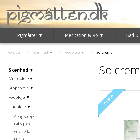
Pigmåtter ▼
Meditation & Ro ▼
Bad &
Forside
>
Skønhed ▼
>
Hudpleje ▼
>
Solcreme
Solcre
Skønhed ▼
Mundpleje▼
Kropspleje ▼
Fodpleje ▼
Hudpleje ▼
Ansigtspleje
Baby pleje
Gaveæsker
Hårpleje