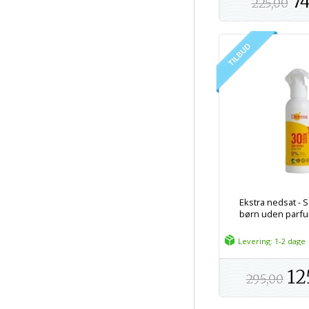
74
225,00
Ekstra nedsat - S
børn uden parfu
Levering: 1-2 dage
12
295,00