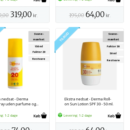
319,00
64,00
9,00
kr.
195,00
kr.
Svane-
Svane-
mærket
mærket
150 ml
Faktor 30
Faktor 20
50 ml
Restvare
Restvare
a nedsat - Derma
Ekstra nedsat - Derma Roll-
ray uden parfume og...
on Sun Lotion SPF 30 - 50 ml.
ng: 1-2 dage
Levering: 1-2 dage