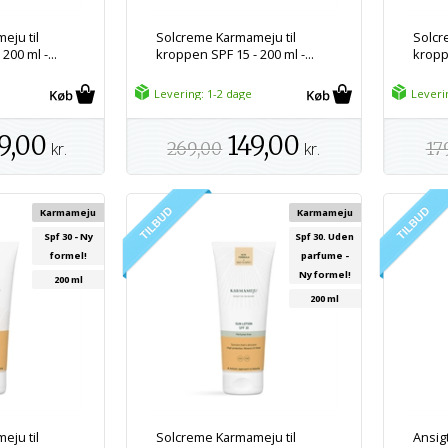
eju til
Solcreme Karmameju til
Solcr
200 ml -...
kroppen SPF 15 - 200 ml -...
kroppe
Levering: 1-2 dage
Leveri
9,00
149,00
kr.
269,00
kr.
17
Karmameju
Karmameju
Spf 30 - Ny
Spf 30. Uden
formel!
parfume -
Ny formel!
200 ml
200 ml
eju til
Solcreme Karmameju til
Ansig