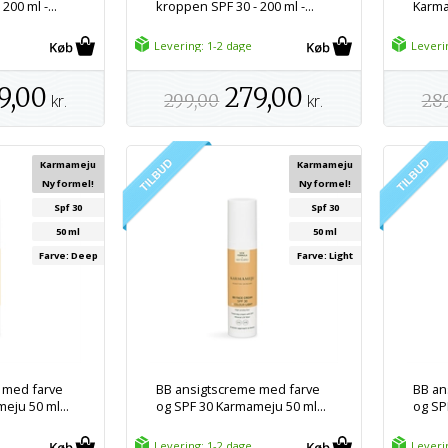
200 ml -...
kroppen SPF 30 - 200 ml -...
Karma
Levering: 1-2 dage
Leveri
9,00
279,00
kr.
299,00
kr.
28
Karmameju
Karmameju
Ny formel!
Ny formel!
Spf 30
Spf 30
50 ml
50 ml
Farve: Deep
Farve: Light
 med farve
BB ansigtscreme med farve
BB an
eju 50 ml...
og SPF 30 Karmameju 50 ml...
og SP
Levering: 1-2 dage
Leveri