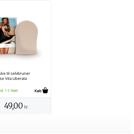
ke til selvbruner
e Vita Liberata
ng: 1-2 dage
49,00
kr.