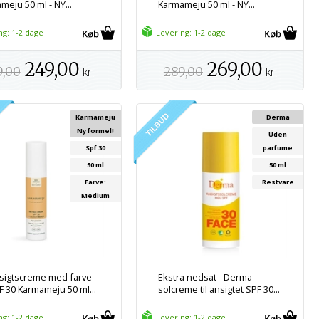
meju 50 ml - NY...
Karmameju 50 ml - NY...
ng: 1-2 dage
Levering: 1-2 dage
249,00
269,00
9,00
kr.
289,00
kr.
Karmameju
Derma
Ny formel!
Uden
Spf 30
parfume
50 ml
50 ml
Farve:
Restvare
Medium
sigtscreme med farve
Ekstra nedsat - Derma
F 30 Karmameju 50 ml...
solcreme til ansigtet SPF 30...
ng: 1-2 dage
Levering: 1-2 dage