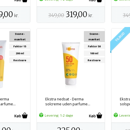
9,00
319,00
kr.
349,00
kr.
34
Svane-
Svane-
mærket
mærket
Faktor 15
Faktor 50
200 ml
100 ml
Restvare
Restvare
Derma
Ekstra nedsat - Derma
Ekstr
arfume...
solcreme uden parfume...
solsp
Levering: 1-2 dage
Leveri