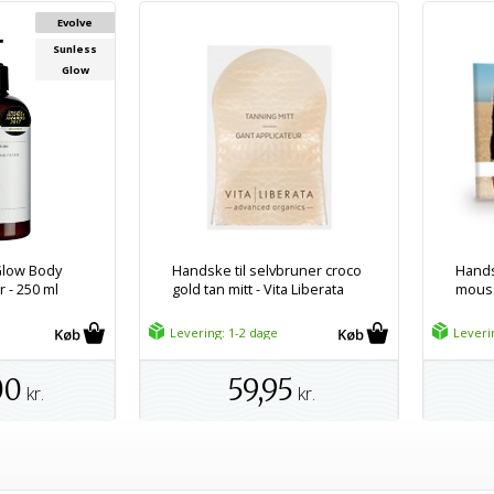
Evolve
Sunless
Glow
Glow Body
Handske til selvbruner croco
Hands
 - 250 ml
gold tan mitt - Vita Liberata
mouss
Levering: 1-2 dage
Leveri
00
59,95
kr.
kr.