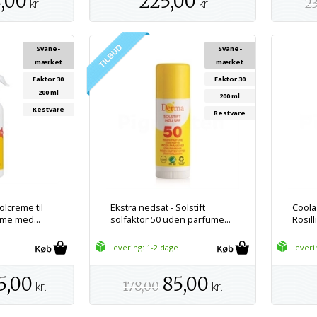
,00
225,00
kr.
kr.
23
Svane-
Svane-
mærket
mærket
Faktor 30
Faktor 30
200 ml
200 ml
Restvare
Restvare
olcreme til
Ekstra nedsat - Solstift
Coola
me med...
solfaktor 50 uden parfume...
Rosil
Levering: 1-2 dage
Leveri
5,00
85,00
kr.
178,00
kr.