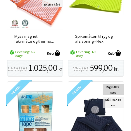
Ekstra hård
Mysa magnet
Spikemåtten til ryg og
fakirmåtte og thermo...
afslapning - Flex
Levering: 1-2
Levering: 1-2
dage
dage
1.025,00
599,00
1.690,00
kr.
755,00
kr.
Pigmåtte
sæt
Mål: 40 X 68
cm