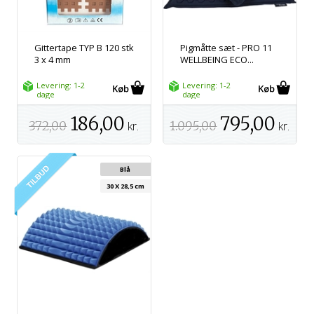
Gittertape TYP B 120 stk
Pigmåtte sæt - PRO 11
3 x 4 mm
WELLBEING ECO...
Levering: 1-2
Levering: 1-2
dage
dage
186,00
795,00
372,00
kr.
1.095,00
kr.
Blå
30 X 28,5 cm