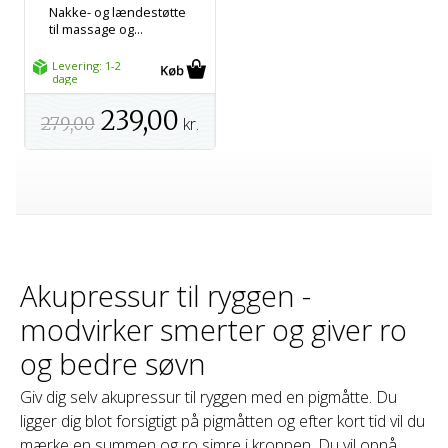
Nakke- og lændestøtte
til massage og...
Levering: 1-2
dage
239,00
279,00
kr.
Akupressur til ryggen -
modvirker smerter og giver ro
og bedre søvn
Giv dig selv akupressur til ryggen med en pigmåtte. Du
ligger dig blot forsigtigt på pigmåtten og efter kort tid vil du
mærke en summen og ro simre i kroppen. Du vil opnå