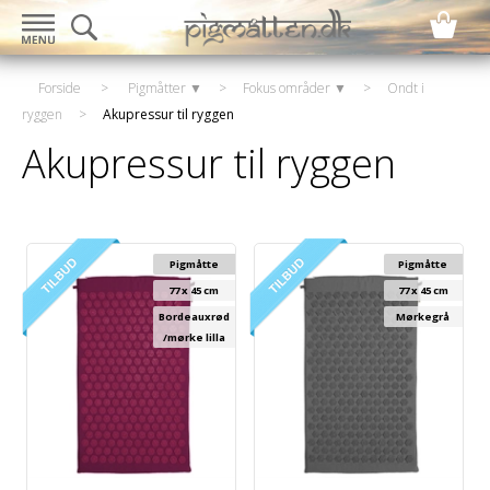
Forside
>
Pigmåtter ▼
>
Fokus områder ▼
>
Ondt i
ryggen
>
Akupressur til ryggen
Akupressur til ryggen
Pigmåtte
Pigmåtte
77 x 45 cm
77 x 45 cm
Bordeauxrød
Mørkegrå
/mørke lilla