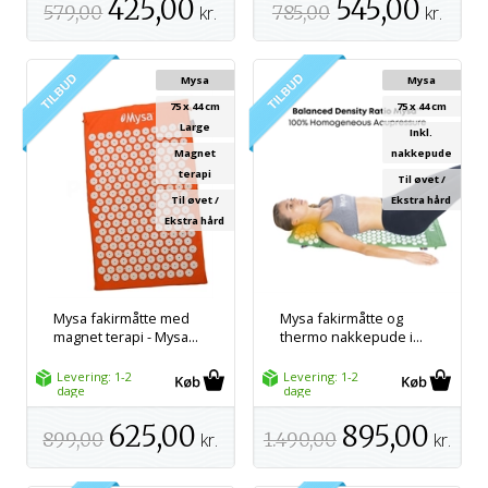
425,00
545,00
579,00
kr.
785,00
kr.
Mysa
Mysa
75 x 44 cm
75 x 44 cm
Large
Inkl.
Magnet
nakkepude
terapi
Til øvet /
Til øvet /
Ekstra hård
Ekstra hård
Mysa fakirmåtte med
Mysa fakirmåtte og
magnet terapi - Mysa...
thermo nakkepude i...
Levering: 1-2
Levering: 1-2
dage
dage
625,00
895,00
899,00
kr.
1.490,00
kr.