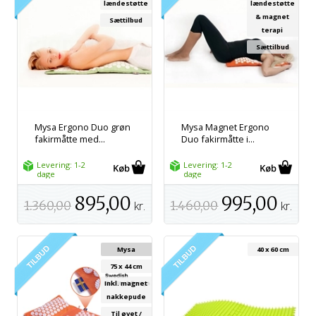
lændestøtte
lændestøtte
& magnet
Sættilbud
terapi
Sættilbud
Mysa Ergono Duo grøn
Mysa Magnet Ergono
fakirmåtte med...
Duo fakirmåtte i...
Levering: 1-2
Levering: 1-2
dage
dage
895,00
995,00
1.360,00
kr.
1.460,00
kr.
Mysa
40 x 60 cm
75 x 44 cm
Inkl. magnet
nakkepude
Til øvet /