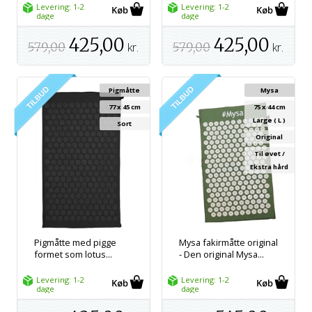
Levering: 1-2
Levering: 1-2
dage
dage
425,00
425,00
579,00
kr.
579,00
kr.
Pigmåtte
Mysa
77 x 45 cm
75 x 44 cm
Large ( L )
Sort
Original
Til øvet /
Ekstra hård
Pigmåtte med pigge
Mysa fakirmåtte original
formet som lotus...
- Den original Mysa...
Levering: 1-2
Levering: 1-2
dage
dage