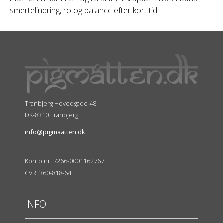
smertelindring, ro og balance efter kort tid.
Tranbjerg Hovedgade 48
DK-8310 Tranbjerg
info@pigmaatten.dk
Konto nr. 7266-0001162767
CVR: 360-818-64
INFO