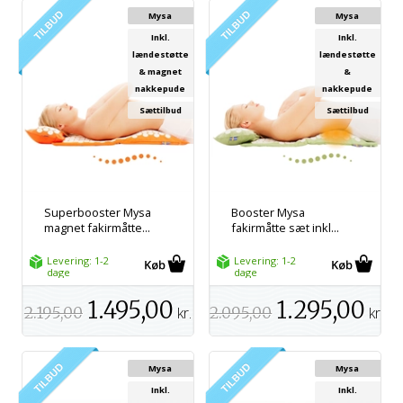
Mysa
Mysa
Inkl.
Inkl.
lændestøtte
lændestøtte
& magnet
&
nakkepude
nakkepude
Sættilbud
Sættilbud
Superbooster Mysa
Booster Mysa
magnet fakirmåtte...
fakirmåtte sæt inkl...
Levering: 1-2
Levering: 1-2
dage
dage
1.495,00
1.295,00
2.195,00
kr.
2.095,00
kr.
Mysa
Mysa
Inkl.
Inkl.