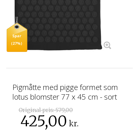
Spar
(27%)
Pigmåtte med pigge formet som
lotus blomster 77 x 45 cm - sort
Original pris:
579,00
425,00
kr.