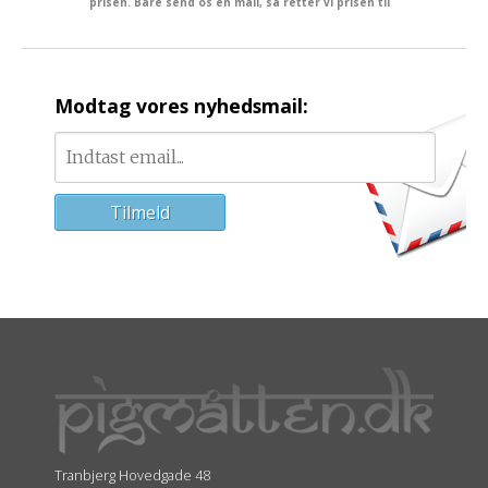
prisen. Bare send os en mail, så retter vi prisen til
Modtag vores nyhedsmail:
Tranbjerg Hovedgade 48