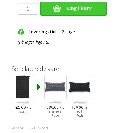
Leveringstid:
1-2 dage
(På lager lige nu)
Se relaterede varer:
579,00
599,00
599,00
kr.
kr.
kr.
425.00
389,00
389,00
sort
mørkegrå
sort
Pude
Pude
Varenr.:
127104-Port