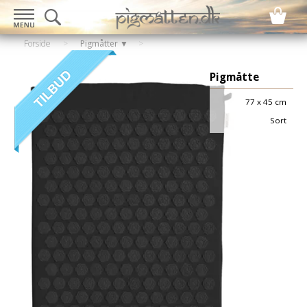
Forside
>
Pigmåtter ▼
Pigmåtte
77 x 45 cm
Sort