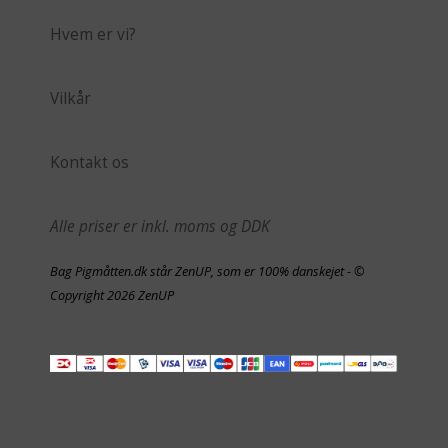
Hvem er vi?
Vilkår
Kontakt os
Alle priser er inkl. moms og DDK
Bag Pigmåtten.dk står ZenUP, som er 100% danskejet - ©
Copyright 2026 ZenUP