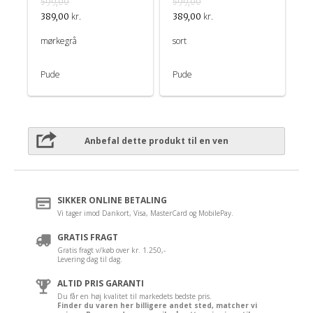
599,00
599,00
kr.
kr.
389,00
389,00
mørkegrå
sort
Pude
Pude
Anbefal dette produkt til en ven
SIKKER ONLINE BETALING
Vi tager imod Dankort, Visa, MasterCard og MobilePay.
GRATIS FRAGT
Gratis fragt v/køb over kr. 1.250,-
Levering dag til dag.
ALTID PRIS GARANTI
Du får en høj kvalitet til markedets bedste pris.
Finder du varen her billigere andet sted, matcher vi