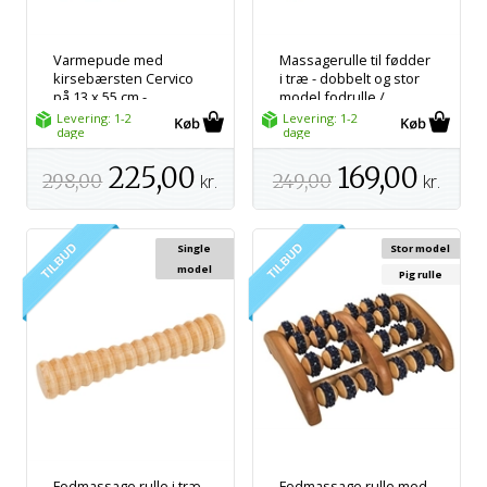
Varmepude med
Massagerulle til fødder
kirsebærsten Cervico
i træ - dobbelt og stor
på 13 x 55 cm -
model fodrulle /
Varmepude til
Fodmassage rulle - Fra
Levering: 1-2
Levering: 1-2
mikroovn
dage
Croll & Denecke
dage
225,00
169,00
298,00
kr.
249,00
kr.
Single
Stor model
model
Pig rulle
Fodmassage rulle i træ
Fodmassage rulle med