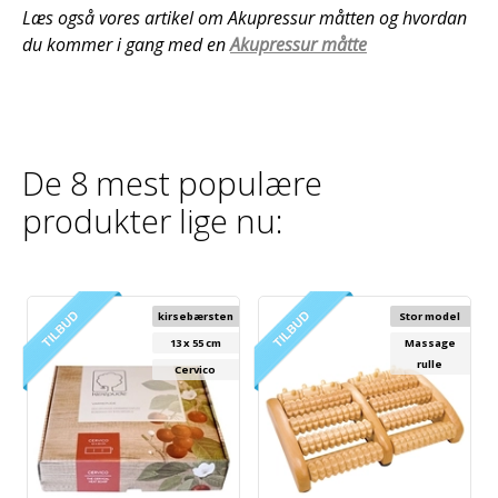
Læs også vores artikel om Akupressur måtten og hvordan
du kommer i gang med en
Akupressur måtte
De 8 mest populære
produkter lige nu:
kirsebærsten
Stor model
13 x 55 cm
Massage
rulle
Cervico