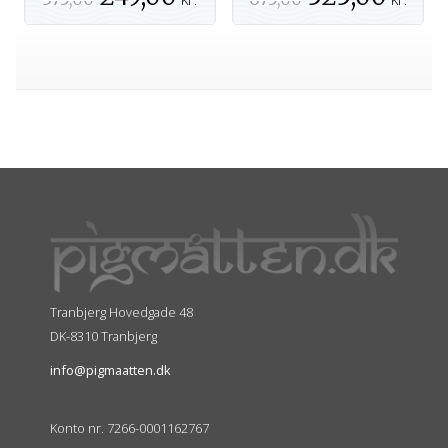
Tranbjerg Hovedgade 48
DK-8310 Tranbjerg
info@pigmaatten.dk
Konto nr. 7266-0001162767