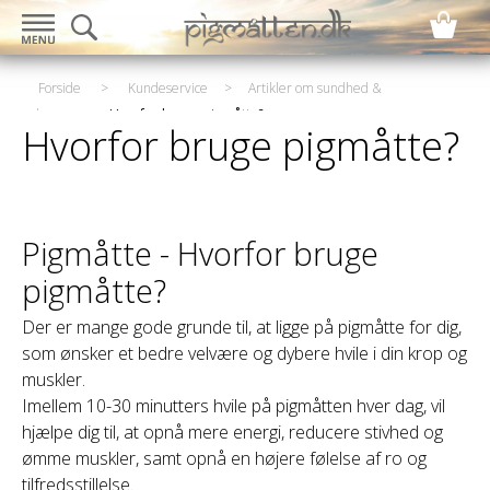
Forside
>
Kundeservice
>
Artikler om sundhed &
velvære
>
Hvorfor bruge pigmåtte?
Hvorfor bruge pigmåtte?
Pigmåtte - Hvorfor bruge
pigmåtte?
Der er mange gode grunde til, at ligge på pigmåtte for dig,
som ønsker et bedre velvære og dybere hvile i din krop og
muskler.
Imellem 10-30 minutters hvile på pigmåtten hver dag, vil
hjælpe dig til, at opnå mere energi, reducere stivhed og
ømme muskler, samt opnå en højere følelse af ro og
tilfredsstillelse.