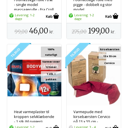
- single model
pigge - dobbelt og stor
massagerulle - Fra Croll
model
& Denecke
massagerulle/fodrulle -
Levering: 1-2
Levering: 1-2
dage
Fra Croll & Denecke
dage
46,00
199,00
99,00
kr.
275,00
kr.
100%
kirsebærsten
naturligt
13 x 55 cm
Varmer over
Cervico
12 timer
1 stk. i
pakken
Heat varmeplaster til
Varmepude med
kroppen selvklæbende
kirsebærsten Cervico
- 1 stk (til ryggen)
på 13 x 55 cm -
Varmepude til
Levering: 1-2
Levering: 3 - 4