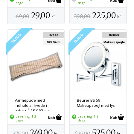
dage
mikroovn
dage
29,00
225,00
69,00
kr.
298,00
kr.
Hvede
Beurer
18 X 60 cm
Makeupspejle
Varmepude med
Beurer BS 59
indhold af hvede i
Makeupspejl med lys
natur på 18 X 60 cm -
Varmepude til
Levering: 1-2
Levering: 1-2
mikroovn
dage
dage
249,00
525,00
375,00
kr.
675,00
kr.