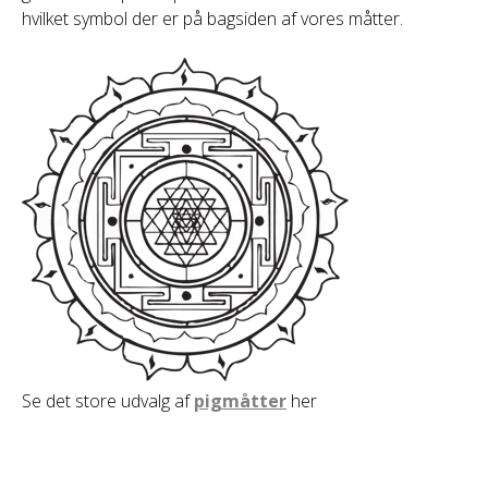
hvilket symbol der er på bagsiden af vores måtter.
Se det store udvalg af
pigmåtter
her