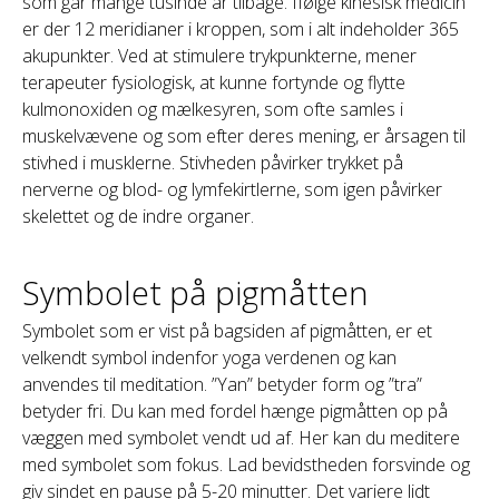
som går mange tusinde år tilbage. Ifølge kinesisk medicin
er der 12 meridianer i kroppen, som i alt indeholder 365
akupunkter. Ved at stimulere trykpunkterne, mener
terapeuter fysiologisk, at kunne fortynde og flytte
kulmonoxiden og mælkesyren, som ofte samles i
muskelvævene og som efter deres mening, er årsagen til
stivhed i musklerne. Stivheden påvirker trykket på
nerverne og blod- og lymfekirtlerne, som igen påvirker
skelettet og de indre organer.
Symbolet på pigmåtten
Symbolet som er vist på bagsiden af pigmåtten, er et
velkendt symbol indenfor yoga verdenen og kan
anvendes til meditation. ”Yan” betyder form og ”tra”
betyder fri. Du kan med fordel hænge pigmåtten op på
væggen med symbolet vendt ud af. Her kan du meditere
med symbolet som fokus. Lad bevidstheden forsvinde og
giv sindet en pause på 5-20 minutter. Det variere lidt