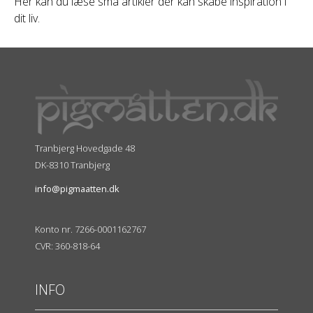
Her kan du læse små artikler der kan skabe inspiration i
dit liv.
Tranbjerg Hovedgade 48
DK-8310 Tranbjerg
info@pigmaatten.dk
Konto nr. 7266-0001162767
CVR: 360-818-64
INFO