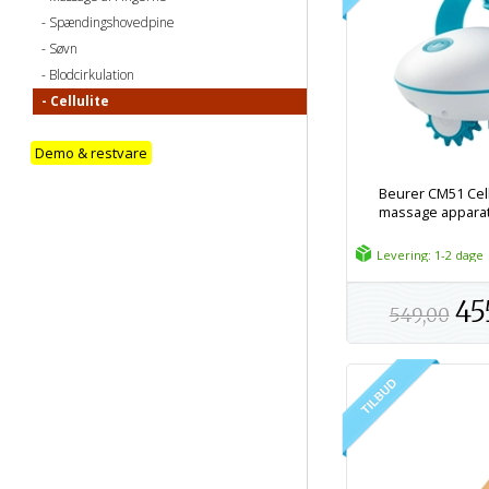
Spændingshovedpine
Søvn
Blodcirkulation
Cellulite
Demo & restvare
Beurer CM51 Cell
massage appara
Levering: 1-2 dage
45
549,00