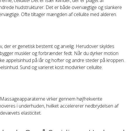
rerne, cellulite! Det er især kvinder, der er plaget af
randrede hudstrukturer. Det er både overvægtige og slankere
vervægtige. Ofte tiltager mængden af cellulite med alderen.
v, der er genetisk bestemt og arvelig. Herudover skyldes
pbygger muskler og forbrænder fedt. Når du dyrker motion
e appelsinhud på lår og hofter og andre steder på kroppen.
sinhud. Sund og varieret kost modvirker cellulite.
te. Massageapparaterne virker gennem højfrekvente
overes i underhuden, hvilket accelererer nedbrydelsen af
devævets elasticitet.