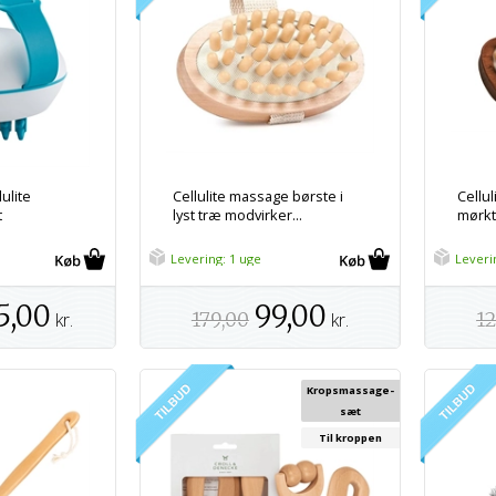
ulite
Cellulite massage børste i
Cellu
t
lyst træ modvirker...
mørkt
Levering: 1 uge
Leveri
5,00
99,00
kr.
179,00
kr.
12
Kropsmassage-
sæt
Til kroppen