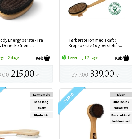
Body Energy børste - Fra
Tørbørste Ion med skaft (
 & Denecke (nem at...
Kropsbørste ) og børstehår...
ng: 1-2 dage
Levering: 1-2 dage
215,00
339,00
9,00
kr.
379,00
kr.
Karmameju
KlapP
Med lang
Lille Ionisk
skaft
tørbørste
Bløde hår
Børstehår af
kobbertråd