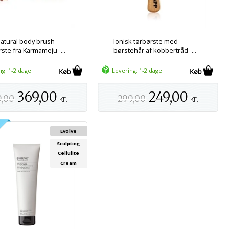
natural body brush
Ionisk tørbørste med
ste fra Karmameju -...
børstehår af kobbertråd -...
ng: 1-2 dage
Levering: 1-2 dage
369,00
249,00
9,00
kr.
299,00
kr.
Evolve
Sculpting
Cellulite
Cream