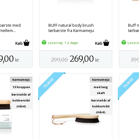
sbørste med
BUFF natural body brush
Buff 
mellem...
tørbørste fra Karmameju
tørbør
Levering: 1-2 dage
Leveri
9,00
269,00
kr.
299,00
kr.
39
Karmameju
Karmameju
Til kroppen
med lang
skaft
Børstehår af
kobbertråd
Børstehår af
(Hård)
kobbertråd
(Hård)