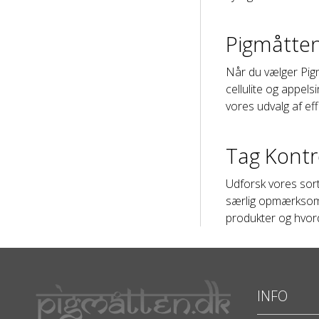
Pigmåtten
Når du vælger Pigm
cellulite og appels
vores udvalg af eff
Tag Kontr
Udforsk vores sort
særlig opmærksomhe
produkter og hvord
INFO