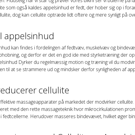
n. Pludselig når vi står og prøver vores bikini ser vi bulerne på lå
lite som også kaldes appelsinhud er fedt, der hober sig op i fo
lulite, dog kan cellulite optræde lidt oftere og mere synligt på o
il appelsinhud
inhud kan findes i fordelingen af fedtvæv, muskelvæv og bindevæ
phobning, og derfor er det en god ide med styrketræning der o
sinhud Dyrker du regelmæssig motion og træning vil du modvirk
n til at se strammere ud og mindsker derfor synligheden af appel
educerer cellulite
 effektive massageapparater på markedet der modvirker celluli
neret med den rette massageteknik hvor mikrocirkulationen prom
 i fedtcellerne. Herudover masseres bindevævet, hvilket øger bin