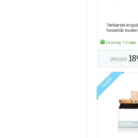
Tørbørste krop
hestehår model 
Levering: 1-2 dage
18
299,00