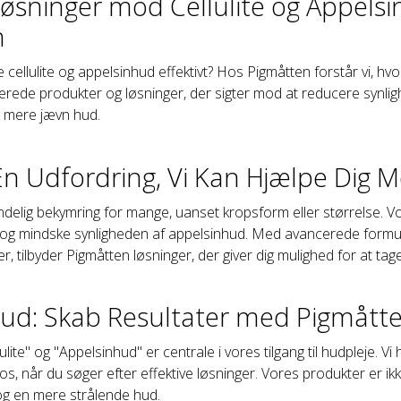
 Løsninger mod Cellulite og Appel
n
 cellulite og appelsinhud effektivt? Hos Pigmåtten forstår vi, hvor 
liserede produkter og løsninger, der sigter mod at reducere synli
 mere jævn hud.
 En Udfordring, Vi Kan Hjælpe Dig 
mindelig bekymring for mange, uanset kropsform eller størrelse. 
og mindske synligheden af appelsinhud. Med avancerede formule
 tilbyder Pigmåtten løsninger, der giver dig mulighed for at tag
ud: Skab Resultater med Pigmåtte
lite" og "Appelsinhud" er centrale i vores tilgang til hudpleje.
os, når du søger efter effektive løsninger. Vores produkter er ik
 og en mere strålende hud.