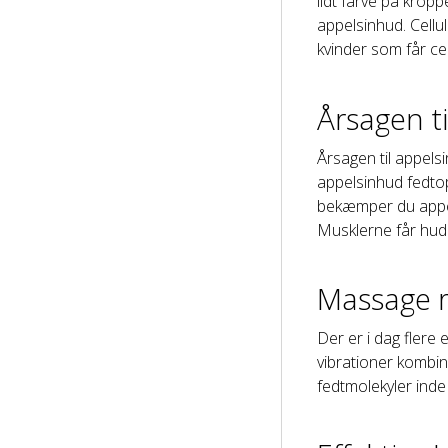
lidt farve på kroppe
appelsinhud. Cellu
kvinder som får cel
Årsagen t
Årsagen til appels
appelsinhud fedto
bekæmper du appel
Musklerne får hude
Massage r
Der er i dag flere
vibrationer kombi
fedtmolekyler inde