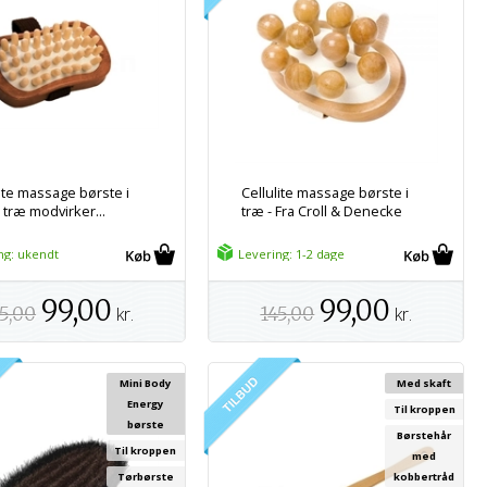
lite massage børste i
Cellulite massage børste i
 træ modvirker...
træ - Fra Croll & Denecke
ng: ukendt
Levering: 1-2 dage
99,00
99,00
5,00
kr.
145,00
kr.
Mini Body
Med skaft
Energy
Til kroppen
børste
Børstehår
Til kroppen
med
Tørbørste
kobbertråd