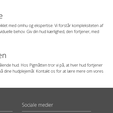
e
iklet med omhu og ekspertise. Vi forstår kompleksiteten af
dividuelle behov. Giv din hud kærlighed, den fortjener, med
en
ålende hud. Hos Pigmåtten tror vi på, at hver hud fortjener
nå dine hudplejemål. Kontakt os for at lære mere om vores
Sociale medier