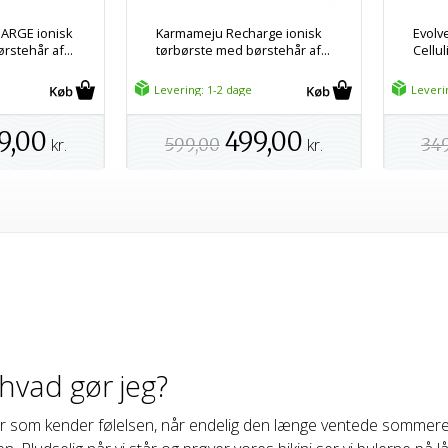
ARGE ionisk
Karmameju Recharge ionisk
Evolv
rstehår af...
tørbørste med børstehår af...
Cellul
Levering: 1-2 dage
Leveri
9,00
499,00
kr.
599,00
kr.
34
- hvad gør jeg?
r som kender følelsen, når endelig den længe ventede sommeren 