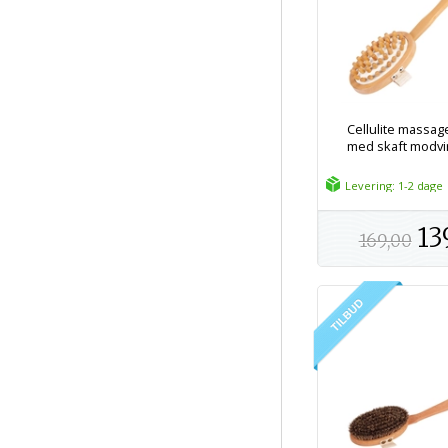
Cellulite massag
med skaft modvir
Levering: 1-2 dage
13
169,00