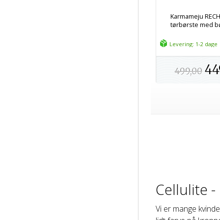
Karmameju RECH
tørbørste med bø
Levering: 1-2 dage
44
499,00
Cellulite 
Vi er mange kvinde