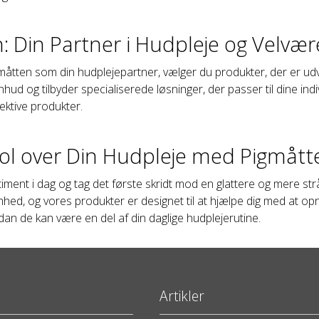
: Din Partner i Hudpleje og Velvær
åtten som din hudplejepartner, vælger du produkter, der er udv
inhud og tilbyder specialiserede løsninger, der passer til dine in
ektive produkter.
ol over Din Hudpleje med Pigmått
iment i dag og tag det første skridt mod en glattere og mere str
d, og vores produkter er designet til at hjælpe dig med at op
an de kan være en del af din daglige hudplejerutine.
Artikler