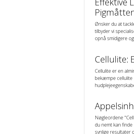
Effektive
Pigmåtte
Ønsker du at tackle
tilbyder vi specia
opnå smidigere og
Cellulite:
Cellulite er en al
bekæmpe cellulite 
hudplejeegenskaber,
Appelsinh
Nøgleordene "Cellu
du nemt kan finde 
synlige resultater