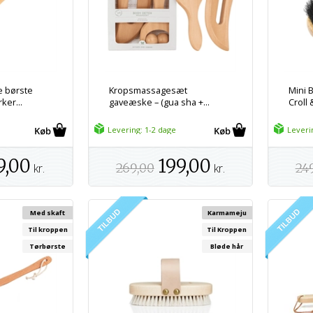
e børste
Kropsmassagesæt
Mini 
ker...
gaveæske – (gua sha +...
Croll
Levering: 1-2 dage
Leveri
9,00
199,00
kr.
269,00
kr.
24
Med skaft
Karmameju
Til kroppen
Til Kroppen
Tørbørste
Bløde hår