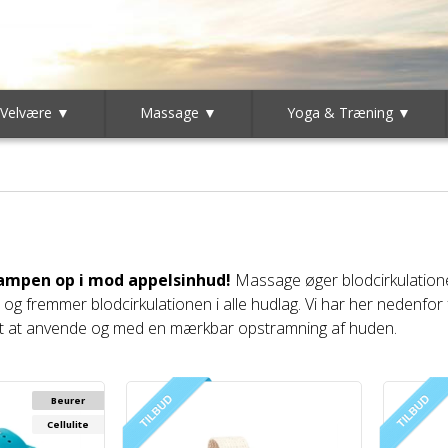
 Velvære ▼
Massage ▼
Yoga & Træning ▼
 kampen op i mod appelsinhud!
Massage øger blodcirkulatione
 fremmer blodcirkulationen i alle hudlag. Vi har her nedenfor fu
t at anvende og med en mærkbar opstramning af huden.
Beurer
Cellulite