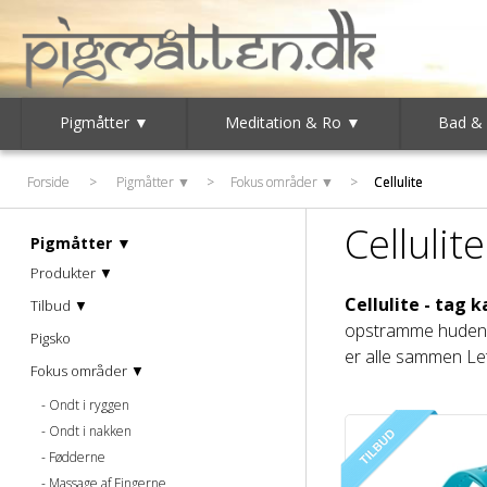
Pigmåtter ▼
Meditation & Ro ▼
Bad &
Forside
Forside
>
>
Pigmåtter ▼
Pigmåtter ▼
>
>
Fokus områder ▼
Fokus områder ▼
>
>
Cellulite
Cellulite
Cellulite
Pigmåtter ▼
Produkter ▼
Cellulite - tag
Tilbud ▼
opstramme huden og
Pigsko
er alle sammen Le
Fokus områder ▼
Ondt i ryggen
Ondt i nakken
Fødderne
Massage af Fingerne