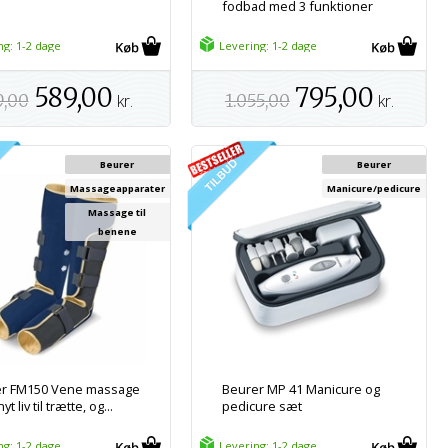
fodbad med 3 funktioner
ng: 1-2 dage
Levering: 1-2 dage
589,00
795,00
9,00
kr.
1.055,00
kr.
Beurer
Beurer
Massageapparater
Manicure/pedicure
Massage til
benene
r FM150 Vene massage
Beurer MP 41 Manicure og
yt liv til trætte, og...
pedicure sæt
ng: 1-2 dage
Levering: 1-2 dage