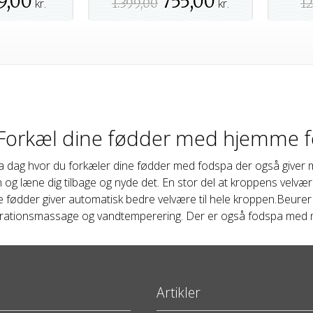
9,00
755,00
kr.
1.399,00
kr.
12
 Forkæl dine fødder med hjemme 
ag hvor du forkæler dine fødder med fodspa der også giver mass
og læne dig tilbage og nyde det. En stor del at kroppens velvære 
e fødder giver automatisk bedre velvære til hele kroppen.Beure
rationsmassage og vandtemperering. Der er også fodspa med ma
Artikler