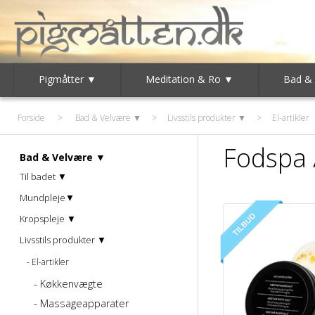
Pigmåtter ▼
Meditation & Ro ▼
Bad &
Forside
>
Bad & Velvære ▼
>
Livsstils produkter ▼
>
El-artikler
Fodspa 
Bad & Velvære ▼
Til badet ▼
Mundpleje▼
Kropspleje ▼
Livsstils produkter ▼
El-artikler
Køkkenvægte
Massageapparater