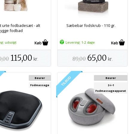
t urte fodbadesæt - alt
Sæbebar fodskrub - 110 gr.
 hygge fodbad
ng: udsolgt
Levering: 1-2 dage
115,00
65,00
9,00
kr.
89,00
kr.
Beurer
Beurer
Fodmassage
2-i-1
Fodmassageapparat