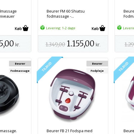
odmassage
Beurer FM 60 Shiatsu
Beure
niveauer
fodmassage -...
Fodma
Levering: 1-2 dage
Leveri
5,00
1.155,00
kr.
1.349,00
kr.
1.2
Beurer
Beurer
Fodmassage
Fodpleje
dmassage.
Beurer FB 21 Fodspa med
Beure