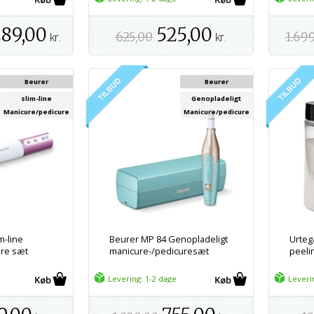
289,00
525,00
kr.
625,00
kr.
1.69
Beurer
Beurer
slim-line
Genopladeligt
Manicure/pedicure
Manicure/pedicure
m-line
Beurer MP 84 Genopladeligt
Urteg
ure sæt
manicure-/pedicuresæt
peelin
Levering: 1-2 dage
Leveri