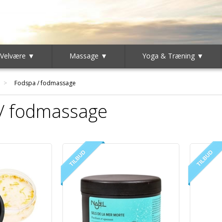
 Velvære ▼
Massage ▼
Yoga & Træning ▼
>
Fodspa / fodmassage
/ fodmassage