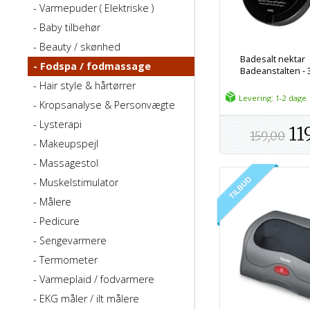
Varmepuder ( Elektriske )
Baby tilbehør
Beauty / skønhed
Badesalt nektar
Fodspa / fodmassage
Badeanstalten - 3
Hair style & hårtørrer
Levering: 1-2 dage
Kropsanalyse & Personvægte
Lysterapi
11
159,00
Makeupspejl
Massagestol
Muskelstimulator
Målere
Pedicure
Sengevarmere
Termometer
Varmeplaid / fodvarmere
EKG måler / ilt målere