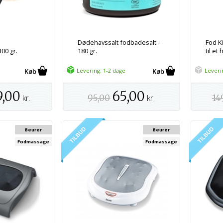
Dødehavssalt fodbadesalt -
Fod Ki
00 gr.
180 gr.
til et
Levering: 1-2 dage
Leveri
9,00
65,00
kr.
95,00
kr.
14
Beurer
Beurer
Fodmassage
Fodmassage