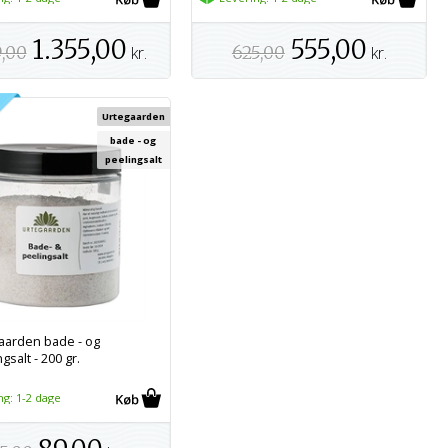
1.355,00
555,00
9,00
kr.
625,00
kr.
Urtegaarden
bade - og
peelingsalt
aarden bade - og
gsalt - 200 gr.
ng: 1-2 dage