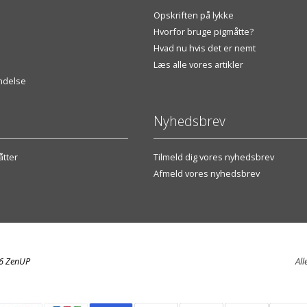
Opskriften på lykke
Hvorfor bruge pigmåtte?
Hvad nu hvis det er nemt
Læs alle vores artikler
endelse
Nyhedsbrev
tter
Tilmeld dig vores nyhedsbrev
Afmeld vores nyhedsbrev
26 ZenUP
All