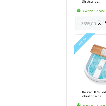
Shiatsu- og...
Levering: 1-2 dage
2.1
2.555,00
Beurer FB 65 Fo
vibrations- og...
Levering: 1-2 dage