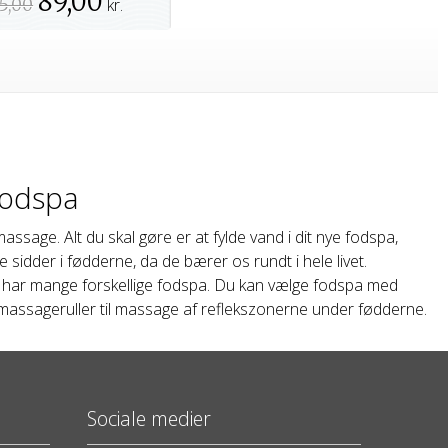
89,00
5,00
kr.
fodspa
age. Alt du skal gøre er at fylde vand i dit nye fodspa,
sidder i fødderne, da de bærer os rundt i hele livet.
r har mange forskellige fodspa. Du kan vælge fodspa med
ssageruller til massage af reflekszonerne under fødderne.
Sociale medier