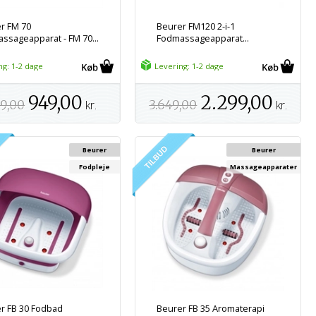
r FM 70
Beurer FM120 2-i-1
ssageapparat - FM 70...
Fodmassageapparat...
ng: 1-2 dage
Levering: 1-2 dage
949,00
2.299,00
99,00
kr.
3.649,00
kr.
Beurer
Beurer
Fodpleje
Massageapparater
r FB 30 Fodbad
Beurer FB 35 Aromaterapi