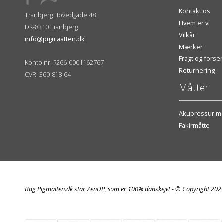
Kontakt os
Tranbjerg Hovedgade 48
Hvem er vi
DK-8310 Tranbjerg
Vilkår
info@pigmaatten.dk
Mærker
Fragt og fors
Konto nr. 7266-0001162767
Returnering
CVR: 360-818-64
Måtter
Akupressur må
Fakirmåtte
Bag Pigmåtten.dk står ZenUP, som er 100% danskejet - © Copyright 20