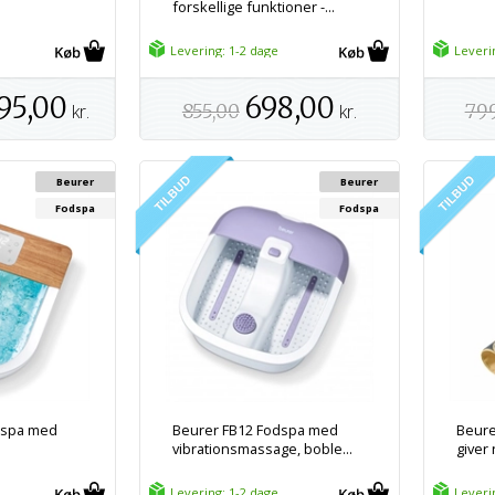
forskellige funktioner -...
Levering: 1-2 dage
Leveri
95,00
698,00
kr.
855,00
kr.
79
Beurer
Beurer
Fodspa
Fodspa
dspa med
Beurer FB12 Fodspa med
Beure
vibrationsmassage, boble...
giver n
Levering: 1-2 dage
Leveri