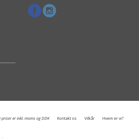
e priser er inkl. moms og DDK
Kontakt os
Vilkår
Hvem er vi?