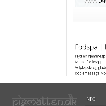
54
849,00
Fodspa |
Nyd en hjemmespa d
tænke for knappen 
Velplejede og glad
boblemassage, vib
INFO