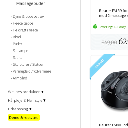
Massagepuder
Beurer FM 39 f
med 2 massage 
Dyne & pudebetræk
Fleece tæppe
Levering: 1-2 dage
Heldragt i fleece
Isbad
62
849,00
Puder
Saltlampe
Sauna
Skulpturer / Statuer
Varmeplaid / fodvarmere
Armbånd
Wellnes produkter ▼
Hårpleje & Hair style▼
Udrensning ▼
Demo & restvare
Beurer FM90 Fo