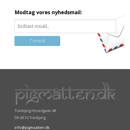
Modtag vores nyhedsmail:
Tranbjerg Hovedgade 48
DK-8310 Tranbjerg
info@pigmaatten.dk