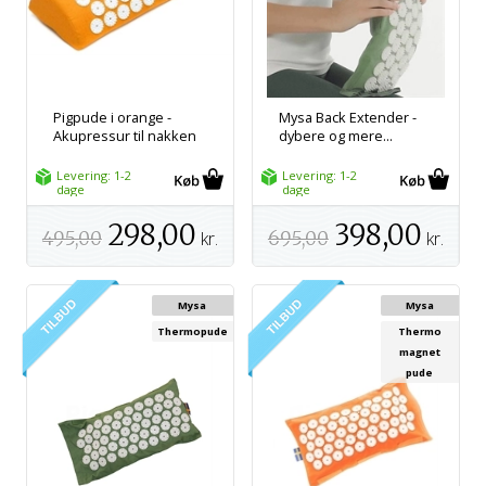
Pigpude i orange -
Mysa Back Extender -
Akupressur til nakken
dybere og mere...
Levering: 1-2
Levering: 1-2
dage
dage
298,00
398,00
495,00
kr.
695,00
kr.
Mysa
Mysa
Thermopude
Thermo
magnet
pude