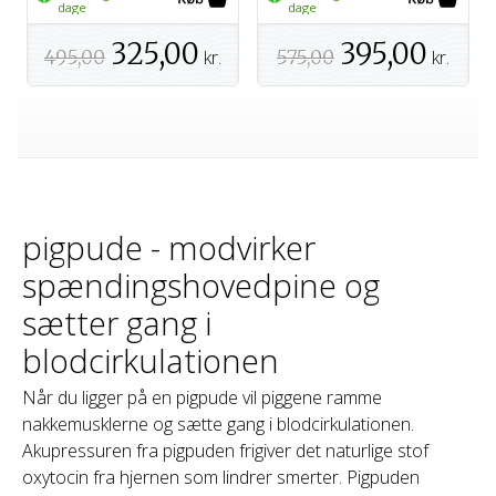
dage
dage
325,00
395,00
495,00
kr.
575,00
kr.
pigpude - modvirker
spændingshovedpine og
sætter gang i
blodcirkulationen
Når du ligger på en pigpude vil piggene ramme
nakkemusklerne og sætte gang i blodcirkulationen.
Akupressuren fra pigpuden frigiver det naturlige stof
oxytocin fra hjernen som lindrer smerter. Pigpuden