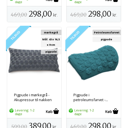
dage
dage
298,00
298,00
469,00
kr.
469,00
kr.
mørkegrå
Petroleumsfarvet
Mål: 43 x 16,5
pigpude
x 9 cm
pigpude
Pigpude i mørkegrå -
Pigpude i
Akupressur til nakken
petroleumsfarvet -...
Levering: 1-2
Levering: 1-2
dage
dage
389,00
298,00
599,00
kr.
469,00
kr.