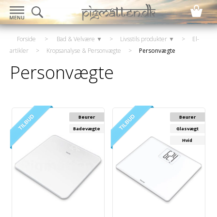
Forside
>
Bad & Velvære ▼
>
Livsstils produkter ▼
>
El-
artikler
>
Kropsanalyse & Personvægte
>
Personvægte
Personvægte
Beurer
Beurer
Badevægte
Glasvægt
Hvid