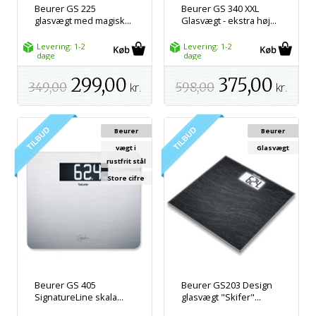
Beurer GS 225
Beurer GS 340 XXL
glasvægt med magisk...
Glasvægt - ekstra høj...
Levering: 1-2
Levering: 1-2
dage
dage
299,00
375,00
349,00
kr.
598,00
kr.
Beurer
Beurer
vægt i
Glasvægt
rustfrit stål
Store cifre
Beurer GS 405
Beurer GS203 Design
SignatureLine skala...
glasvægt "Skifer"...