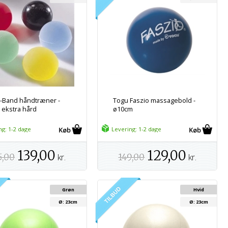
-Band håndtræner -
Togu Faszio massagebold -
= ekstra hård
ø10cm
ng: 1-2 dage
Levering: 1-2 dage
139,00
129,00
5,00
kr.
149,00
kr.
Grøn
Hvid
Ø: 23cm
Ø: 23cm