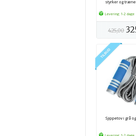
styrker og træner
Levering: 1-2 dage
32
425,00
Sjippetov i grå og
Levering: 1-2 dage