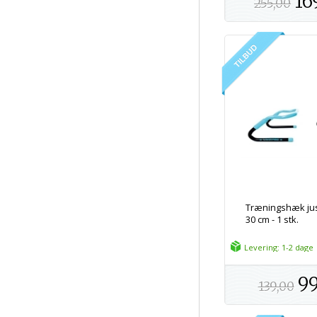
16
255,00
Træningshæk jus
30 cm - 1 stk.
Levering: 1-2 dage
99
139,00