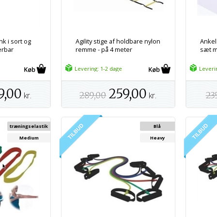
k i sort og
Agility stige af holdbare nylon
Ankel
erbar
remme - på 4 meter
sæt m
Levering: 1-2 dage
Leveri
9,00
259,00
kr.
289,00
kr.
23
træningselastik
Blå
Medium
Heavy