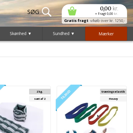
kr.
0,00
+ Fragt
0,00
kr.
Gratis fragt
v/køb over kr. 1250,-
Skønhed ▼
Sundhed ▼
Mærker
2 kg.
træningselastik
sæt af 2
Heavy