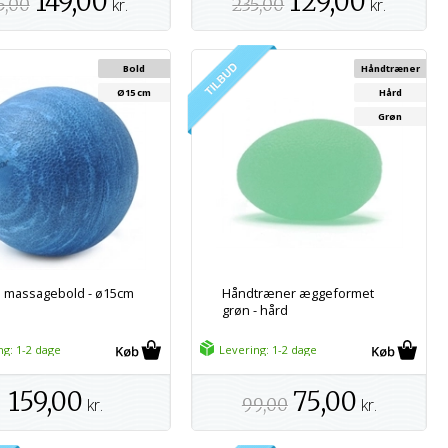
149,00
129,00
5,00
kr.
235,00
kr.
Bold
Håndtræner
Ø15 cm
Hård
Grøn
a massagebold - ø15cm
Håndtræner æggeformet
grøn - hård
ng: 1-2 dage
Levering: 1-2 dage
159,00
75,00
kr.
99,00
kr.