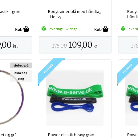
astik - grøn
Bodytrainer blå med håndtag
Bodyt
- Heavy
håndt
Levering: 1-2 dage
Leveri
,00
109,00
kr.
175,00
kr.
17
violet/grå
hula hop
ring
et og grå -
Power elastik heavy grøn -
Power