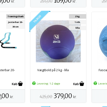
9,00
169,00
kr.
255,00
kr.
25
Træningshæk
2 kg.
justerbar 20-
1 stk.
30 cm
lilla
terbar 20-
Vægtbold på 2 kg - lilla
Fasci
Levering: 1-2 dage
Leveri
,00
379,00
kr.
425,00
kr.