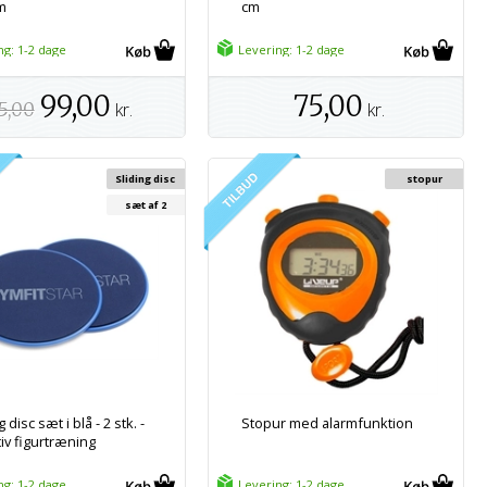
m
cm
ng: 1-2 dage
Levering: 1-2 dage
99,00
75,00
5,00
kr.
kr.
Sliding disc
stopur
sæt af 2
g disc sæt i blå - 2 stk. -
Stopur med alarmfunktion
iv figurtræning
ng: 1-2 dage
Levering: 1-2 dage