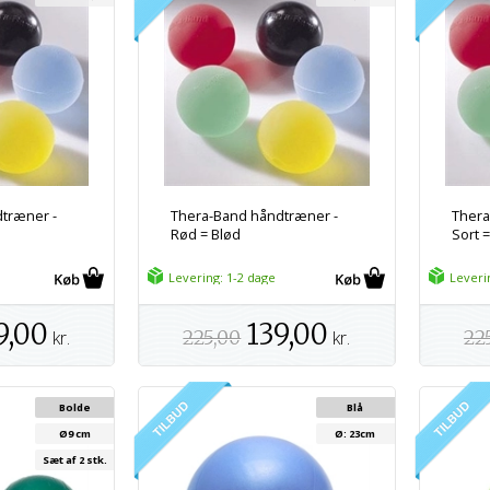
træner -
Thera-Band håndtræner -
Thera
d
Rød = Blød
Sort 
Levering: 1-2 dage
Leveri
9,00
139,00
kr.
225,00
kr.
22
Bolde
Blå
Ø9 cm
Ø: 23cm
Sæt af 2 stk.