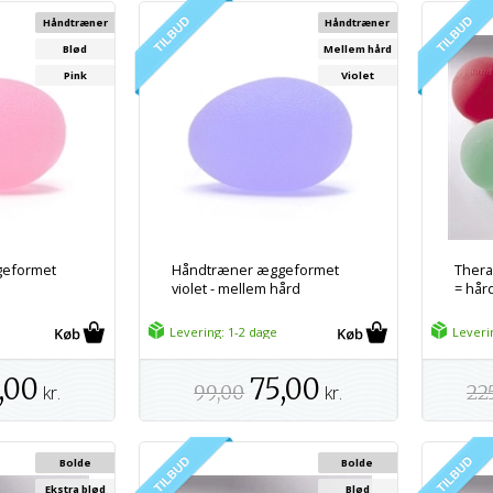
Håndtræner
Håndtræner
Blød
Mellem hård
Pink
Violet
geformet
Håndtræner æggeformet
Thera
violet - mellem hård
= hår
Levering: 1-2 dage
Leveri
,00
75,00
kr.
99,00
kr.
22
Bolde
Bolde
Ekstra blød
Blød