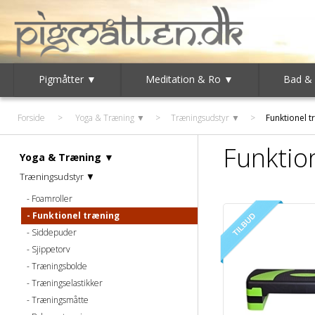
Pigmåtter ▼
Meditation & Ro ▼
Bad &
Forside
>
Yoga & Træning ▼
>
Træningsudstyr ▼
>
Funktionel t
Funktio
Yoga & Træning ▼
Træningsudstyr ▼
Foamroller
Funktionel træning
Siddepuder
Sjippetorv
Træningsbolde
Træningselastikker
Træningsmåtte