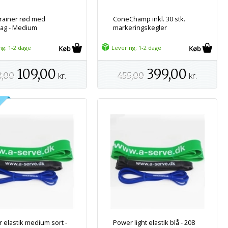
rainer rød med
ConeChamp inkl. 30 stk.
ag - Medium
markeringskegler
ng: 1-2 dage
Levering: 1-2 dage
109,00
399,00
8,00
kr.
455,00
kr.
 elastik medium sort -
Power light elastik blå - 208