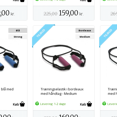
,00
159,00
kr.
225,00
kr.
26
Blå
Bordeaux
Strong
Medium
i blå med
Træningselastik i bordeaux
Træni
med håndtag - Medium
med h
Levering: 1-2 dage
Leveri