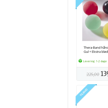
Thera-Band hånd
Gul = Ekstra blø
Levering: 1-2 dage
13
225,00