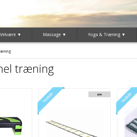
 Velvære ▼
Massage ▼
Yoga & Træning ▼
ræning
nel træning
4 m