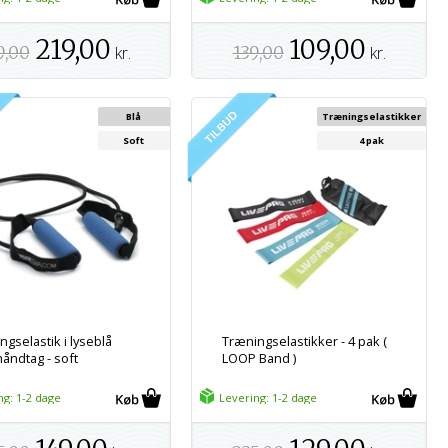
219,00
109,00
9,00
kr.
139,00
kr.
Blå
Træningselastikker
Soft
4 pak
ngselastik i lyseblå
Træningselastikker - 4 pak (
åndtag - soft
LOOP Band )
ng: 1-2 dage
Levering: 1-2 dage