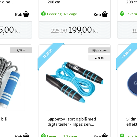
 dine...
208 cm
208 c
Levering: 1-2 dage
Leveri
5,00
199,00
kr.
225,00
kr.
11
2,75 m
Sjippetov
2,75 m
 blå
Sjippetov i sort og blå med
Slidin
digitaltæller - Tilpas selv...
effekt
Levering: 1-2 dage
Leveri