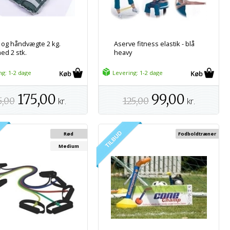
 og håndvægte 2 kg.
Aserve fitness elastik - blå
ed 2 stk.
heavy
ng: 1-2 dage
Levering: 1-2 dage
175,00
99,00
5,00
kr.
125,00
kr.
Rød
Fodboldtræner
Medium