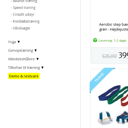
Balance træning
Speed training
Crossfit udstyr
Kredsløbstræning
Aerobic step bæn
Håndvægte
grøn - Højdejust
Levering: 1-2 dage
Yoga ▼
Genoptræning ▼
39
525,00
Aktivitetsmålere ▼
Tilbehør til træning ▼
Demo & restvare