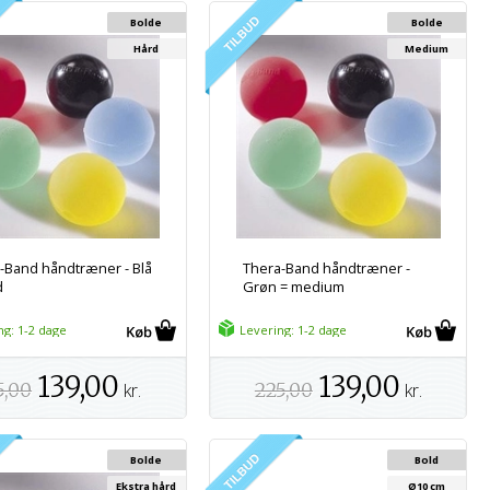
Bolde
Bolde
Hård
Medium
-Band håndtræner - Blå
Thera-Band håndtræner -
d
Grøn = medium
ng: 1-2 dage
Levering: 1-2 dage
139,00
139,00
5,00
kr.
225,00
kr.
Bolde
Bold
Ekstra hård
Ø10 cm