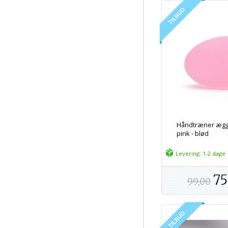
Håndtræner æg
pink - blød
Levering: 1-2 dage
75
99,00