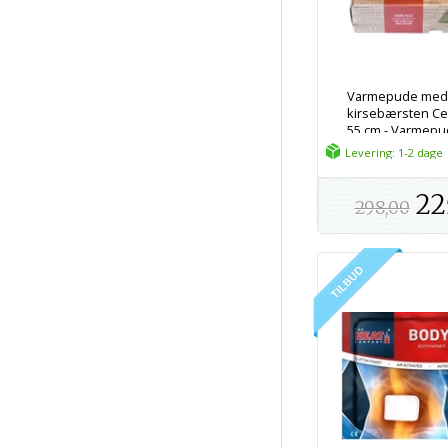
Varmepude me
kirsebærsten Cer
55 cm - Varmepud
mikroovn
Levering: 1-2 dage
22
298,00