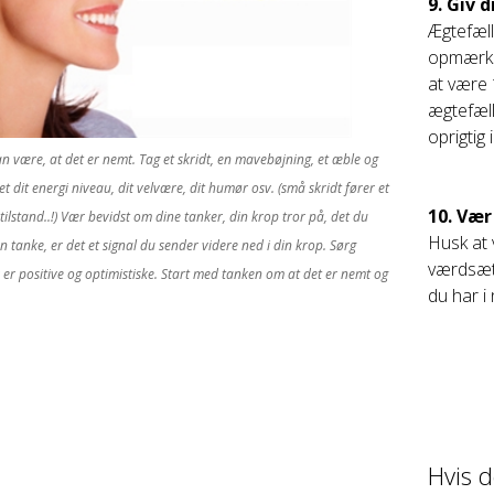
9. Giv
Ægtefæll
opmærks
at være 
ægtefæll
oprigtig
n være, at det er nemt. Tag et skridt, en mavebøjning, et æble og
t dit energi niveau, dit velvære, dit humør osv. (små skridt fører et
10. Vær
stilstand..!) Vær bevidst om dine tanker, din krop tror på, det du
Husk at 
 tanke, er det et signal du sender videre ned i din krop. Sørg
værdsætt
r er positive og optimistiske. Start med tanken om at det er nemt og
du har i 
Hvis d