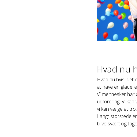
Hvad nu h
Hvad nu hvis, det e
at have en glader
Vi mennesker har of
udfordring. Vi kan v
vi kan vælge at tro,
Langt størstedelen 
blive svært og tag