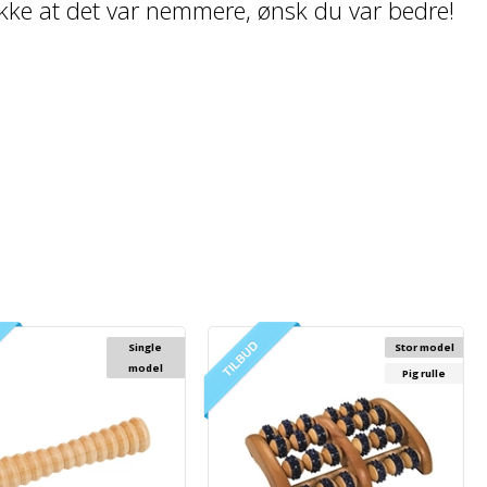
kke at det var nemmere, ønsk du var bedre!
Single
Stor model
model
Pig rulle