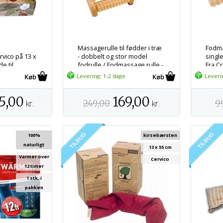
d
Massagerulle til fødder i træ
Fodma
vico på 13 x
- dobbelt og stor model
singl
e til
fodrulle / Fodmassage rulle -
Fra C
Fra Croll & Denecke
Levering: 1-2 dage
Leveri
5,00
169,00
kr.
249,00
kr.
9
100%
kirsebærsten
naturligt
13 x 55 cm
Varmer over
Cervico
12 timer
1 stk. i
pakken