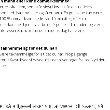
 din mand eller kone opmærksomhed!
er er ofte dem, som står sidst i køen, når der uddeles
omhed. Især hvis der også er børn. En god vane kan være,
100 % opmærksom de første 10 minutter, efter din
e er kommet hjem fra arbejde. Sige hej til hinanden og være
 interesseret i, hvordan den andens dag har været.
 taknemmelig for det du har!
være taknemmelige for alt det du har. Nogle gange
er vi først, hvad vi havde, når det bliver taget fra os. Nyd det
nuet.
et så alligevel viser sig, at være lidt svært, så