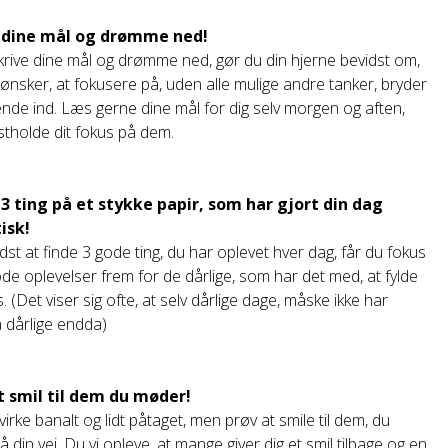
v dine mål og drømme ned!
krive dine mål og drømme ned, gør du din hjerne bevidst om,
ønsker, at fokusere på, uden alle mulige andre tanker, bryder
ende ind. Læs gerne dine mål for dig selv morgen og aften,
astholde dit fokus på dem.
v 3 ting på et stykke papir, som har gjort din dag
isk!
dst at finde 3 gode ting, du har oplevet hver dag, får du fokus
de oplevelser frem for de dårlige, som har det med, at fylde
. (Det viser sig ofte, at selv dårlige dage, måske ikke har
 dårlige endda)
et smil til dem du møder!
virke banalt og lidt påtaget, men prøv at smile til dem, du
 din vej. Du vi opleve, at mange giver dig et smil tilbage og en