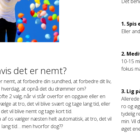
Det behø
1. Spis 
Eller and
2. Medi
10-15 mi
vis det er nemt?
fokus ma
r nemt, at forbedre din sundhed, at forbedre dit liv,
e hverdag, at opnå det du drømmer om?
3. Lig 
te 2 valg, når vi står overfor en opgave eller en
Allerede
ælge at tro, det vil blive svært og tage lang tid, eller
ro og øg
 det vil blive nemt og tage kort tid.
tydelig 
af os vælger næsten helt automatisk, at tro, det vil
min. Vil
e lang tid… men hvorfor dog??
øget ene