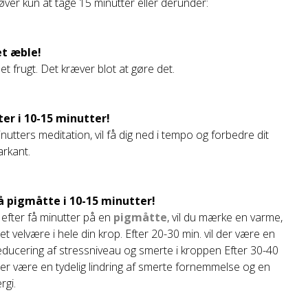
ver kun at tage 15 minutter eller derunder:
et æble!
et frugt. Det kræver blot at gøre det.
ter i 10-15 minutter!
nutters meditation, vil få dig ned i tempo og forbedre dit
rkant.
på pigmåtte i 10-15 minutter!
 efter få minutter på en
pigmåtte
, vil du mærke en varme,
et velvære i hele din krop. Efter 20-30 min. vil der være en
reducering af stressniveau og smerte i kroppen Efter 30-40
 der være en tydelig lindring af smerte fornemmelse og en
rgi.