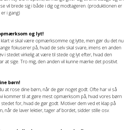
lse vil brede sig i både i dig og modtageren. (produktionen er
 er i gang)
 opmærksom og lyt!
r klart vi skal være opmærksomme og lytte, men gør du det nu
nge fokuserer på, hvad de selv skal svare, imens en anden
øv i stedet virkelig at være til stede og lyt efter, hvad den
r at sige. Tro mig, den anden vil kunne mærke det positivt.
dine børn!
u at rose dine børn, når de gør noget godt. Ofte har vi så
at vi kommer til at gøre mest opmærksom på, hvad vores børn
 i stedet for, hvad de gør godt. Motiver dem ved et klap på
, når de laver lektier, tager af bordet, sidder stille osv.