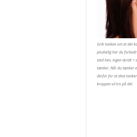
Grib tanken om at det ka
pludselig har du forbedre
sted hen, ingen skridt = 
tænker. Når du tænker en
derfor for at dine tanke
kroppen vil tro på det