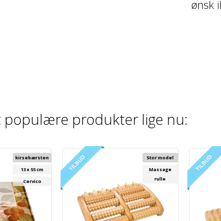
ønsk i
 populære produkter lige nu:
kirsebærsten
Stor model
13 x 55 cm
Massage
rulle
Cervico