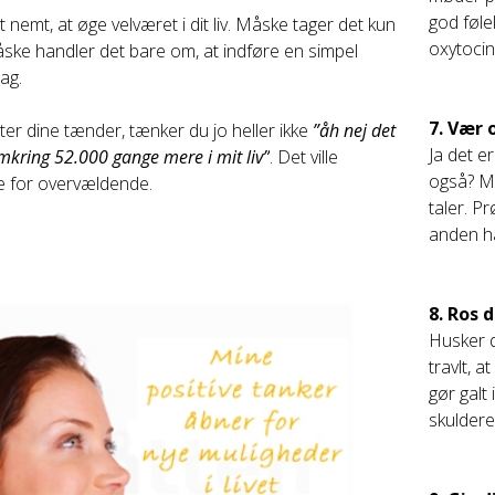
god føle
 nemt, at øge velværet i dit liv. Måske tager det kun
oxytocin
ske handler det bare om, at indføre en simpel
dag.
7. Vær
er dine tænder, tænker du jo heller ikke
”åh nej det
Ja det e
omkring 52.000 gange mere i mit liv”
. Det ville
også? Ma
e for overvældende.
taler. Pr
anden ha
8. Ros 
Husker d
travlt, 
gør galt
skulderen