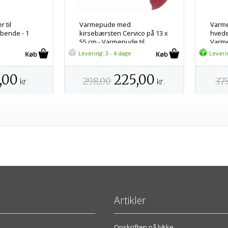
 til
Varmepude med
Varme
bende - 1
kirsebærsten Cervico på 13 x
hvede 
55 cm - Varmepude til
Varme
mikroovn
Levering: 3 - 4 dage
Leveri
,00
225,00
kr.
298,00
kr.
37
Artikler
Opskriften på lykke