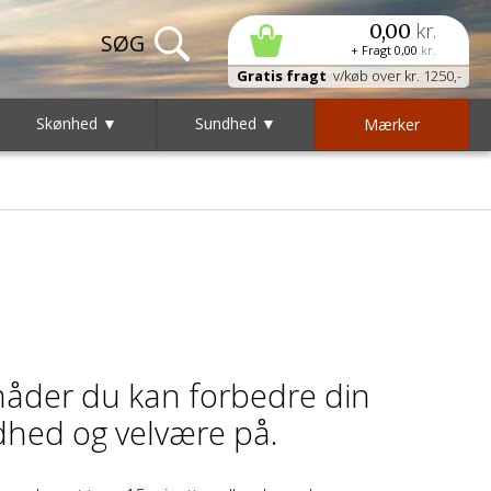
kr.
0,00
+ Fragt
0,00
kr.
Gratis fragt
v/køb over kr. 1250,-
Skønhed ▼
Sundhed ▼
Mærker
åder du kan forbedre din
hed og velvære på.