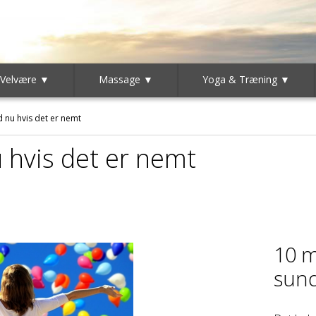
 Velvære ▼
Massage ▼
Yoga & Træning ▼
 nu hvis det er nemt
 hvis det er nemt
10 m
sund