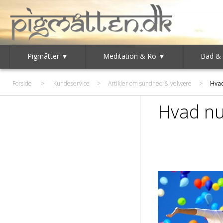
Pigmåtter ▼
Meditation & Ro ▼
Bad &
Forside
>
Kundeservice
>
Artikler om sundhed & velvære
>
Hvad
Hvad nu