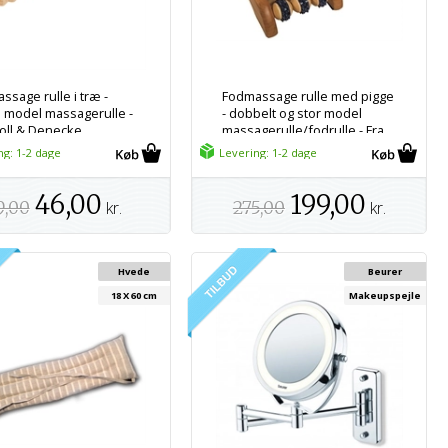
ssage rulle i træ -
Fodmassage rulle med pigge
e model massagerulle -
- dobbelt og stor model
roll & Denecke
massagerulle/fodrulle - Fra
Croll & Denecke
ng: 1-2 dage
Levering: 1-2 dage
46,00
199,00
9,00
kr.
275,00
kr.
Hvede
Beurer
18 X 60 cm
Makeupspejle