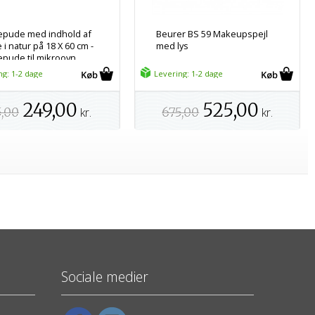
pude med indhold af
Beurer BS 59 Makeupspejl
i natur på 18 X 60 cm -
med lys
pude til mikroovn
ng: 1-2 dage
Levering: 1-2 dage
249,00
525,00
5,00
kr.
675,00
kr.
Sociale medier