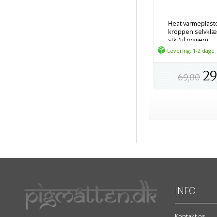
Heat varmeplaster
kroppen selvklæ
stk (til ryggen)
Levering: 1-2 dage
29
69,00
INFO
Kontakt os