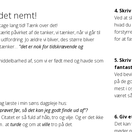
4. Skri
det nemt!
Ved at s
hvad du 
 tage lang tid! Tænk over det!
forstyrr
rkt påvirket af de tanker, vi tænker, når vi går til
for at f
udfordring. Jo ældre vi bliver, des større bliver
vi tænker…
"det er nok for tidskrævende og
5. Skri
middelbarhed af, som vi er født med og havde som
fantast
Ved bevi
på de go
mest i os
været så
ag læste i min søns dagpleje hus:
 prøvet før, så det kan jeg godt finde ud af”?
6. Giv 
. Citatet er så fuld af håb, tro og vilje. Og er det ikke
Det kan 
m.. at
turde
og om at
ville
tro på det.
møder på