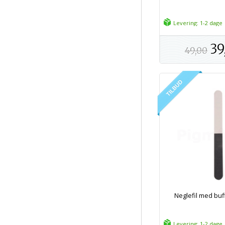
Levering: 1-2 dage
39
49,00
Neglefil med buf
Levering: 1-2 dage