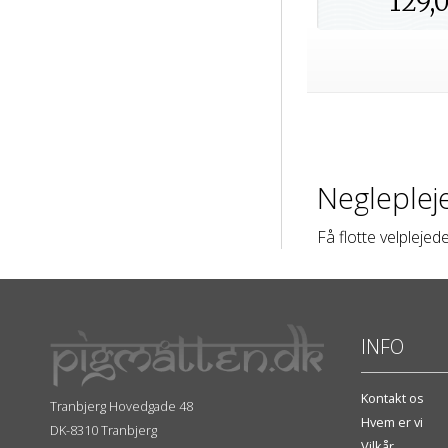
129,
Neglepleje
Få flotte velplejed
INFO
Kontakt os
Tranbjerg Hovedgade 48
Hvem er vi
DK-8310 Tranbjerg
Vilkår