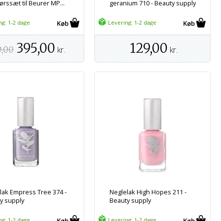
ørssæt til Beurer MP...
geranium 710 - Beauty supply
ng: 1-2 dage
Levering: 1-2 dage
395,00
129,00
9,00
kr.
kr.
lak Empress Tree 374 -
Neglelak High Hopes 211 -
y supply
Beauty supply
ng: 1-2 dage
Levering: 1-2 dage