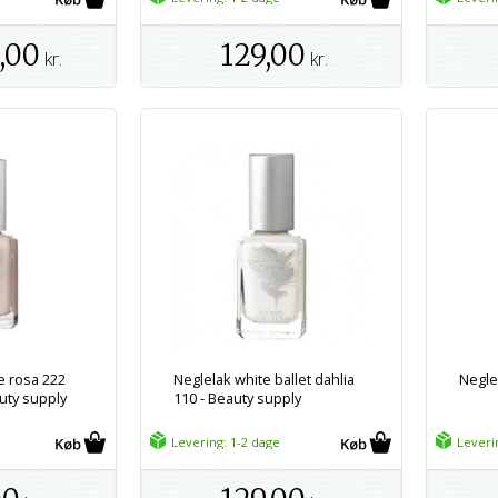
,00
129,00
kr.
kr.
e rosa 222
Neglelak white ballet dahlia
Negle
uty supply
110 - Beauty supply
Levering: 1-2 dage
Leveri