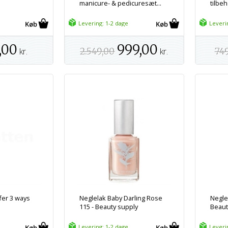
manicure- & pedicuresæt...
tilbeh
Levering: 1-2 dage
Leveri
,00
999,00
kr.
2.549,00
kr.
74
fer 3 ways
Neglelak Baby Darling Rose
Negle
115 - Beauty supply
Beaut
Levering: 1-2 dage
Leveri