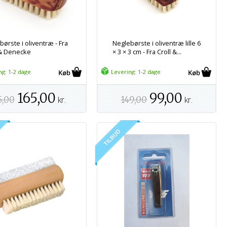
ørste i oliventræ - Fra
Neglebørste i oliventræ lille 6
 & Denecke
× 3 × 3 cm - Fra Croll &...
ng: 1-2 dage
Levering: 1-2 dage
165,00
99,00
5,00
kr.
149,00
kr.