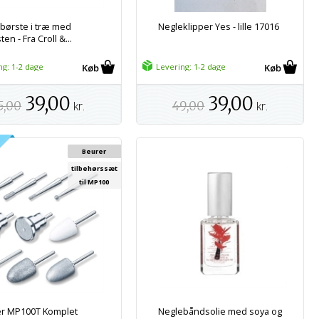
børste i træ med
Negleklipper Yes - lille 17016
en - Fra Croll &...
ng: 1-2 dage
Levering: 1-2 dage
39,00
39,00
5,00
kr.
49,00
kr.
Beurer
tilbehørssæt
til MP100
r MP100T Komplet
Neglebåndsolie med soya og