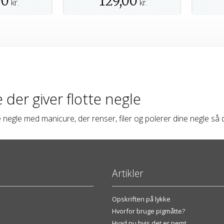
00
129,00
kr.
kr.
 der giver flotte negle
e negle med manicure, der renser, filer og polerer dine negle så d
Artikler
Opskriften på lykke
Hvorfor bruge pigmåtte?
Hvad nu hvis det er nemt