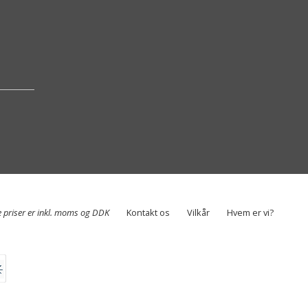
e priser er inkl. moms og DDK
Kontakt os
Vilkår
Hvem er vi?