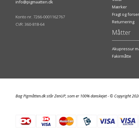
info@pigmaatten.dk
Mærker
Fragt og fors
Konto nr. 7266-0001162767
Returnering
CVR: 360-818-64
Måtter
Akupressur må
Fakirmåtte
Bag Pigmåtten.dk står ZenUP, som er 100% danskejet - © Copyright 20