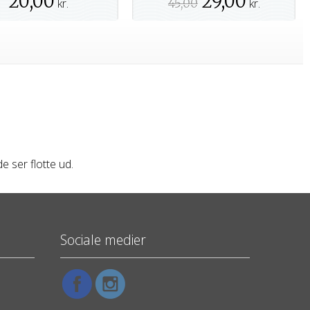
20,00
29,00
kr.
45,00
kr.
e ser flotte ud.
Sociale medier