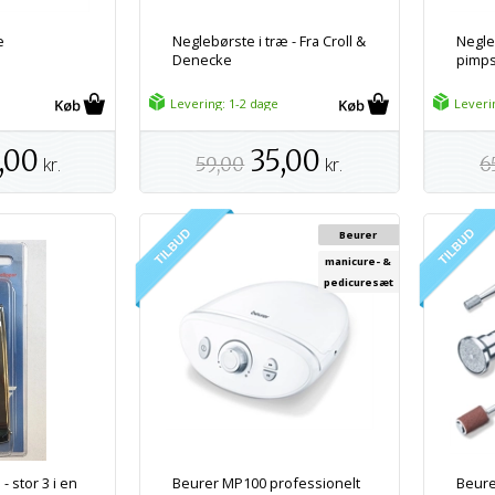
æ
Neglebørste i træ - Fra Croll &
Negle
Denecke
pimpst
Levering: 1-2 dage
Leveri
,00
35,00
kr.
59,00
kr.
6
Beurer
manicure- &
pedicuresæt
- stor 3 i en
Beurer MP100 professionelt
Beure