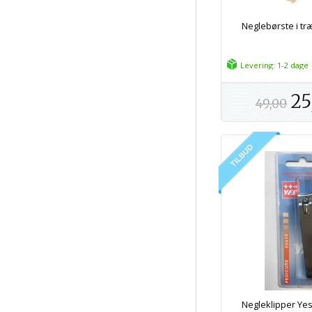
Neglebørste i tr
Levering: 1-2 dage
25
49,00
Negleklipper Yes 