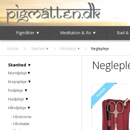
Pigmåtter ▼
Meditation & Ro ▼
Bad &
Forside
>
Skønhed ▼
>
Håndpleje ▼
>
Neglepleje
Neglepl
Skønhed ▼
Mundpleje▼
Kropspleje ▼
Fodpleje ▼
Hudpleje ▼
Håndpleje ▼
Håndcreme
Håndsæbe