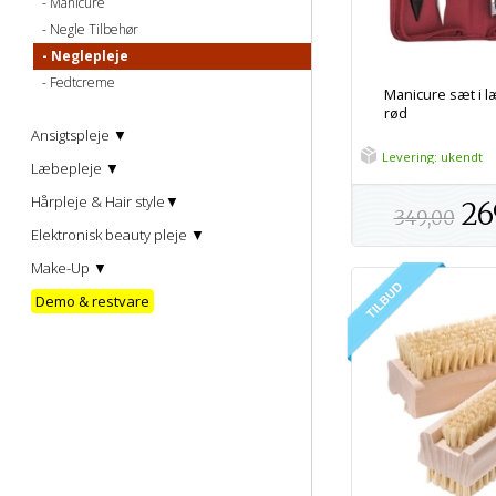
Manicure
Negle Tilbehør
Neglepleje
Fedtcreme
Manicure sæt i l
rød
Ansigtspleje ▼
Levering: ukendt
Læbepleje ▼
Hårpleje & Hair style▼
26
349,00
Elektronisk beauty pleje ▼
Make-Up ▼
Demo & restvare