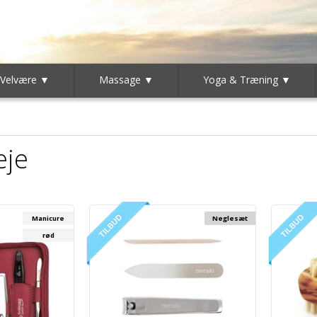
 Velvære ▼
Massage ▼
Yoga & Træning ▼
eje
Manicure
Neglesæt
rød