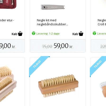
æder etui -
Negle kit med
Negleb
neglebåndsskubber...
Croll
Levering: 1-2 dage
Leveri
9,00
59,00
kr.
75,00
kr.
22