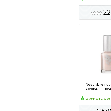
22
49,00
Neglelak lys nud
Coronation - Bea
Levering: 1-2 dage