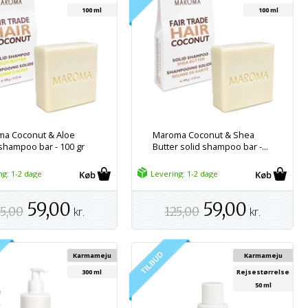
100 ml
100 ml
a Coconut & Aloe
Maroma Coconut & Shea
 shampoo bar - 100 gr
Butter solid shampoo bar -...
ng: 1-2 dage
Levering: 1-2 dage
59,00
59,00
5,00
kr.
125,00
kr.
Karmameju
Karmameju
300 ml
Rejsestørrelse
50 ml