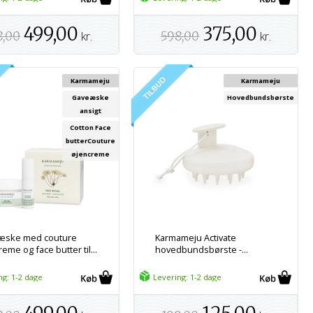
499,00
375,00
8,00
kr.
598,00
kr.
Karmameju
Karmameju
Gaveæske
Hovedbundsbørste
ansigt
Cotton Face
butterCouture
øjencreme
æske med couture
Karmameju Activate
eme og face butter til...
hovedbundsbørste -...
ng: 1-2 dage
Levering: 1-2 dage