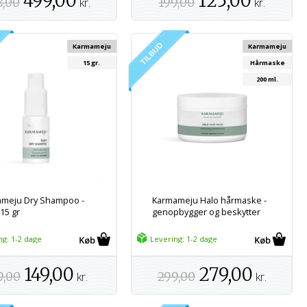
499,00
125,00
8,00
kr.
199,00
kr.
Karmameju
Karmameju
15 gr.
Hårmaske
200 ml.
meju Dry Shampoo -
Karmameju Halo hårmaske -
 15 gr
genopbygger og beskytter
ng: 1-2 dage
Levering: 1-2 dage
149,00
279,00
9,00
kr.
299,00
kr.