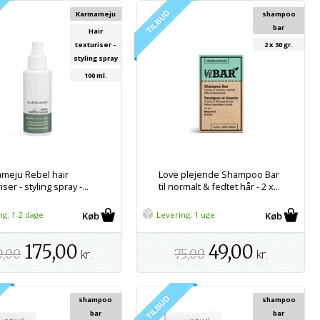
Karmameju
shampoo
bar
Hair
texturiser -
2 x 30 gr.
styling spray
100 ml.
meju Rebel hair
Love plejende Shampoo Bar
iser - styling spray -...
til normalt & fedtet hår - 2 x...
ng: 1-2 dage
Levering: 1 uge
175,00
49,00
9,00
kr.
75,00
kr.
shampoo
shampoo
bar
bar