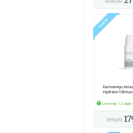
27
408,00
Karmameju Amaz
Hydrator hårmask
Levering: 1-2 dage
17
199,00