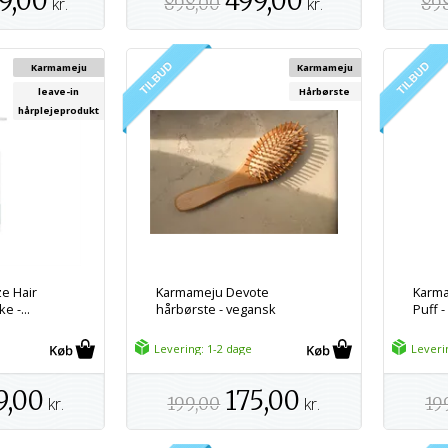
9,00
499,00
kr.
898,00
kr.
89
Karmameju
Karmameju
leave-in
Hårbørste
hårplejeprodukt
e Hair
Karmameju Devote
Karma
e -...
hårbørste - vegansk
Puff -
Levering: 1-2 dage
Leveri
9,00
175,00
kr.
199,00
kr.
19