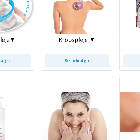
leje▼
Kropspleje ▼