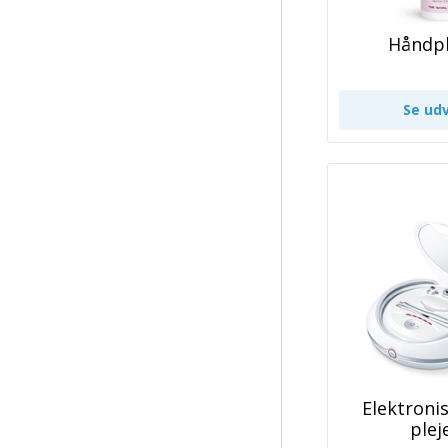
Håndpl
Elektroni
plej