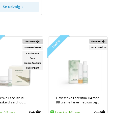
Karmameju
Karmameju
Gaveæske 02
Faceritual 04
Cashmere
face
creamCouture
eye cream
ske Face Ritual
Gaveæske Faceritual 04 med
ke til sart hud...
BB creme farve medium og...
ng: 1-2 dage
Levering: 1-2 dage