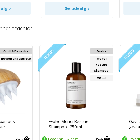
r her nedenfor
Croll & Deneche
Evolve
Hovedbundsbørste
Monoi
Rescue
Shampoo
250 ml.
e bambus
Evolve Monoi Rescue
Gaveæ
e -...
Shampoo - 250 ml
gaveæs
Levering: 1-2 dage
Leveri