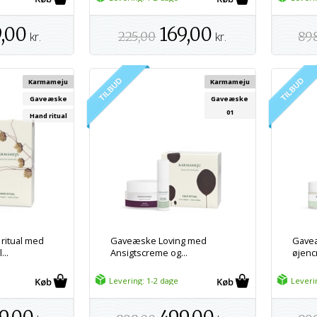
,00
169,00
kr.
225,00
kr.
89
Karmameju
Karmameju
Gaveæske
Gaveæske
01
Hand ritual
ritual med
Gaveæske Loving med
Gave
...
Ansigtscreme og...
øjencr
Levering: 1-2 dage
Leveri