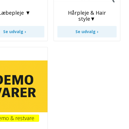
Læbepleje ▼
Hårpleje & Hair
style▼
mo & restvare