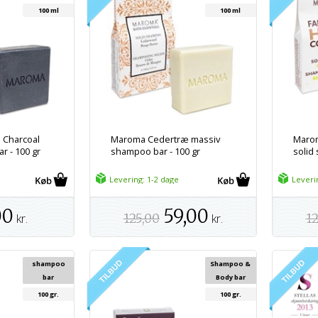
100 ml
100 ml
Charcoal
Maroma Cedertræ massiv
Marom
r - 100 gr
shampoo bar - 100 gr
solid
Levering: 1-2 dage
Leveri
00
59,00
kr.
125,00
kr.
12
shampoo
Shampoo &
bar
Body bar
100 gr.
100 gr.