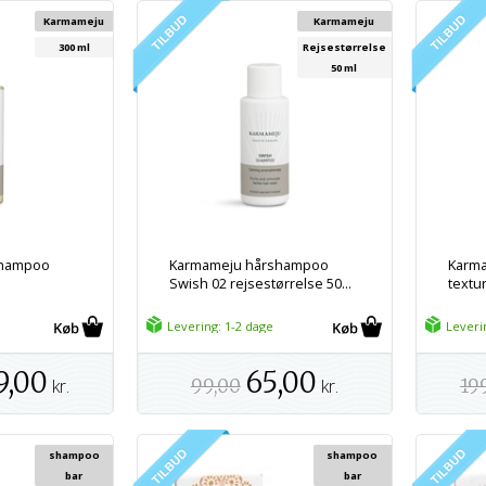
Karmameju
Karmameju
300 ml
Rejsestørrelse
50 ml
shampoo
Karmameju hårshampoo
Karma
l
Swish 02 rejsestørrelse 50...
textur
Levering: 1-2 dage
Leveri
9,00
65,00
kr.
99,00
kr.
19
shampoo
shampoo
bar
bar