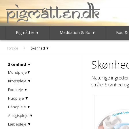
Pigmåtter ▼
Meditation & Ro ▼
Bad &
Forside
>
Skønhed ▼
Skønhed
Skønhed ▼
Mundpleje▼
Naturlige ingredien
Kropspleje ▼
stråle. Skønhed og
Fodpleje ▼
Hudpleje ▼
Håndpleje ▼
Ansigtspleje ▼
Læbepleje ▼