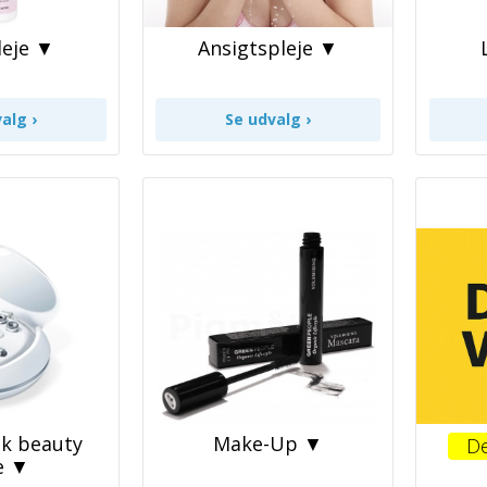
eje ▼
Ansigtspleje ▼
sk beauty
Make-Up ▼
De
e ▼