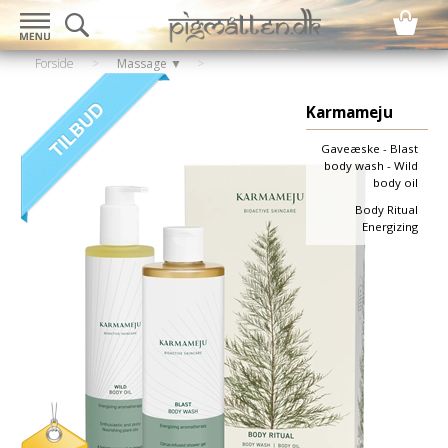
Forside
>
Massage ▼
Karmameju
Gaveæske - Blast
body wash - Wild
body oil
Body Ritual
Energizing