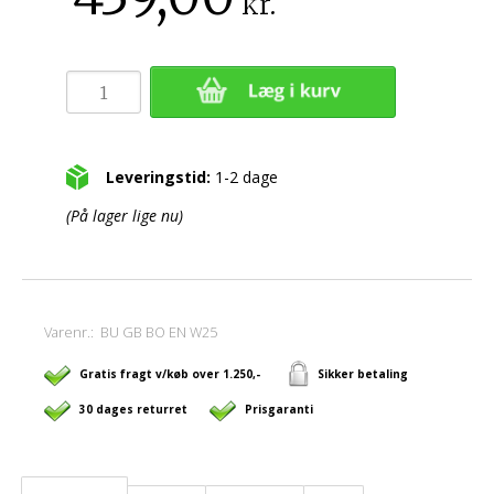
kr.
Leveringstid:
1-2 dage
(På lager lige nu)
Varenr.:
BU GB BO EN W25
Gratis fragt v/køb over 1.250,-
Sikker betaling
30 dages returret
Prisgaranti