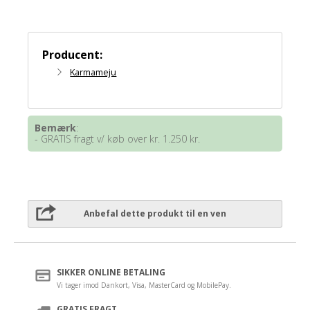
Producent:
Karmameju
Bemærk
:
- GRATIS fragt v/ køb over kr. 1.250 kr.
Anbefal dette produkt til en ven
SIKKER ONLINE BETALING
Vi tager imod Dankort, Visa, MasterCard og MobilePay.
GRATIS FRAGT