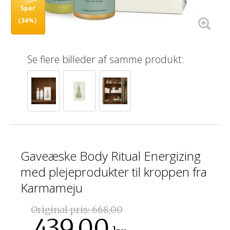
Spar
(34%)
Se flere billeder af samme produkt:
Gaveæske Body Ritual Energizing
med plejeprodukter til kroppen fra
Karmameju
Original pris:
668,00
439,00