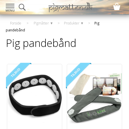
Forside
>
Pigmåtter ▼
>
Produkter ▼
>
Pig
pandebånd
Pig pandebånd