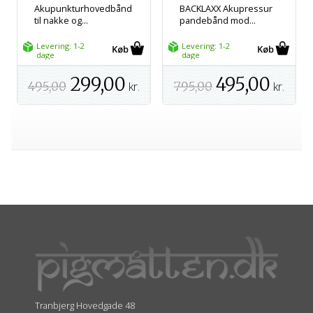
Akupunkturhovedbånd
BACKLAXX Akupressur
til nakke og...
pandebånd mod...
Levering: 1-2
Levering: 1-2
dage
dage
299,00
495,00
495,00
kr.
795,00
kr.
Tranbjerg Hovedgade 48