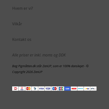
Hvem er vi?
Vilkår
Kontakt os
Alle priser er inkl. moms og DDK
Bag Pigmåtten.dk står ZenUP, som er 100% danskejet - ©
Copyright 2026 ZenUP