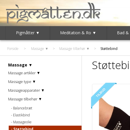
Pigmåtter ▼
Meditation & Ro ▼
Bad &
Forside
>
Massage ▼
>
Massage tilbehør ▼
>
Støttebind
Støtteb
Massage ▼
Massage artikler ▼
Massage type ▼
Massageapparater ▼
Massage tilbehør ▼
Balancebræt
Elastikbind
Massageolie
Støttebind