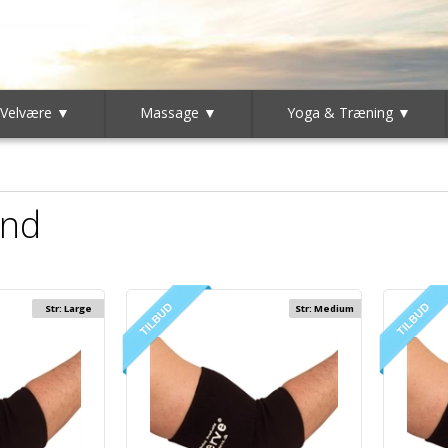
 Velvære ▼
Massage ▼
Yoga & Træning ▼
ind
Str: Large
Str: Medium