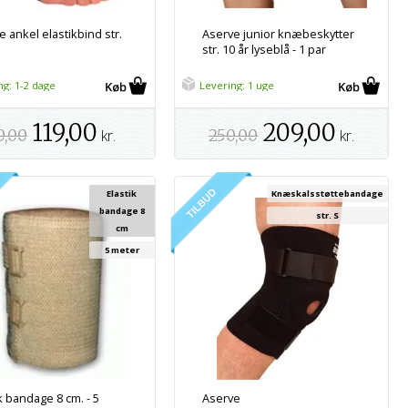
 ankel elastikbind str.
Aserve junior knæbeskytter
str. 10 år lyseblå - 1 par
ng: 1-2 dage
Levering: 1 uge
119,00
209,00
0,00
kr.
250,00
kr.
Elastik
Knæskalsstøttebandage
bandage 8
str. S
cm
5 meter
k bandage 8 cm. - 5
Aserve