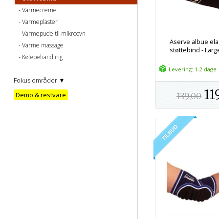
Varmecreme
Varmeplaster
Varmepude til mikroovn
Aserve albue ela
Varme massage
støttebind - Larg
Kølebehandling
Levering: 1-2 dage
Fokus områder ▼
11
Demo & restvare
139,00