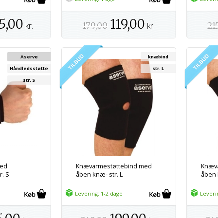
5,00
119,00
kr.
179,00
kr.
21
Aserve
knæbind
Håndledsstøtte
str. L
str. S
med
Knævarmestøttebind med
Knæv
r. S
åben knæ- str. L
åben 
Levering: 1-2 dage
Leveri