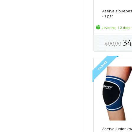
Aserve albuebesk
- 1 par
Levering: 1-2 dage
34
400,00
Aserve junior k