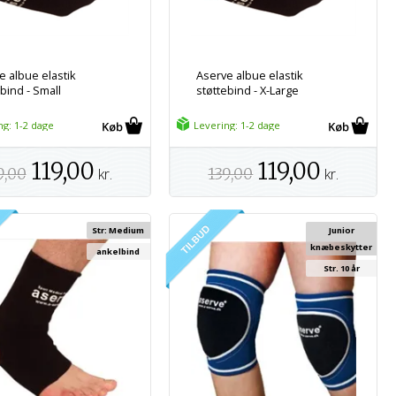
e albue elastik
Aserve albue elastik
bind - Small
støttebind - X-Large
ng: 1-2 dage
Levering: 1-2 dage
119,00
119,00
9,00
kr.
139,00
kr.
Str: Medium
Junior
knæbeskytter
ankelbind
Str. 10 år