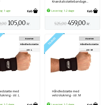
r
Knæskalsstøttebandage...
ng: 1 uge
Levering: 1-2 dage
105,00
459,00
0,00
kr.
525,00
kr.
Aserve
Aserve
Håndledsstøtte
Håndledsstøtte
str. L
str. M
edstøtte med
Håndledstøtte med
lukning - str. L
velcrolukning - str. M
ng: 1-2 dage
Levering: 1-2 dage