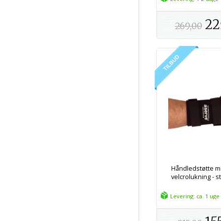
22
269,00
Håndledstøtte 
velcrolukning - st
Levering: ca. 1 uge