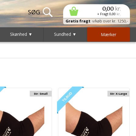
kr.
0,00
+ Fragt
0,00
kr.
Gratis fragt
v/køb over kr. 1250,-
Skønhed ▼
Sundhed ▼
Mærker
Str: Small
Str: X-Large