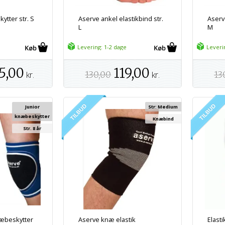
ytter str. S
Aserve ankel elastikbind str.
Aserve
L
M
Levering: 1-2 dage
Leveri
5,00
119,00
kr.
130,00
kr.
13
Junior
Str: Medium
knæbeskytter
Knæbind
Str. 8 år
næbeskytter
Aserve knæ elastik
Elasti