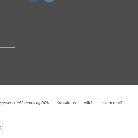
e priser er inkl. moms og DDK
Kontakt os
Vilkår
Hvem er vi?