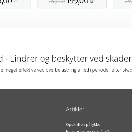
5,00
199,00
kr.
249,00
kr.
24
d - Lindrer og beskytter ved skade
e meget effektive ved overbelastning af led i perioder efter skad
Artikler
Opskriften på lykke
Hvorfor bruge pigmåtte?