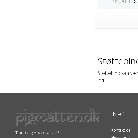
15
215,00
Støttebin
Støttebind kan vær
led.
INFO
Kontakt os
Tranbjerg Hovedgade 48
Hvem er vi