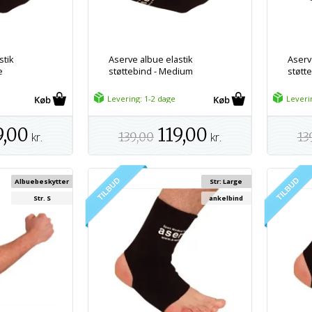
stik
Aserve albue elastik
Aserv
e
støttebind - Medium
støtte
Levering: 1-2 dage
Leveri
9,00
119,00
kr.
139,00
kr.
13
Albuebeskytter
Str: Large
Str. S
ankelbind