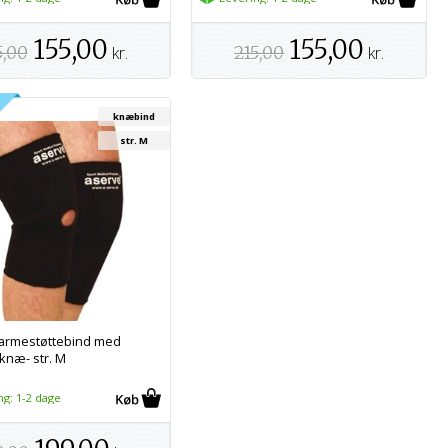
155,00
155,00
5,00
kr.
215,00
kr.
knæbind
str. M
armestøttebind med
knæ- str. M
ng: 1-2 dage