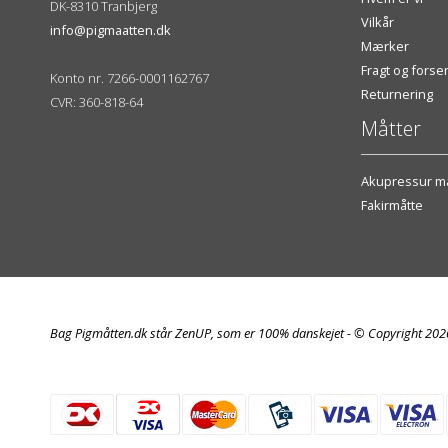
DK-8310 Tranbjerg
Vilkår
info@pigmaatten.dk
Mærker
Fragt og fors
Konto nr. 7266-0001162767
Returnering
CVR: 360-818-64
Måtter
Akupressur må
Fakirmåtte
Bag Pigmåtten.dk står ZenUP, som er 100% danskejet - © Copyright 20