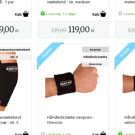
lå - 1 par
støttebind - str. medium
mete
Levering: 1-2 dage
Leveri
9,00
119,00
kr.
139,00
kr.
12
Knævarmestøttebind
Aserve
str. S
Håndledsstøtte
Onesize
estøttebind
Håndledsstøtte neopren -
Håndl
næ - str. S
Onesize
velcro
Levering: 1 uge
Leveri