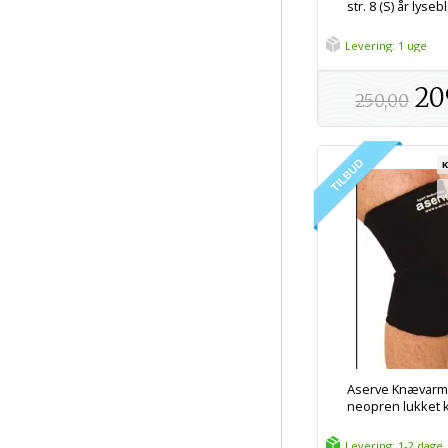
str. 8 (S) år lyseb
Levering: 1 uge
20
250,00
Aserve Knævarm
neopren lukket k
Levering: 1-2 dage