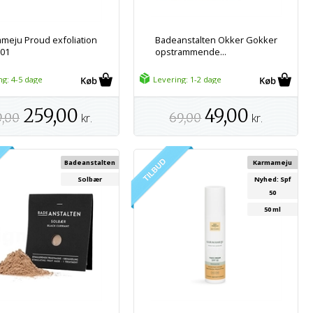
meju Proud exfoliation
Badeanstalten Okker Gokker
01
opstrammende...
ng: 4-5 dage
Levering: 1-2 dage
259,00
49,00
9,00
kr.
69,00
kr.
Badeanstalten
Karmameju
Solbær
Nyhed: Spf
50
50 ml