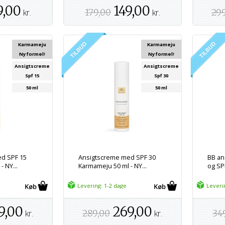
9,00
149,00
kr.
179,00
kr.
29
Karmameju
Karmameju
Ny formel!
Ny formel!
Ansigtscreme
Ansigtscreme
Spf 15
Spf 30
50 ml
50 ml
d SPF 15
Ansigtscreme med SPF 30
BB an
 NY...
Karmameju 50 ml - NY...
og SP
Levering: 1-2 dage
Leveri
9,00
269,00
kr.
289,00
kr.
34