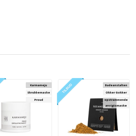
Karmameju
Badeanstalten
Skrubbemaske
Okker Gokker
Proud
opstrammende
ansigtsmaske