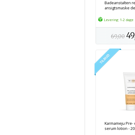
Badeanstalten 
ansigtsmaske dejl
Levering: 1-2 dage
49
69,00
Karmameju Pre- 
serum lotion - 20