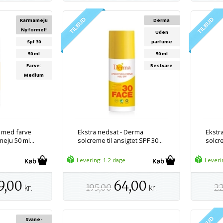
Karmameju
Derma
Ny formel!
Uden
Spf 30
parfume
50 ml
50 ml
Farve:
Restvare
Medium
 med farve
Ekstra nedsat - Derma
Ekstr
eju 50 ml...
solcreme til ansigtet SPF 30...
solcr
Levering: 1-2 dage
Leveri
9,00
64,00
kr.
195,00
kr.
22
Svane-