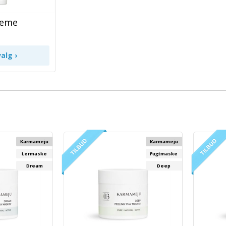
reme
Karmameju
Karmameju
Lermaske
Fugtmaske
Dream
Deep