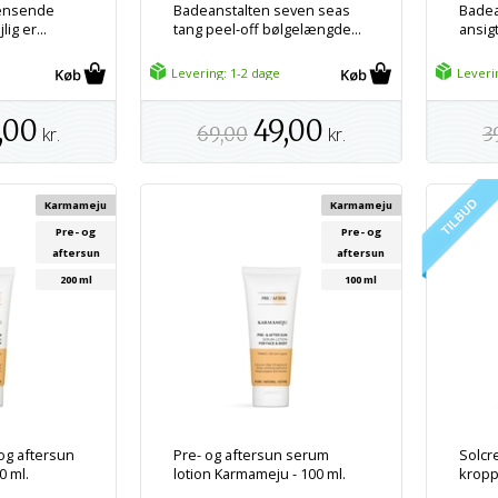
rensende
Badeanstalten seven seas
Badea
ig er...
tang peel-off bølgelængde...
ansig
Levering: 1-2 dage
Leveri
,00
49,00
kr.
69,00
kr.
3
Karmameju
Karmameju
Pre- og
Pre- og
aftersun
aftersun
200 ml
100 ml
og aftersun
Pre- og aftersun serum
Solcr
0 ml.
lotion Karmameju - 100 ml.
kroppe