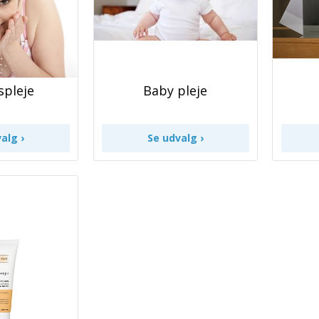
spleje
Baby pleje