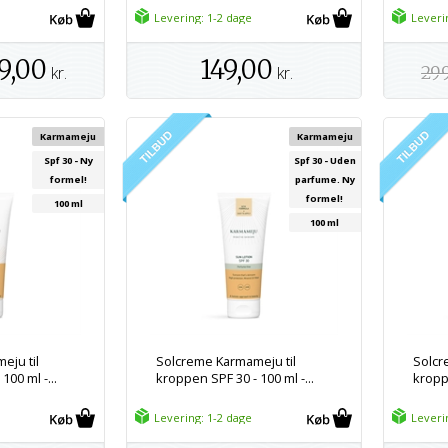
Levering: 1-2 dage
Leveri
9,00
149,00
kr.
kr.
29
Karmameju
Karmameju
Spf 30 - Ny
Spf 30 - Uden
formel!
parfume. Ny
formel!
100 ml
100 ml
eju til
Solcreme Karmameju til
Solcr
100 ml -...
kroppen SPF 30 - 100 ml -...
kroppe
Levering: 1-2 dage
Leveri