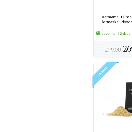
Karmameju Drea
lermaske - dyb
Levering: 1-2 dage
26
299,00