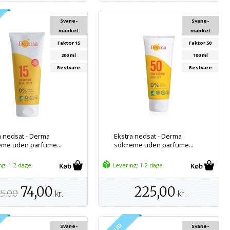
Svane-
Svane-
mærket
mærket
Faktor 15
Faktor 50
200 ml
100 ml
Restvare
Restvare
a nedsat - Derma
Ekstra nedsat - Derma
eme uden parfume...
solcreme uden parfume...
ng: 1-2 dage
Levering: 1-2 dage
74,00
225,00
5,00
kr.
kr.
Svane-
Svane-