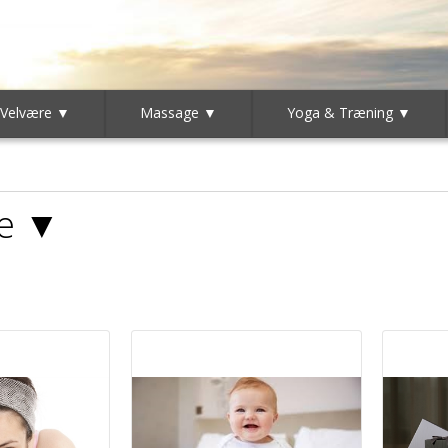
 Velvære ▼
Massage ▼
Yoga & Træning ▼
je ▼