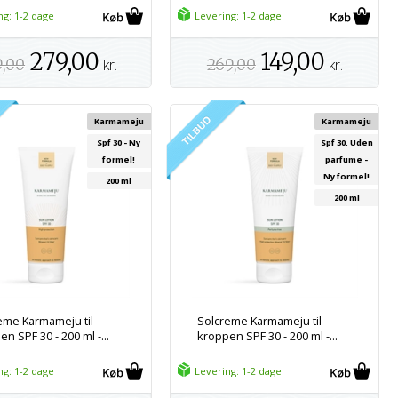
ng: 1-2 dage
Levering: 1-2 dage
279,00
149,00
9,00
kr.
269,00
kr.
Karmameju
Karmameju
Spf 30 - Ny
Spf 30. Uden
formel!
parfume -
Ny formel!
200 ml
200 ml
eme Karmameju til
Solcreme Karmameju til
n SPF 30 - 200 ml -...
kroppen SPF 30 - 200 ml -...
ng: 1-2 dage
Levering: 1-2 dage