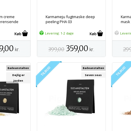
m creme
Karmameju fugtmaske deep
Karma
derensende
peeling PHA 03
mask 
Levering: 1-2 dage
Leveri
9,00
359,00
kr.
399,00
kr.
29
Badeanstalten
Badeanstalten
Dejlig er
Seven seas
jorden