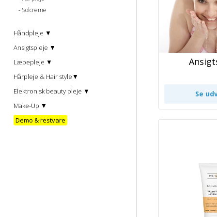
Solcreme
Håndpleje ▼
Ansigtspleje ▼
Ansigt
Læbepleje ▼
Hårpleje & Hair style▼
Elektronisk beauty pleje ▼
Make-Up ▼
Demo & restvare