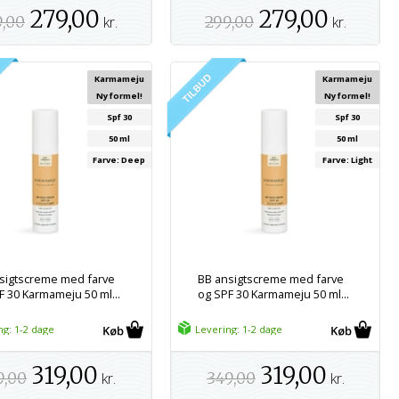
279,00
279,00
9,00
kr.
299,00
kr.
Karmameju
Karmameju
Ny formel!
Ny formel!
Spf 30
Spf 30
50 ml
50 ml
Farve: Deep
Farve: Light
sigtscreme med farve
BB ansigtscreme med farve
F 30 Karmameju 50 ml...
og SPF 30 Karmameju 50 ml...
ng: 1-2 dage
Levering: 1-2 dage
319,00
319,00
9,00
kr.
349,00
kr.