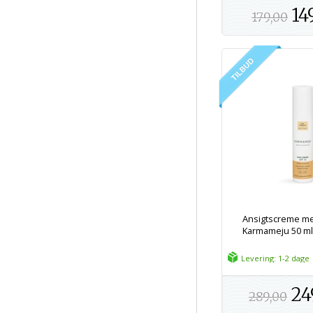
14
179,00
Ansigtscreme me
Karmameju 50 ml -
Levering: 1-2 dage
24
289,00