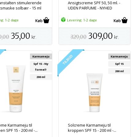
nstalten stimulerende
Ansigtscreme SPF 50, 50 ml. -
tsmaske solbær - 15 ml
UDEN PARFUME - NYHED
ng: 1-2 dage
Levering: 1-2 dage
35,00
309,00
9,00
kr.
329,00
kr.
Karmameju
Karmameju
Spf 15 - Ny
Spf 15
formel!
200 ml
200 ml
eme Karmameju til
Solcreme Karmameju til
n SPF 15 - 200 ml -...
kroppen SPF 15 - 200 ml -...