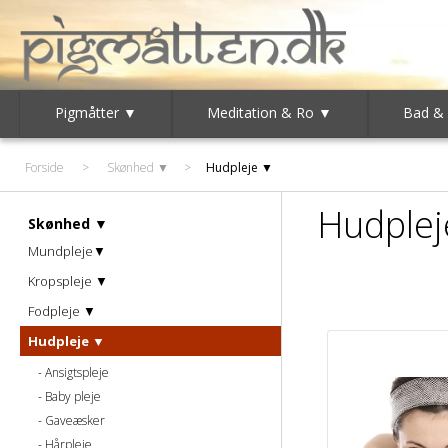
Pigmåtter ▼
Meditation & Ro ▼
Bad &
Forside
>
Skønhed ▼
>
Hudpleje ▼
Hudple
Skønhed ▼
Mundpleje▼
Kropspleje ▼
Fodpleje ▼
Hudpleje ▼
Ansigtspleje
Baby pleje
Gaveæsker
Hårpleje