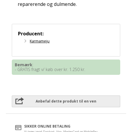
reparerende og dulmende.
Producent:
Karmameju
Bemærk
:
- GRATIS fragt v/ køb over kr. 1.250 kr.
Anbefal dette produkt til en ven
SIKKER ONLINE BETALING
Vi tager imod Dankort, Visa, MasterCard og MobilePay.