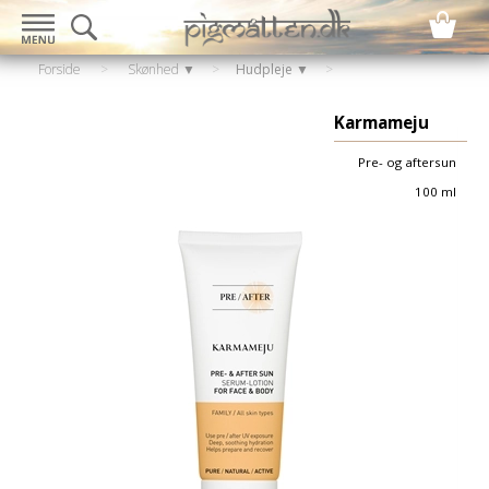
Forside
>
Skønhed ▼
>
Hudpleje ▼
Karmameju
Pre- og aftersun
100 ml