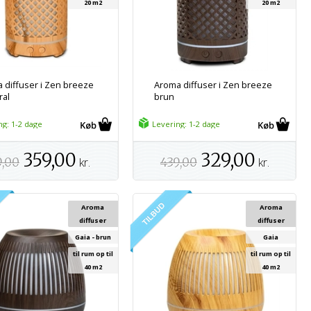
20 m2
20 m2
 diffuser i Zen breeze
Aroma diffuser i Zen breeze
ral
brun
ng: 1-2 dage
Levering: 1-2 dage
359,00
329,00
9,00
kr.
439,00
kr.
Aroma
Aroma
diffuser
diffuser
Gaia - brun
Gaia
til rum op til
til rum op til
40 m2
40 m2