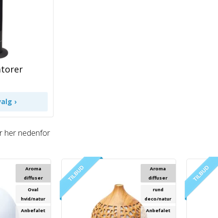
atorer
r her nedenfor
Aroma
Aroma
diffuser
diffuser
Oval
rund
hvid/natur
deco/natur
Anbefalet
Anbefalet