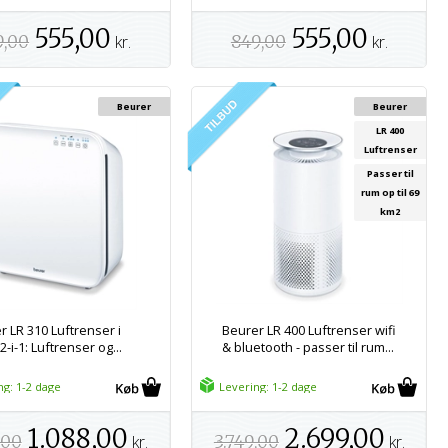
555,00
555,00
9,00
kr.
849,00
kr.
Beurer
Beurer
LR 400
Luftrenser
Passer til
rum op til 69
km2
r LR 310 Luftrenser i
Beurer LR 400 Luftrenser wifi
 2-i-1: Luftrenser og...
& bluetooth - passer til rum...
ng: 1-2 dage
Levering: 1-2 dage
1.088,00
2.699,00
,00
kr.
3.749,00
kr.