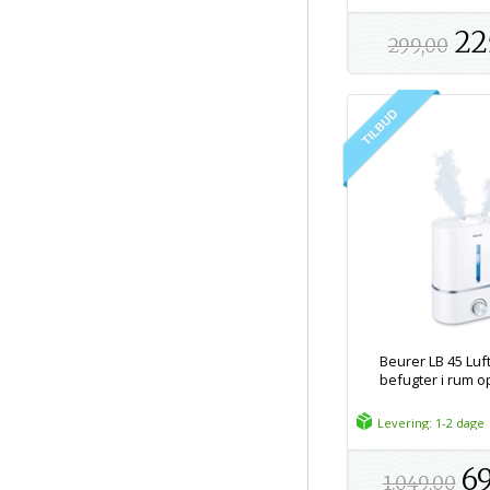
22
299,00
Beurer LB 45 Luf
befugter i rum op
Levering: 1-2 dage
69
1.049,00