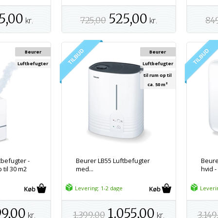
5,00
525,00
kr.
725,00
kr.
84
Beurer
Beurer
Luftbefugter
Luftbefugter
til rum op til
ca. 50 m²
tbefugter -
Beurer LB55 Luftbefugter
Beure
 til 30 m2
med...
hvid -
Levering: 1-2 dage
Leveri
9,00
1.055,00
kr.
1.399,00
kr.
3.149