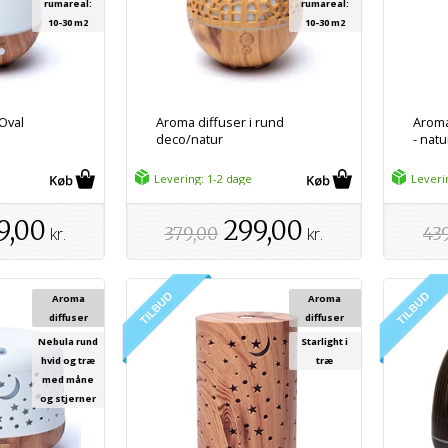
rumareal:
rumareal:
10-30 m2
10-30 m2
 Oval
Aroma diffuser i rund
Aroma
deco/natur
- natu
Levering: 1-2 dage
Leveri
9,00
299,00
kr.
379,00
kr.
43
Aroma
Aroma
diffuser
diffuser
Nebula rund
Starlight i
hvid og træ
træ
med måne
og stjerner