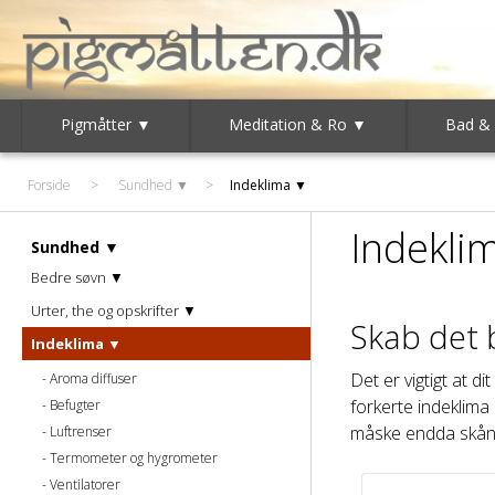
Pigmåtter ▼
Meditation & Ro ▼
Bad &
Forside
>
Sundhed ▼
>
Indeklima ▼
Indekli
Sundhed ▼
Bedre søvn ▼
Urter, the og opskrifter ▼
Skab det 
Indeklima ▼
Det er vigtigt at 
Aroma diffuser
forkerte indeklima
Befugter
måske endda skåne
Luftrenser
Termometer og hygrometer
Ventilatorer