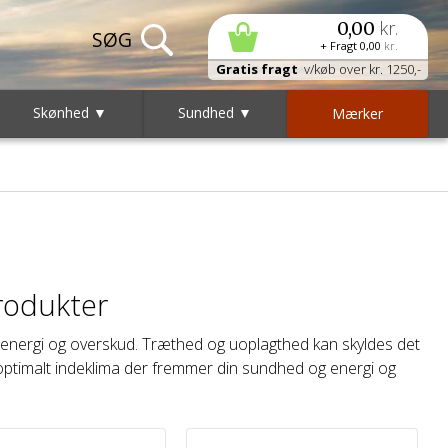
kr.
0,00
+ Fragt
0,00
kr.
Gratis fragt
v/køb over kr. 1250,-
Skønhed ▼
Sundhed ▼
Mærker
rodukter
ale energi og overskud. Træthed og uoplagthed kan skyldes det
 optimalt indeklima der fremmer din sundhed og energi og