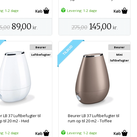
ng: 1-2 dage
Levering: 1-2 dage
89,00
145,00
5,00
kr.
275,00
kr.
Beurer
Beurer
Luftbefugter
Mini
luftbefugter
 LB 37 Luftbefugter til
Beurer LB 37 Luftbefugter til
 til 20 m2 - Hvid
rum op til 20 m2 - Toffee
ng: 1-2 dage
Levering: 1-2 dage