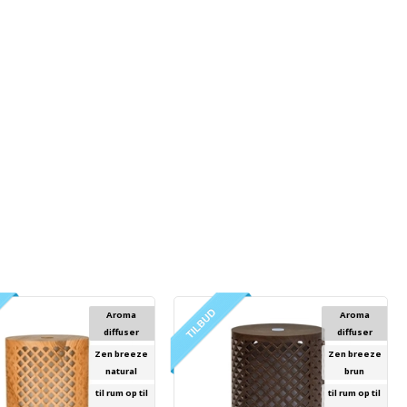
Aroma
Aroma
diffuser
diffuser
Zen breeze
Zen breeze
natural
brun
til rum op til
til rum op til