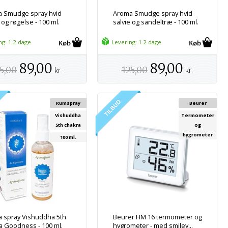
 Smudge spray hvid
Aroma Smudge spray hvid
 og røgelse - 100 ml.
salvie og sandeltræ - 100 ml.
ng: 1-2 dage
Levering: 1-2 dage
89,00
89,00
5,00
kr.
125,00
kr.
Rumspray
Beurer
Vishuddha
Termometer
5th chakra
og
hygrometer
100 ml.
 spray Vishuddha 5th
Beurer HM 16 termometer og
a Goodness - 100 ml.
hygrometer - med smiley...