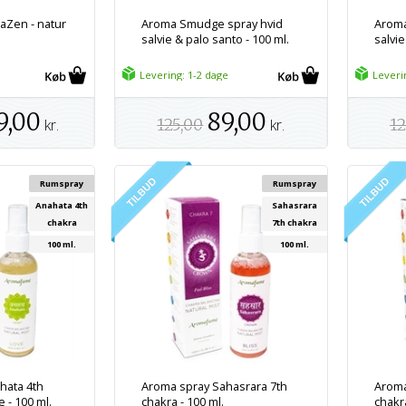
aZen - natur
Aroma Smudge spray hvid
Aroma
salvie & palo santo - 100 ml.
salvie
Levering: 1-2 dage
Leveri
9,00
89,00
kr.
125,00
kr.
12
Rumspray
Rumspray
Anahata 4th
Sahasrara
chakra
7th chakra
100 ml.
100 ml.
hata 4th
Aroma spray Sahasrara 7th
Aroma
 - 100 ml.
chakra - 100 ml.
chakr