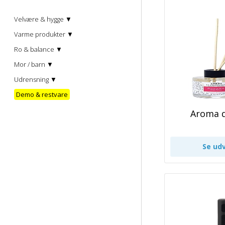
Velvære & hygge ▼
Varme produkter ▼
Ro & balance ▼
Mor / barn ▼
Udrensning ▼
Demo & restvare
Aroma d