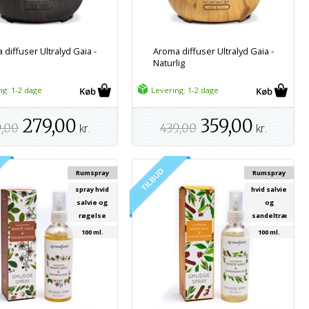
diffuser Ultralyd Gaia -
Aroma diffuser Ultralyd Gaia -
Naturlig
ng: 1-2 dage
Levering: 1-2 dage
279,00
359,00
9,00
kr.
439,00
kr.
Rumspray
Rumspray
spray hvid
hvid salvie
salvie og
og
røgelse
sandeltræ
100 ml.
100 ml.