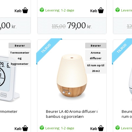
Levering: 1-2 dage
Leveri
,00
79,00
kr.
115,00
kr.
12
Beurer
Beurer
Termometer
Aroma
og
diffuser
hygrometer
til rum op til
20 m2
ermometer
Beurer LA 40 Aroma diffuser i
Beurer
bambus og porcelæn
rum op
Levering: 1-2 dage
Leveri