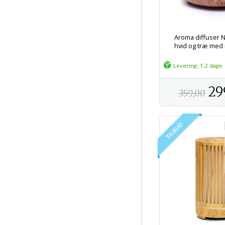
Aroma diffuser 
hvid og træ med 
Levering: 1-2 dage
29
359,00