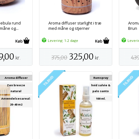
Nebula rund
Aroma diffuser starlight i træ
Aroma 
måne og...
med måne og stjerner
Brun
Levering: 1-2 dage
Leveri
9,00
325,00
kr.
375,00
kr.
43
Aroma diffuser
Rumspray
Zen breeze
hvid salvie &
natural
palo santo
Anvendelsesareal:
100 ml.
20-40 m2