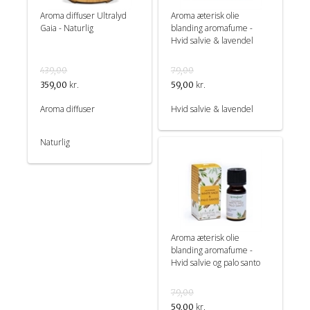
Aroma diffuser Ultralyd
Aroma æterisk olie
Gaia - Naturlig
blanding aromafume -
Hvid salvie & lavendel
439,00
79,00
kr.
kr.
359,00
59,00
Aroma diffuser
Hvid salvie & lavendel
Naturlig
Aroma æterisk olie
blanding aromafume -
Hvid salvie og palo santo
79,00
kr.
59,00