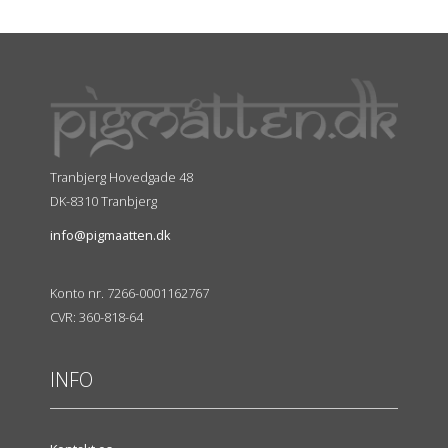
Tranbjerg Hovedgade 48
DK-8310 Tranbjerg
info@pigmaatten.dk
Konto nr. 7266-0001162767
CVR: 360-818-64
INFO