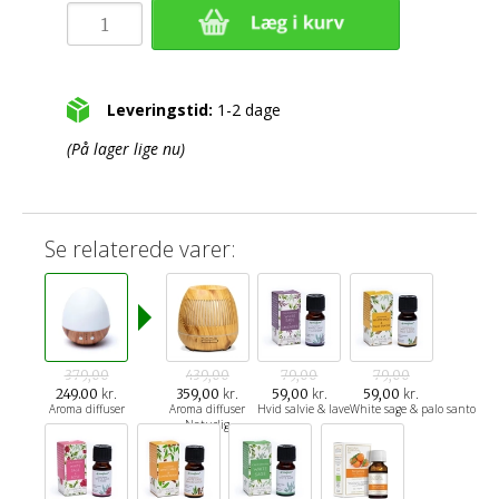
Leveringstid:
1-2 dage
(På lager lige nu)
Se relaterede varer:
379,00
439,00
79,00
79,00
kr.
kr.
kr.
kr.
249.00
359,00
59,00
59,00
Aroma diffuser
Aroma diffuser
Hvid salvie & lavendel
White sage & palo santo
Naturlig