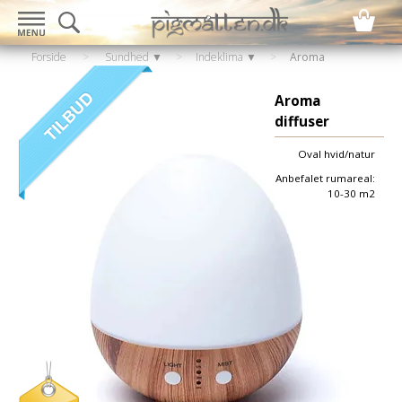
Forside
>
Sundhed ▼
>
Indeklima ▼
>
Aroma
diffuser
Aroma
diffuser
Oval hvid/natur
Anbefalet rumareal:
10-30 m2