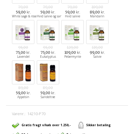
79,00
79,00
79,00
109,00
kr.
kr.
kr.
kr.
59,00
59,00
59,00
89,00
White sage & rose
Hvid salvie og sandeltræ
Hvid salvie
Mandarin
95,00
95,00
129,00
119,00
kr.
kr.
kr.
kr.
75,00
75,00
109,00
99,00
Lavendel
Eukalyptus
Pebermynte
Salvie
89,00
89,00
kr.
kr.
59,00
59,00
Appelsin
Sandeltræ
Varenr.:
14210-P70
Gratis fragt v/køb over 1.250,-
Sikker betaling