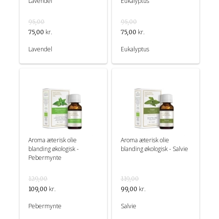
Lavendel
Eukalyptus
95,00
95,00
kr.
kr.
75,00
75,00
Lavendel
Eukalyptus
Aroma æterisk olie
Aroma æterisk olie
blanding økologisk -
blanding økologisk - Salvie
Pebermynte
129,00
119,00
kr.
kr.
109,00
99,00
Pebermynte
Salvie