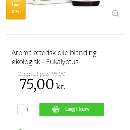
Spar
(21%)
Aroma æterisk olie blanding
økologisk - Eukalyptus
Original pris:
95,00
75,00
kr.