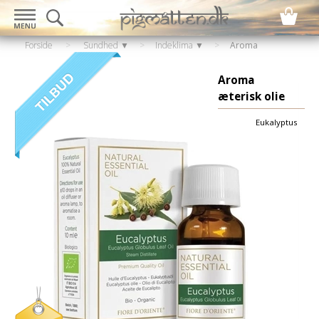
Forside
>
Sundhed ▼
>
Indeklima ▼
>
Aroma
diffuser
Aroma
æterisk olie
Eukalyptus