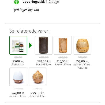
Leveringstid:
1-2 dage
(På lager lige nu)
Se relaterede varer:
95,00
439,00
439,00
439,00
kr.
kr.
kr.
kr.
75.00
329,00
359,00
359,00
Eukalyptus
Aroma diffuser
Aroma diffuser
Aroma diffuser
Naturlig
379,00
379,00
kr.
kr.
249,00
299,00
Aroma diffuser
Aroma diffuser