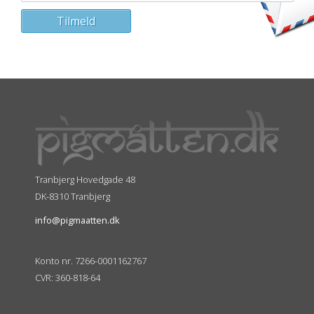
Tranbjerg Hovedgade 48
DK-8310 Tranbjerg
info@pigmaatten.dk
Konto nr. 7266-0001162767
CVR: 360-818-64