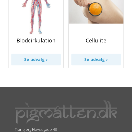
Blodcirkulation
Cellulite
Tranbjerg Hovedgade 48