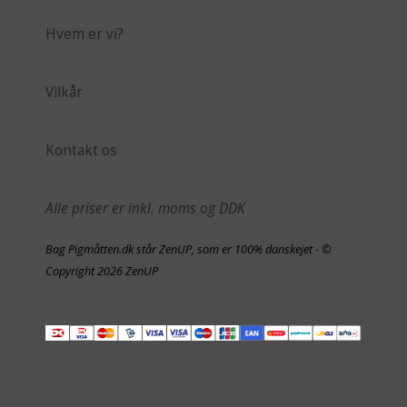
Hvem er vi?
Vilkår
Kontakt os
Alle priser er inkl. moms og DDK
Bag Pigmåtten.dk står ZenUP, som er 100% danskejet - ©
Copyright 2026 ZenUP