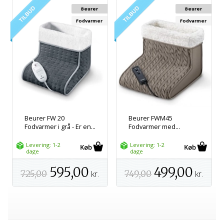
Beurer
Beurer
Fodvarmer
Fodvarmer
Beurer FW 20
Beurer FWM45
Fodvarmer i grå - Er en...
Fodvarmer med...
Levering: 1-2
Levering: 1-2
dage
dage
595,00
499,00
725,00
kr.
749,00
kr.