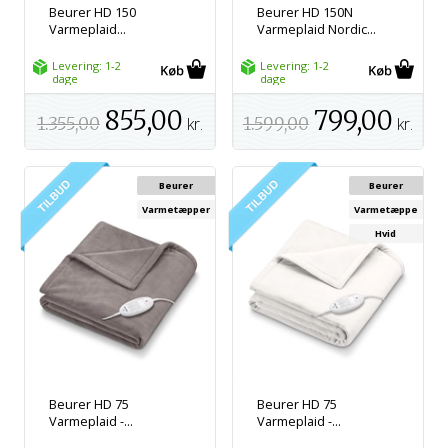
Beurer HD 150
Beurer HD 150N
Varmeplaid...
Varmeplaid Nordic...
Levering: 1-2
Levering: 1-2
dage
dage
855,00
799,00
1.355,00
kr.
1.599,00
kr.
Beurer
Beurer
Varmetæpper
Varmetæppe
Hvid
Beurer HD 75
Beurer HD 75
Varmeplaid -...
Varmeplaid -...