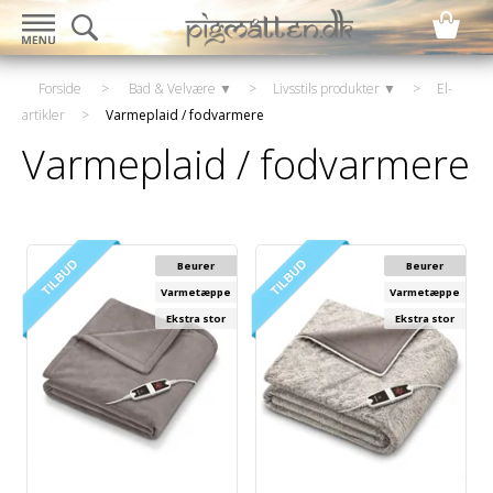
Forside
>
Bad & Velvære ▼
>
Livsstils produkter ▼
>
El-
artikler
>
Varmeplaid / fodvarmere
Varmeplaid / fodvarmere
Beurer
Beurer
Varmetæppe
Varmetæppe
Ekstra stor
Ekstra stor