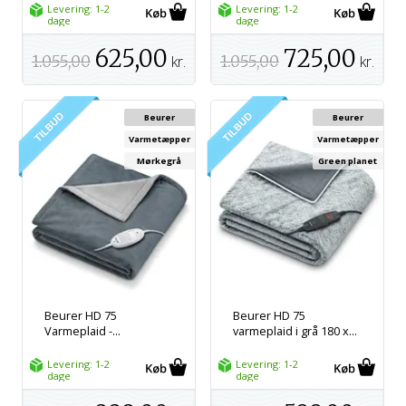
Levering: 1-2
Levering: 1-2
dage
dage
625,00
725,00
1.055,00
kr.
1.055,00
kr.
Beurer
Beurer
Varmetæpper
Varmetæpper
Mørkegrå
Green planet
Beurer HD 75
Beurer HD 75
Varmeplaid -...
varmeplaid i grå 180 x...
Levering: 1-2
Levering: 1-2
dage
dage