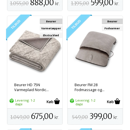
888,00
599,00
1.055,00
kr.
1.195,00
kr.
Beurer
Beurer
Varmetæpper
Fodvarmer
Ekstra blød
Beurer HD 75N
Beurer FM 28
Varmeplaid Nordic...
Fodmassage og...
Levering: 1-2
Levering: 1-2
dage
dage
675,00
399,00
1.049,00
kr.
549,00
kr.