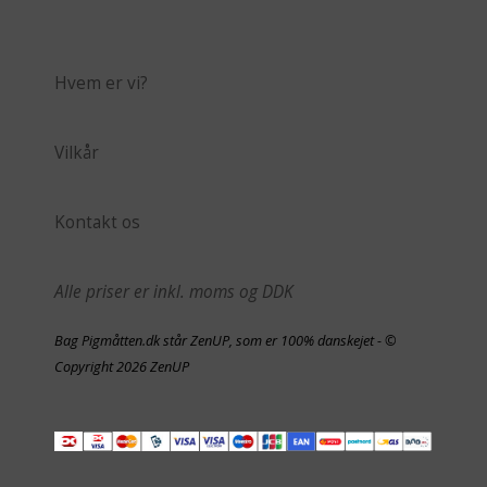
Hvem er vi?
Vilkår
Kontakt os
Alle priser er inkl. moms og DDK
Bag Pigmåtten.dk står ZenUP, som er 100% danskejet - ©
Copyright 2026 ZenUP