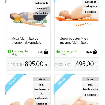
& magnet
nakkepude
nakkepude
Til øvet /
Sættilbud
Ekstra hård
Mysa fakirmåtte og
Superbooster Mysa
thermo nakkepude i...
magnet fakirmåtte...
Levering: 1-2
Levering: 1-2
dage
dage
895,00
1.495,00
1.490,00
kr.
2.195,00
kr.
Mysa
Mysa
Inkl.
Inkl.
lændestøtte
lændestøtte
&
Sættilbud
nakkepude
Sættilbud