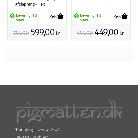
afslapning - Flex
Levering: 1-2
Levering: 1-2
dage
dage
599,00
449,00
755,00
kr.
555,00
kr.
Tranbjerg Hovedgade 48
DK-8310 Tranbjerg