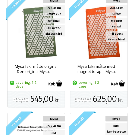
Mysa
Mysa
75 x 44 cm
75 x 44 cm
Large ( L )
Large
Original
Magnet
terapi
Til øvet /
Ekstra hård
Til øvet /
Ekstra hård
Mysa fakirmåtte original
Mysa fakirmåtte med
- Den original Mysa...
magnet terapi - Mysa...
Levering: 1-2
Levering: 1-2
dage
dage
545,00
625,00
785,00
kr.
899,00
kr.
Mysa
Mysa
75 x 44 cm
Inkl.
lændestøtte
Inkl.