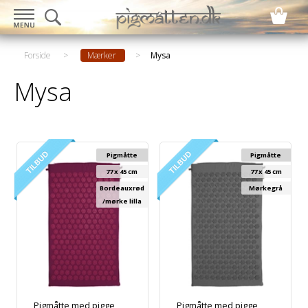
Forside
>
Mærker
>
Mysa
Mysa
Pigmåtte
Pigmåtte
77 x 45 cm
77 x 45 cm
Bordeauxrød
Mørkegrå
/mørke lilla
Pigmåtte med pigge
Pigmåtte med pigge