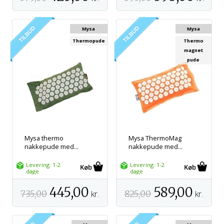
Mysa
Mysa
Thermopude
Thermo
magnet
pude
Mysa thermo
Mysa ThermoMag
nakkepude med...
nakkepude med...
Levering: 1-2
Levering: 1-2
dage
dage
445,00
589,00
735,00
kr.
825,00
kr.