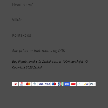
Hvem er vi?
Vilkår
Kontakt os
Alle priser er inkl. moms og DDK
Bag Pigmåtten.dk står ZenUP, som er 100% danskejet - ©
Copyright 2026 ZenUP