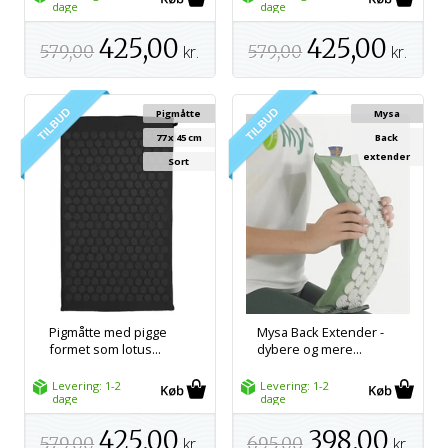
dage
dage
425,00
425,00
579,00
kr.
579,00
kr.
Pigmåtte
Mysa
77 x 45 cm
Back
extender
Sort
Pigmåtte med pigge
Mysa Back Extender -
formet som lotus...
dybere og mere...
Levering: 1-2
Levering: 1-2
dage
dage
425,00
398,00
579,00
kr.
695,00
kr.