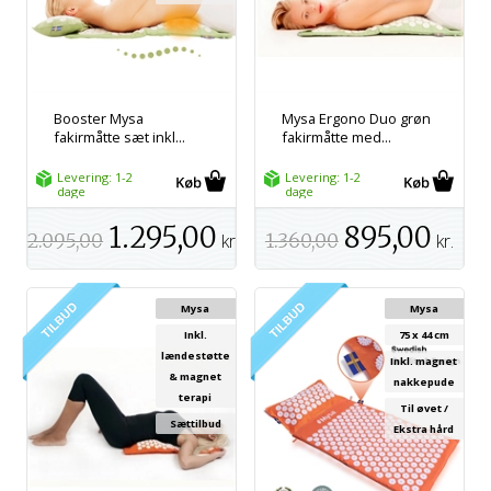
Booster Mysa
Mysa Ergono Duo grøn
fakirmåtte sæt inkl...
fakirmåtte med...
Levering: 1-2
Levering: 1-2
dage
dage
1.295,00
895,00
2.095,00
kr.
1.360,00
kr.
Mysa
Mysa
Inkl.
75 x 44 cm
lændestøtte
Inkl. magnet
& magnet
nakkepude
terapi
Til øvet /
Sættilbud
Ekstra hård