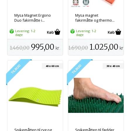
Mysa Magnet Ergono
Mysa magnet
Duo fakirmåtte i...
fakirmåtte og thermo...
Levering: 1-2
Levering: 1-2
dage
dage
995,00
1.025,00
1.460,00
kr.
1.690,00
kr.
40 x 60 cm
30 x 40 cm
Spikemåtten til ryg og
Spikemåtten til fødder