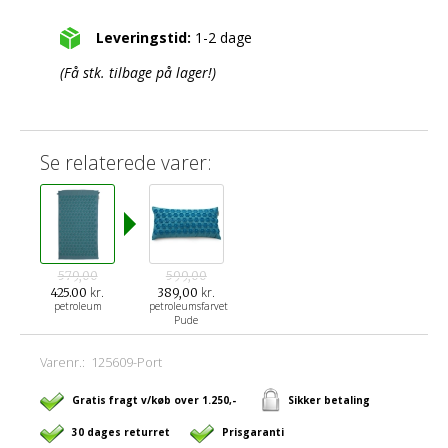
Leveringstid:
1-2 dage
(Få stk. tilbage på lager!)
Se relaterede varer:
579,00
599,00
kr.
kr.
425.00
389,00
petroleum
petroleumsfarvet
Pude
Varenr.:
125609-Port
Gratis fragt v/køb over 1.250,-
Sikker betaling
30 dages returret
Prisgaranti