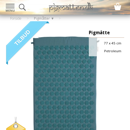
Forside
>
Pigmåtter ▼
Pigmåtte
77 x 45 cm
Petroleum