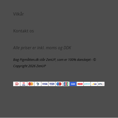
Vilkår
Kontakt os
Alle priser er inkl. moms og DDK
Bag Pigmåtten.dk står ZenUP, som er 100% danskejet - ©
Copyright 2026 ZenUP