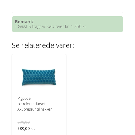
Bemærk
:
- GRATIS fragt v/ køb over kr. 1.250 kr.
Se relaterede varer:
Pigpude i
petroleumsfarvet -
Akupressur til nakken
599,00
kr.
389,00