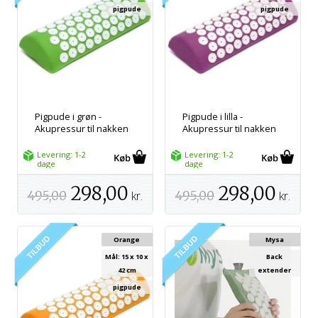
pigpude
pigpude
Pigpude i grøn -
Pigpude i lilla -
Akupressur til nakken
Akupressur til nakken
Levering: 1-2
Levering: 1-2
dage
dage
298,00
298,00
495,00
kr.
495,00
kr.
Orange
Mysa
Mål: 15 x 10 x
Back
42 cm
extender
pigpude