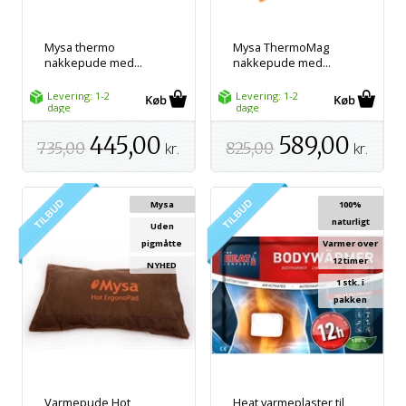
Mysa thermo
Mysa ThermoMag
nakkepude med...
nakkepude med...
Levering: 1-2
Levering: 1-2
dage
dage
445,00
589,00
735,00
kr.
825,00
kr.
Mysa
100%
naturligt
Uden
pigmåtte
Varmer over
12 timer
NYHED
1 stk. i
pakken
Varmepude Hot
Heat varmeplaster til