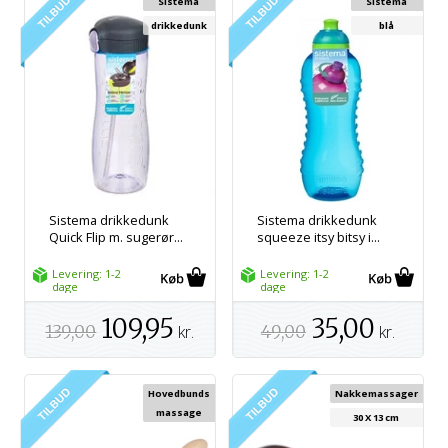
Sistema
Sistema
drikkedunk
blå
Sistema drikkedunk
Sistema drikkedunk
Quick Flip m. sugerør...
squeeze itsy bitsy i...
Levering: 1-2
Levering: 1-2
dage
dage
109,95
35,00
139,00
kr.
49,00
kr.
Hovedbunds
Nakkemassager
massage
30 X 13 cm