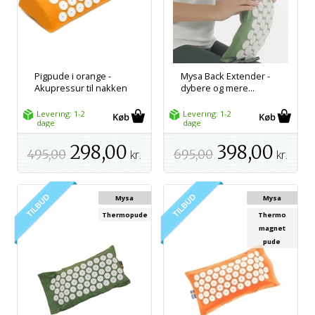
Pigpude i orange -
Mysa Back Extender -
Akupressur til nakken
dybere og mere...
Levering: 1-2
Levering: 1-2
dage
dage
298,00
398,00
495,00
kr.
695,00
kr.
Mysa
Mysa
Thermopude
Thermo
magnet
pude