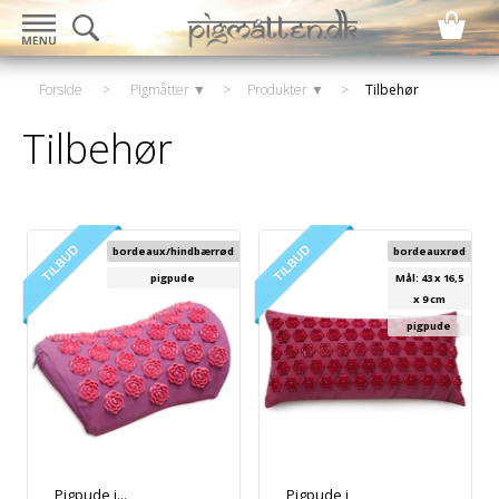
Forside
>
Pigmåtter ▼
>
Produkter ▼
>
Tilbehør
Tilbehør
bordeaux/hindbærrød
bordeauxrød
pigpude
Mål: 43 x 16,5
x 9 cm
pigpude
Pigpude i...
Pigpude i