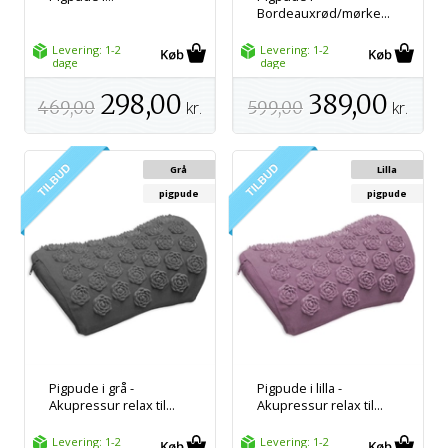
Bordeauxrød/mørke...
Levering: 1-2
Levering: 1-2
dage
dage
298,00
389,00
469,00
kr.
599,00
kr.
Grå
Lilla
pigpude
pigpude
Pigpude i grå -
Pigpude i lilla -
Akupressur relax til...
Akupressur relax til...
Levering: 1-2
Levering: 1-2