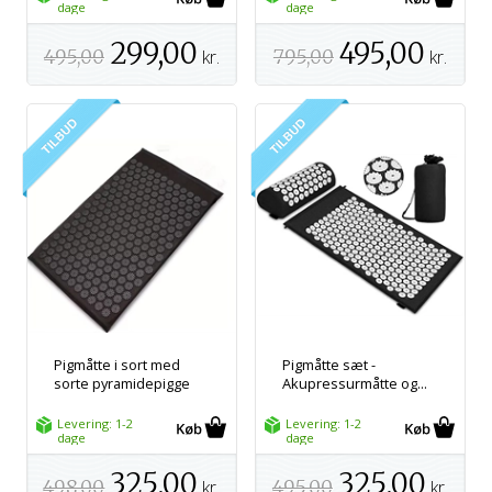
dage
dage
299,00
495,00
495,00
kr.
795,00
kr.
Pigmåtte i sort med
Pigmåtte sæt -
sorte pyramidepigge
Akupressurmåtte og...
Levering: 1-2
Levering: 1-2
dage
dage
325,00
325,00
498,00
kr.
495,00
kr.