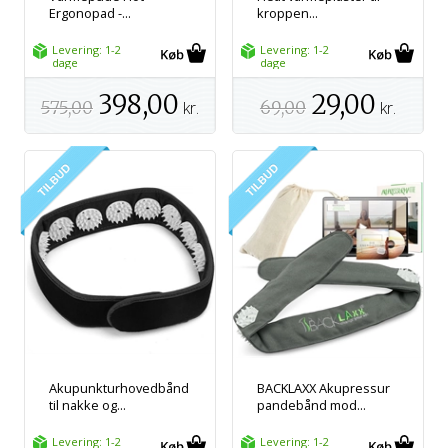
Ergonopad -...
kroppen...
Levering: 1-2
Levering: 1-2
dage
dage
398,00
29,00
575,00
kr.
69,00
kr.
Akupunkturhovedbånd
BACKLAXX Akupressur
til nakke og...
pandebånd mod...
Levering: 1-2
Levering: 1-2