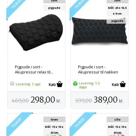
Sort
Sort
pigpude
Mål: 43 x 16,5
x 9 cm
pigpude
Pigpude i sort -
Pigpude i sort -
Akupressur relax til...
Akupressur til nakken
Levering: 1-2
Levering: 1 uge
dage
298,00
389,00
469,00
kr.
599,00
kr.
Grøn
Lilla
Mål: 15 x 10 x
Mål: 15 x 10 x
42 cm
42 cm