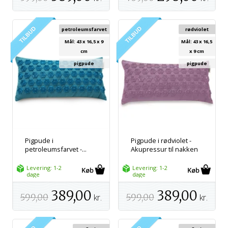
petroleumsfarvet
rødviolet
Mål: 43 x 16,5 x 9
Mål: 43 x 16,5
cm
x 9 cm
pigpude
pigpude
Pigpude i
Pigpude i rødviolet -
petroleumsfarvet -...
Akupressur til nakken
Levering: 1-2
Levering: 1-2
dage
dage
389,00
389,00
599,00
kr.
599,00
kr.