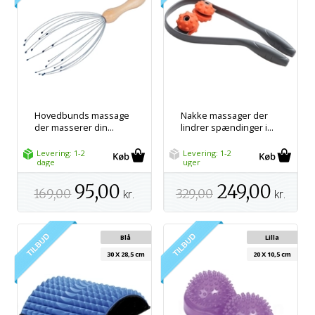
Hovedbunds massage
Nakke massager der
der masserer din...
lindrer spændinger i...
Levering: 1-2
Levering: 1-2
dage
uger
95,00
249,00
169,00
kr.
329,00
kr.
Blå
Lilla
30 X 28,5 cm
20 X 10,5 cm