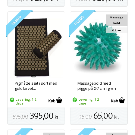
Massage
bold
Ø7 cm
Pigmåtte sæt i sort med
Massagebold med
guldfarvet...
pigge på Ø7 cm i grøn
Levering: 1-2
Levering: 1-2
dage
dage
395,00
65,00
575,00
kr.
95,00
kr.