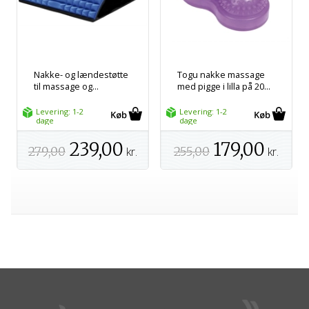
Nakke- og lændestøtte
Togu nakke massage
til massage og...
med pigge i lilla på 20...
Levering: 1-2
Levering: 1-2
dage
dage
239,00
179,00
279,00
kr.
255,00
kr.