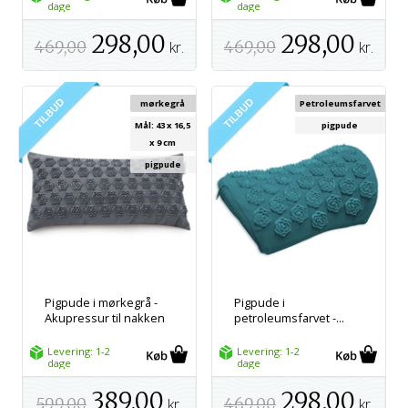
dage
dage
298,00
298,00
469,00
kr.
469,00
kr.
mørkegrå
Petroleumsfarvet
Mål: 43 x 16,5
pigpude
x 9 cm
pigpude
Pigpude i mørkegrå -
Pigpude i
Akupressur til nakken
petroleumsfarvet -...
Levering: 1-2
Levering: 1-2
dage
dage
389,00
298,00
599,00
kr.
469,00
kr.