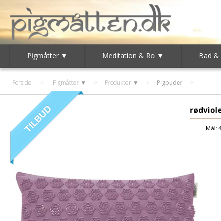
Pigmåtter ▼
Meditation & Ro ▼
Bad &
Forside
>
Pigmåtter ▼
>
Produkter ▼
>
Pigpuder
rødviol
Mål: 