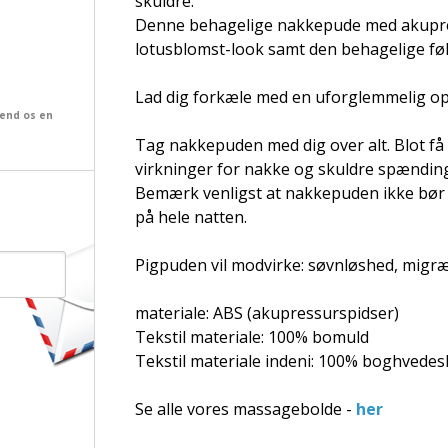
skuldre.
Denne behagelige nakkepude med akupre
lotusblomst-look samt den behagelige føl
Lad dig forkæle med en uforglemmelig opl
send os en
Tag nakkepuden med dig over alt. Blot få 
virkninger for nakke og skuldre spændin
Bemærk venligst at nakkepuden ikke bør
på hele natten.
Pigpuden vil modvirke: søvnløshed, mig
materiale: ABS (akupressurspidser)
Tekstil materiale: 100% bomuld
Tekstil materiale indeni: 100% boghvedes
Se alle vores massagebolde -
her