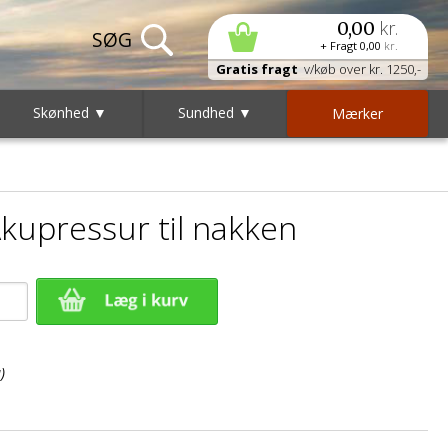
kr.
0,00
+ Fragt
0,00
kr.
Gratis fragt
v/køb over kr. 1250,-
Skønhed ▼
Sundhed ▼
Mærker
Akupressur til nakken
)