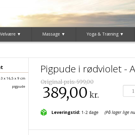
 Velvære ▼
Massage ▼
Yoga & Træning ▼
Pigpude i rødviolet - 
et
43 x 16,5 x 9 cm
Original pris:
599,00
389,00
pigpude
kr.
Leveringstid:
1-2 dage
(På lager lige nu