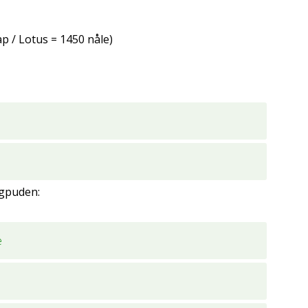
p / Lotus = 1450 nåle)
igpuden:
e