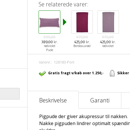
Se relaterede varer:
599,00
579,00
579,00
kr.
kr.
kr.
389.00
425,00
425,00
rødviolet
Bordeauxrød
rødviolet
Pude
Varenr.:
128183-Port
Gratis fragt v/køb over 1.250,-
Sikker
Beskrivelse
Garanti
Pigpude der giver akupressur til nakken.
Nakke pigpuden lindrer optimalt spændi