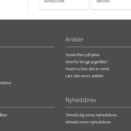
Bordeauxrød
rødviolet
Artikler
Opskriften på lykke
Hvorfor bruge pigmåtte?
Hvad nu hvis det er nemt
Læs alle vores artikler
endelse
Nyhedsbrev
tter
Tilmeld dig vores nyhedsbrev
Afmeld vores nyhedsbrev