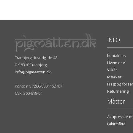
INFO
Kontakt os
Tranbjerg Hovedgade 48
Hvem er vi
DK-8310 Tranbjerg
Vilkår
info@pigmaatten.dk
Mærker
Fragt og fors
Konto nr. 7266-0001162767
Returnering
CVR: 360-818-64
Måtter
Akupressur må
Fakirmåtte