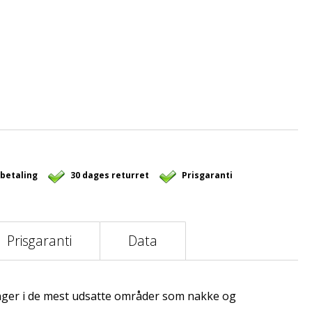
 betaling
30 dages returret
Prisgaranti
Prisgaranti
Data
nger i de mest udsatte områder som nakke og