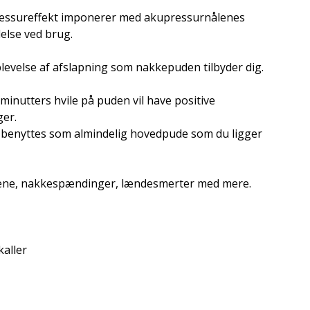
ssureffekt imponerer med akupressurnålenes
else ved brug.
evelse af afslapning som nakkepuden tilbyder dig.
minutters hvile på puden vil have positive
ger.
 benyttes som almindelig hovedpude som du ligger
ræne, nakkespændinger, lændesmerter med mere.
kaller