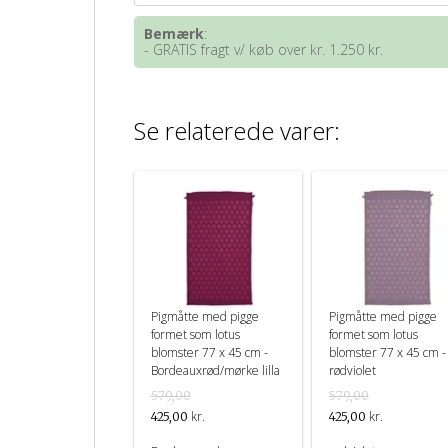
Bemærk
:
- GRATIS fragt v/ køb over kr. 1.250 kr.
Se relaterede varer:
Pigmåtte med pigge
Pigmåtte med pigge
formet som lotus
formet som lotus
blomster 77 x 45 cm -
blomster 77 x 45 cm -
Bordeauxrød/mørke lilla
rødviolet
579,00
579,00
kr.
kr.
425,00
425,00