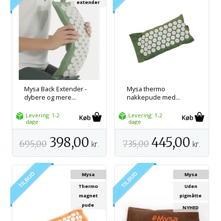
extender
Mysa Back Extender -
Mysa thermo
dybere og mere...
nakkepude med...
Levering: 1-2
Levering: 1-2
dage
dage
398,00
445,00
695,00
kr.
735,00
kr.
Mysa
Mysa
Thermo
Uden
magnet
pigmåtte
pude
NYHED