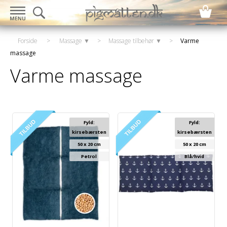
Forside
>
Massage ▼
>
Massage tilbehør ▼
>
Varme
massage
Varme massage
Fyld:
Fyld:
kirsebærsten
kirsebærsten
50 x 20 cm
50 x 20 cm
Petrol
Blå/hvid