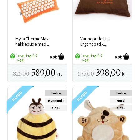
Mysa ThermoMag
Varmepude Hot
nakkepude med...
Ergonopad -...
Levering: 1-2
Levering: 1-2
dage
dage
589,00
398,00
825,00
kr.
575,00
kr.
Hørfrø
Hørfrø
Honningbi
Hund
0-3 år
0-3 år