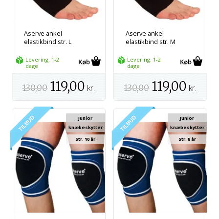
Aserve ankel
Aserve ankel
elastikbind str. L
elastikbind str. M
Levering: 1-2
Levering: 1-2
dage
dage
119,00
119,00
130,00
kr.
130,00
kr.
Junior
Junior
knæbeskytter
knæbeskytter
Str. 10 år
Str. 8 år