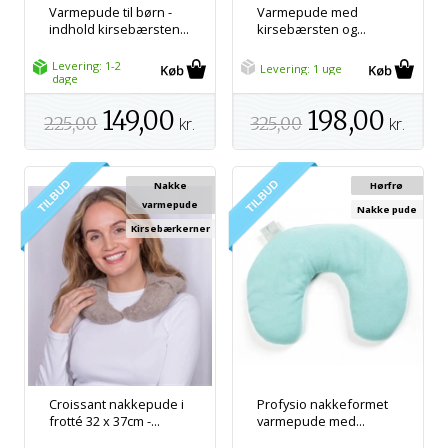
Varmepude til børn -
Varmepude med
indhold kirsebærsten...
kirsebærsten og...
Levering: 1-2
Levering: 1 uge
dage
149,00
198,00
225,00
kr.
325,00
kr.
Nakke
Hørfrø
varmepude
Nakke pude
Kirsebærkerner
Croissant nakkepude i
Profysio nakkeformet
frotté 32 x 37cm -...
varmepude med...