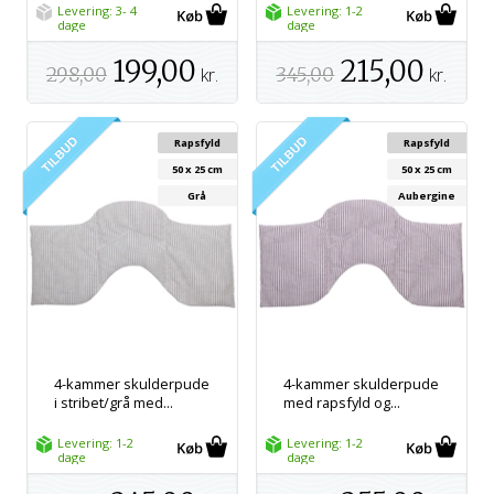
Levering: 3- 4
Levering: 1-2
dage
dage
199,00
215,00
298,00
kr.
345,00
kr.
Rapsfyld
Rapsfyld
50 x 25 cm
50 x 25 cm
Grå
Aubergine
4-kammer skulderpude
4-kammer skulderpude
i stribet/grå med...
med rapsfyld og...
Levering: 1-2
Levering: 1-2
dage
dage