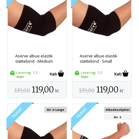
Aserve albue elastik
Aserve albue elastik
støttebind - Medium
støttebind - Small
Levering: 1-2
Levering: 1-2
dage
dage
119,00
119,00
139,00
kr.
139,00
kr.
Str: X-Large
Albuebeskytter
Str. S