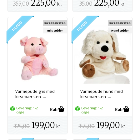
225,00
225,00
355,00
kr.
35,00
kr.
Kirsebærsten
Kirsebærsten
Gris tøjdyr
Hund tøjdyr
Varmepude gris med
Varmepude hund med
kirsebærsten -...
kirsebærsten -...
Levering: 1-2
Levering: 1-2
dage
dage
199,00
199,00
325,00
kr.
355,00
kr.