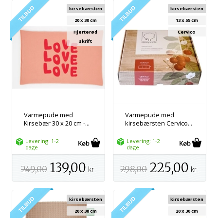
kirsebærsten
kirsebærsten
20 x 30 cm
13 x 55 cm
Hjerterød
Cervico
skrift
Varmepude med
Varmepude med
Kirsebær 30 x 20 cm -...
kirsebærsten Cervico...
Levering: 1-2
Levering: 1-2
dage
dage
139,00
225,00
249,00
kr.
298,00
kr.
kirsebærsten
kirsebærsten
20 x 30 cm
20 x 30 cm