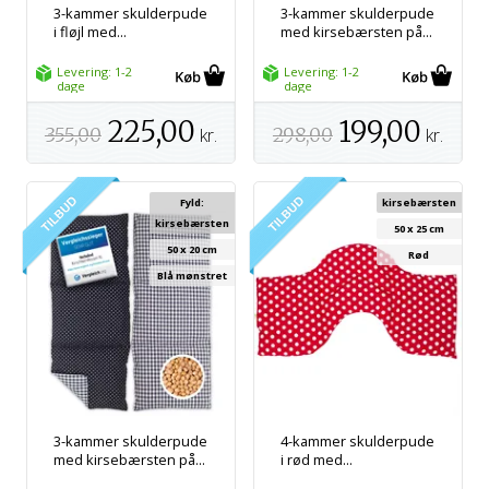
3-kammer skulderpude
3-kammer skulderpude
i fløjl med...
med kirsebærsten på...
Levering: 1-2
Levering: 1-2
dage
dage
225,00
199,00
355,00
kr.
298,00
kr.
Fyld:
kirsebærsten
kirsebærsten
50 x 25 cm
50 x 20 cm
Rød
Blå mønstret
3-kammer skulderpude
4-kammer skulderpude
med kirsebærsten på...
i rød med...