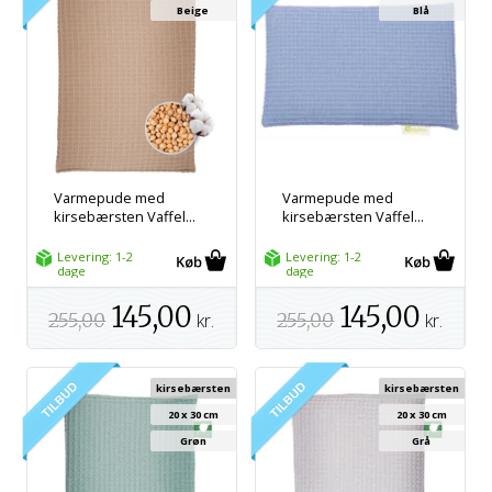
Beige
Blå
Varmepude med
Varmepude med
kirsebærsten Vaffel...
kirsebærsten Vaffel...
Levering: 1-2
Levering: 1-2
dage
dage
145,00
145,00
255,00
kr.
255,00
kr.
kirsebærsten
kirsebærsten
20 x 30 cm
20 x 30 cm
Grøn
Grå