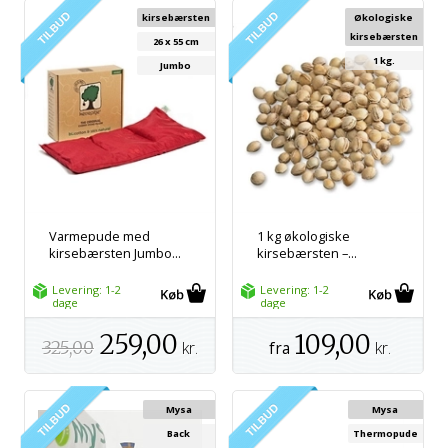
kirsebærsten
Økologiske
kirsebærsten
26 x 55 cm
1 kg.
Jumbo
Varmepude med
1 kg økologiske
kirsebærsten Jumbo...
kirsebærsten –...
Levering: 1-2
Levering: 1-2
dage
dage
259,00
109,00
325,00
kr.
kr.
fra
Mysa
Mysa
Back
Thermopude