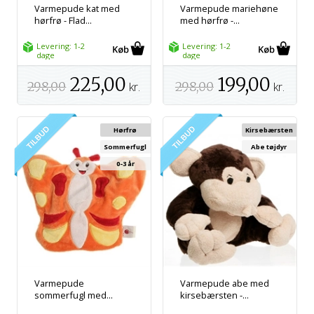
Varmepude kat med
Varmepude mariehøne
hørfrø - Flad...
med hørfrø -...
Levering: 1-2
Levering: 1-2
dage
dage
225,00
199,00
298,00
kr.
298,00
kr.
Hørfrø
Kirsebærsten
Sommerfugl
Abe tøjdyr
0-3 år
Varmepude
Varmepude abe med
sommerfugl med...
kirsebærsten -...