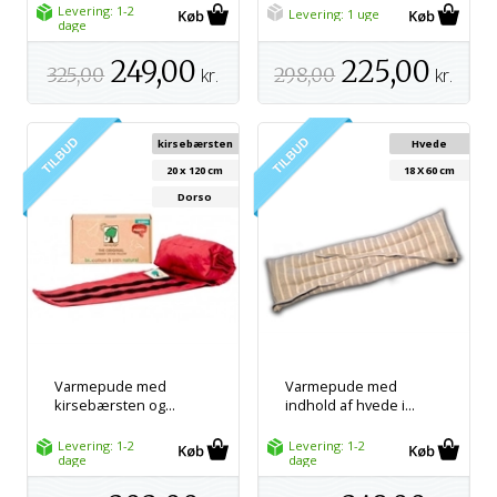
Levering: 1-2
Levering: 1 uge
dage
249,00
225,00
325,00
kr.
298,00
kr.
kirsebærsten
Hvede
20 x 120 cm
18 X 60 cm
Dorso
Varmepude med
Varmepude med
kirsebærsten og...
indhold af hvede i...
Levering: 1-2
Levering: 1-2
dage
dage