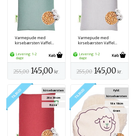
Varmepude med
Varmepude med
kirsebærsten Vaffel...
kirsebærsten Vaffel...
Levering: 1-2
Levering: 1-2
dage
dage
145,00
145,00
255,00
kr.
255,00
kr.
kirsebærsten
Fyld:
kirsebærsten
20 x 30 cm
18 x 18cm
Rosa
Grøn