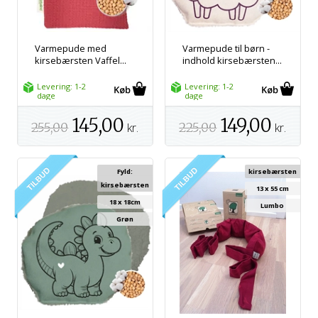
Varmepude med
Varmepude til børn -
kirsebærsten Vaffel...
indhold kirsebærsten...
Levering: 1-2
Levering: 1-2
dage
dage
145,00
149,00
255,00
kr.
225,00
kr.
Fyld:
kirsebærsten
kirsebærsten
13 x 55 cm
18 x 18cm
Lumbo
Grøn