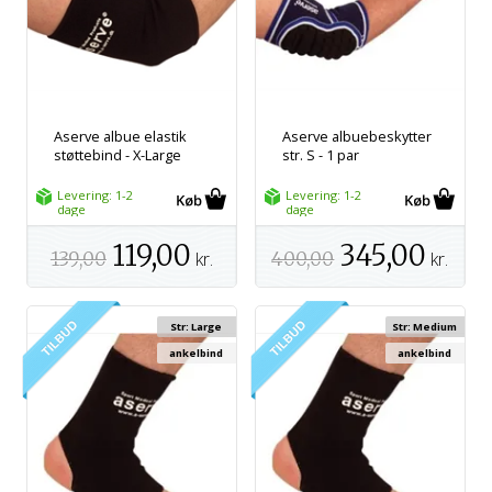
Aserve albue elastik
Aserve albuebeskytter
støttebind - X-Large
str. S - 1 par
Levering: 1-2
Levering: 1-2
dage
dage
119,00
345,00
139,00
kr.
400,00
kr.
Str: Large
Str: Medium
ankelbind
ankelbind