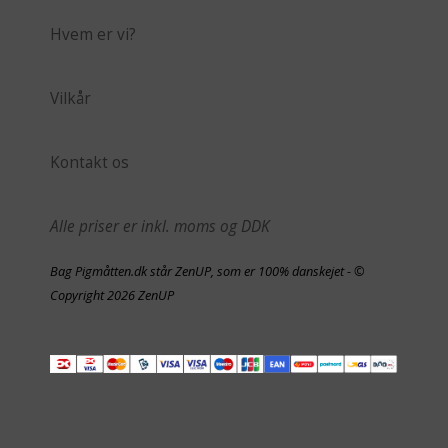
Hvem er vi?
Vilkår
Kontakt os
Alle priser er inkl. moms og DDK
Bag Pigmåtten.dk står ZenUP, som er 100% danskejet - ©
Copyright 2026 ZenUP