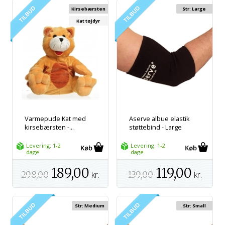
Kirsebærsten
Str: Large
Kat tøjdyr
Varmepude Kat med
Aserve albue elastik
kirsebærsten -...
støttebind - Large
Levering: 1-2
Levering: 1-2
dage
dage
189,00
119,00
298,00
kr.
139,00
kr.
Str: Medium
Str: Small