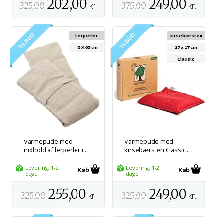
202,00
249,00
325,00
kr.
375,00
kr.
Lerperler
kirsebærsten
15 X 65 cm
27 x 27 cm
Classic
Varmepude med
Varmepude med
indhold af lerperler i...
kirsebærsten Classic...
Levering: 1-2
Levering: 1-2
dage
dage
255,00
249,00
325,00
kr.
325,00
kr.