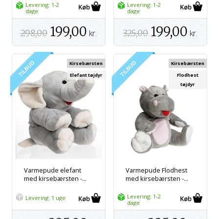
Levering: 1-2
Levering: 1-2
dage
dage
199,00
199,00
298,00
kr.
325,00
kr.
Kirsebærsten
Kirsebærsten
Elefant tøjdyr
Flodhest
tøjdyr
Varmepude elefant
Varmepude Flodhest
med kirsebærsten -...
med kirsebærsten -...
Levering: 1-2
Levering: 1 uge
dage