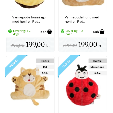
Varmepude honningbi
Varmepude hund med
med hørfrø - Flad...
hørfrø - Flad...
Levering: 1-2
Levering: 1-2
dage
dage
199,00
199,00
298,00
kr.
298,00
kr.
Hørfrø
Hørfrø
Kat
Mariehøne
0-3 år
0-3 år