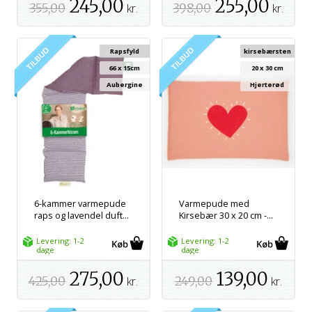
245,00
255,00
355,00
kr.
398,00
kr.
Rapsfyld
kirsebærsten
66 x 15cm
20 x 30 cm
Aubergine
Hjerterød
6-kammer varmepude
Varmepude med
raps og lavendel duft...
Kirsebær 30 x 20 cm -...
Levering: 1-2
Levering: 1-2
dage
dage
275,00
139,00
425,00
kr.
249,00
kr.