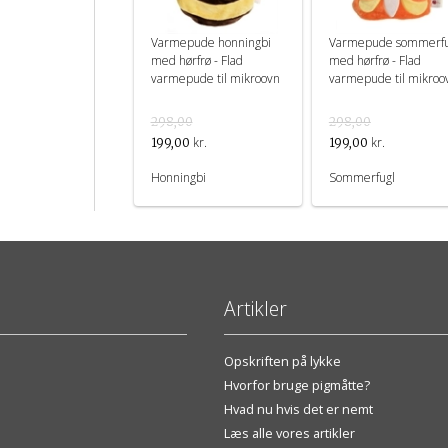
Varmepude honningbi
Varmepude sommerfu
med hørfrø - Flad
med hørfrø - Flad
varmepude til mikroovn
varmepude til mikroo
298,00
298,00
kr.
kr.
199,00
199,00
Honningbi
Sommerfugl
Artikler
Opskriften på lykke
Hvorfor bruge pigmåtte?
Hvad nu hvis det er nemt
Læs alle vores artikler