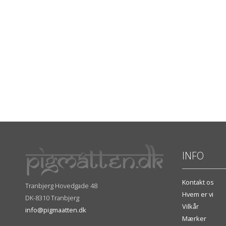
INFO
Kontakt os
Tranbjerg Hovedgade 48
Hvem er vi
DK-8310 Tranbjerg
Vilkår
info@pigmaatten.dk
Mærker