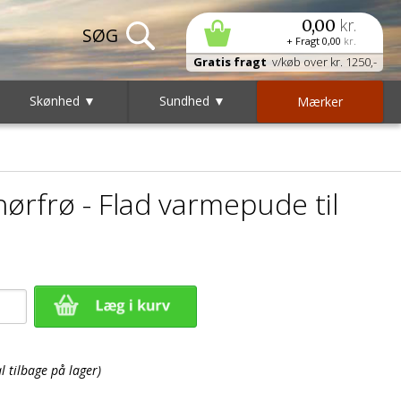
kr.
0,00
+ Fragt
0,00
kr.
Gratis fragt
v/køb over kr. 1250,-
Skønhed ▼
Sundhed ▼
Mærker
rfrø - Flad varmepude til
 tilbage på lager)