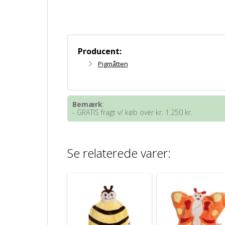
Producent:
Pigmåtten
Bemærk
:
- GRATIS fragt v/ køb over kr. 1.250 kr.
Se relaterede varer: