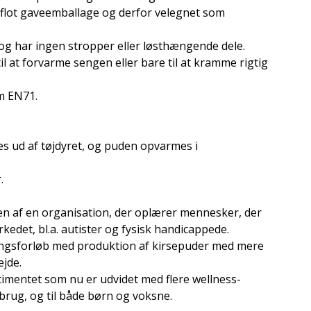
 flot gaveemballage og derfor velegnet som
 og har ingen stropper eller løsthængende dele.
 til at forvarme sengen eller bare til at kramme rigtig
m EN71.
s ud af tøjdyret, og puden opvarmes i
.
ien af en organisation, der oplærer mennesker, der
edet, bl.a. autister og fysisk handicappede.
ngsforløb med produktion af kirsepuder med mere
ejde.
timentet som nu er udvidet med flere wellness-
 brug, og til både børn og voksne.