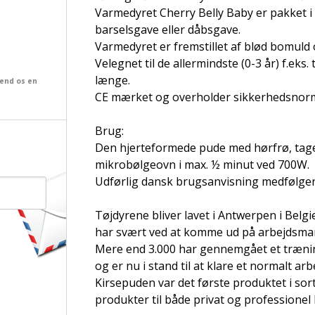
Varmedyret Cherry Belly Baby er pakket i
barselsgave eller dåbsgave.
Varmedyret er fremstillet af blød bomuld
Velegnet til de allermindste (0-3 år) f.eks.
længe.
send os en
CE mærket og overholder sikkerhedsnor
Brug:
Den hjerteformede pude med hørfrø, tage
mikrobølgeovn i max. ½ minut ved 700W.
Udførlig dansk brugsanvisning medfølger
Tøjdyrene bliver lavet i Antwerpen i Belg
har svært ved at komme ud på arbejdsmark
Mere end 3.000 har gennemgået et træni
og er nu i stand til at klare et normalt arb
Kirsepuden var det første produktet i sor
produkter til både privat og professionel