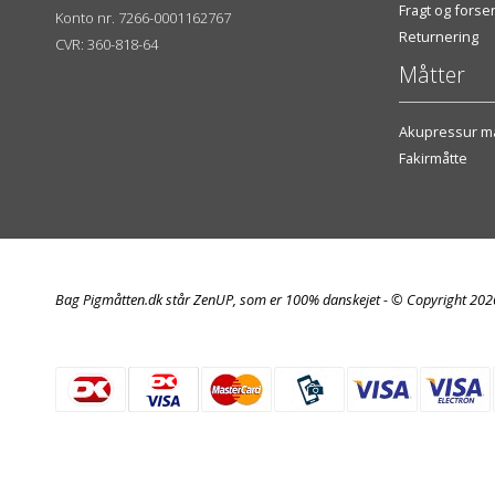
Fragt og fors
Konto nr. 7266-0001162767
Returnering
CVR: 360-818-64
Måtter
Akupressur må
Fakirmåtte
Bag Pigmåtten.dk står ZenUP, som er 100% danskejet - © Copyright 20