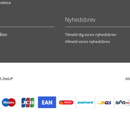
endelse
Nyhedsbrev
tter
Tilmeld dig vores nyhedsbrev
Afmeld vores nyhedsbrev
26 ZenUP
All