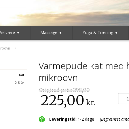
 Velvære ▼
Massage ▼
Yoga & Træning ▼
kroovn
Varmepude kat med hø
mikroovn
Kat
0-3 år
Original pris:
298,00
225,00
kr.
Leveringstid:
1-2 dage
(Begrænset antal