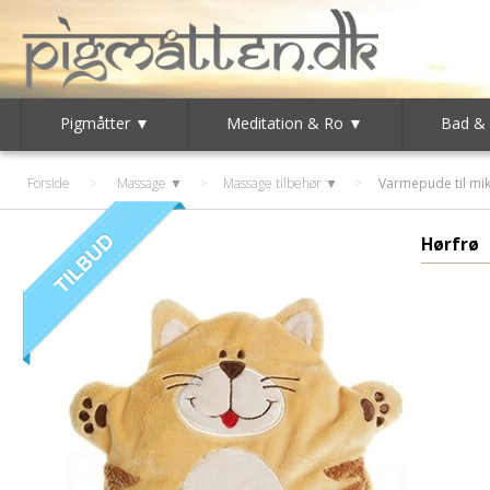
Pigmåtter ▼
Meditation & Ro ▼
Bad &
Forside
>
Massage ▼
>
Massage tilbehør ▼
>
Varmepude til mi
Hørfrø