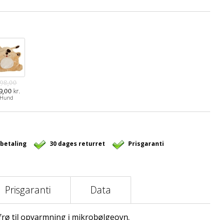
98,00
kr.
9,00
Hund
 betaling
30 dages returret
Prisgaranti
Prisgaranti
Data
rø til opvarmning i mikrobølgeovn.