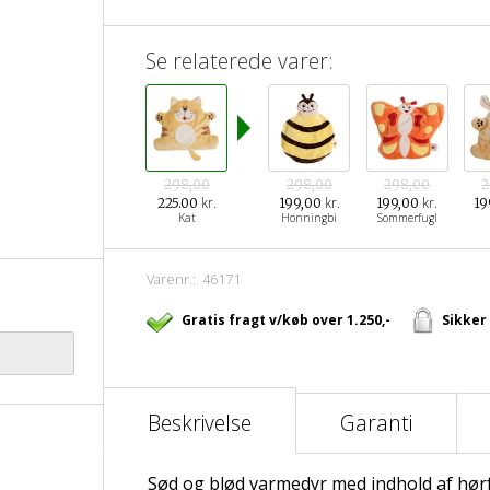
Se relaterede varer:
298,00
298,00
298,00
2
kr.
kr.
kr.
225.00
199,00
199,00
19
Kat
Honningbi
Sommerfugl
Varenr.:
46171
Gratis fragt v/køb over 1.250,-
Sikker
Beskrivelse
Garanti
Sød og blød varmedyr med indhold af hørf