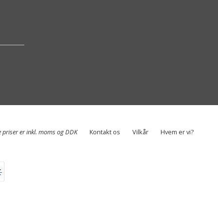
e priser er inkl. moms og DDK
Kontakt os
Vilkår
Hvem er vi?