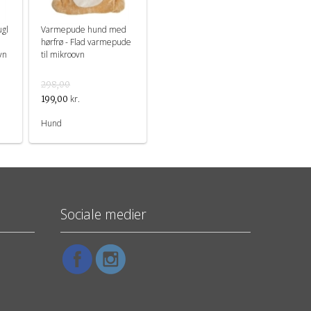
gl
Varmepude hund med
hørfrø - Flad varmepude
vn
til mikroovn
298,00
kr.
199,00
Hund
Sociale medier