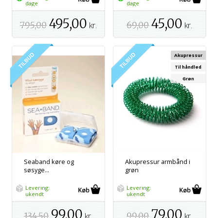
dage
dage
495,00
45,00
795,00
kr.
69,00
kr.
Akupressur
Til håndled
Grøn
Seaband køre og
Akupressur armbånd i
søsyge...
grøn
Levering:
Levering:
ukendt
ukendt
99,00
79,00
134,50
kr.
99,00
kr.