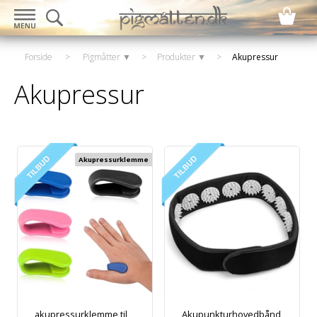
Forside
>
Pigmåtter ▼
>
Produkter ▼
>
Akupressur
Akupressur
Akupressurklemme
akupressurklemme til
Akupunkturhovedbånd