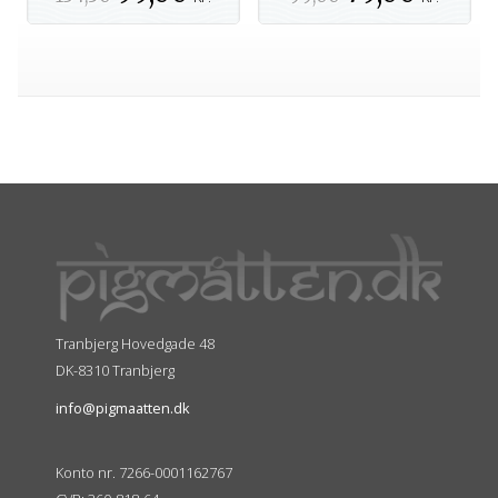
Tranbjerg Hovedgade 48
DK-8310 Tranbjerg
info@pigmaatten.dk
Konto nr. 7266-0001162767