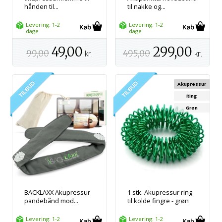
hånden til...
til nakke og...
Levering: 1-2
Levering: 1-2
dage
dage
49,00
299,00
99,00
kr.
495,00
kr.
Akupressur
Ring
Grøn
BACKLAXX Akupressur
1 stk. Akupressur ring
pandebånd mod...
til kolde fingre - grøn
Levering: 1-2
Levering: 1-2