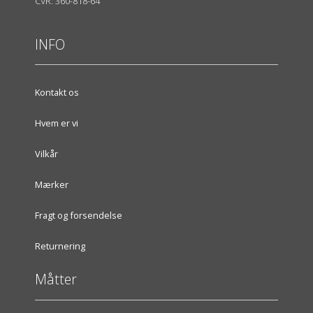
CVR: 360-818-64
INFO
Kontakt os
Hvem er vi
Vilkår
Mærker
Fragt og forsendelse
Returnering
Måtter