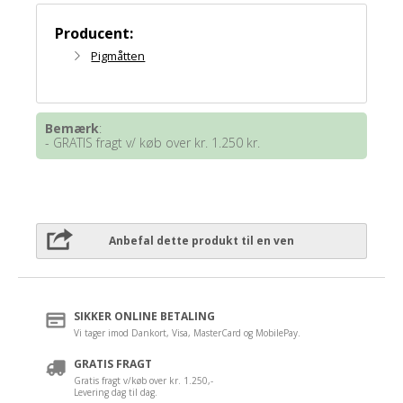
Producent:
Pigmåtten
Bemærk
:
- GRATIS fragt v/ køb over kr. 1.250 kr.
Anbefal dette produkt til en ven
SIKKER ONLINE BETALING
Vi tager imod Dankort, Visa, MasterCard og MobilePay.
GRATIS FRAGT
Gratis fragt v/køb over kr. 1.250,-
Levering dag til dag.