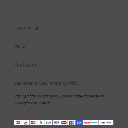
Hvem er vi?
Vilkår
Kontakt os
Alle priser er inkl. moms og DDK
Bag Pigmåtten.dk står ZenUP, som er 100% danskejet - ©
Copyright 2026 ZenUP