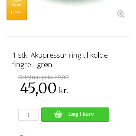
Spar
(35%)
1 stk. Akupressur ring til kolde
fingre - grøn
Original pris:
69,00
45,00
kr.