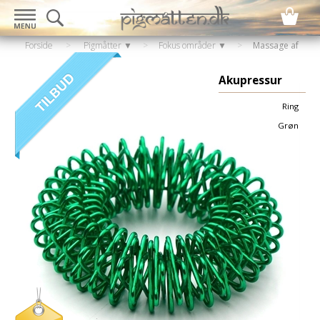
Forside
>
Pigmåtter ▼
>
Fokus områder ▼
>
Massage af
Fingerne
Akupressur
Ring
Grøn