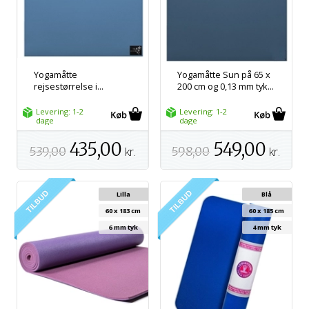
Yogamåtte
Yogamåtte Sun på 65 x
rejsestørrelse i...
200 cm og 0,13 mm tyk...
Levering: 1-2
Levering: 1-2
dage
dage
435,00
549,00
539,00
kr.
598,00
kr.
Lilla
Blå
60 x 183 cm
60 x 185 cm
6 mm tyk
4 mm tyk