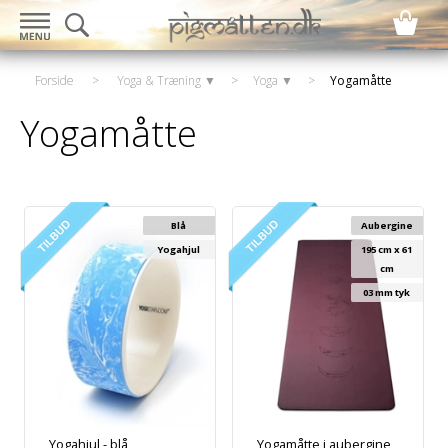
Forside
>
Yoga & Træning ▼
>
Yoga ▼
>
Yogamåtte
Yogamåtte
Blå
Aubergine
Yogahjul
195 cm x 61
cm
03 mm tyk
Yogahjul - blå
Yogamåtte i aubergine