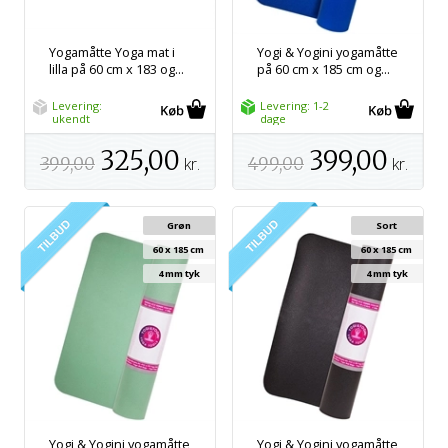
Yogamåtte Yoga mat i
Yogi & Yogini yogamåtte
lilla på 60 cm x 183 og...
på 60 cm x 185 cm og...
Levering:
Levering: 1-2
ukendt
dage
325,00
399,00
399,00
kr.
499,00
kr.
Grøn
Sort
60 x 185 cm
60 x 185 cm
4 mm tyk
4 mm tyk
Yogi & Yogini yogamåtte
Yogi & Yogini yogamåtte