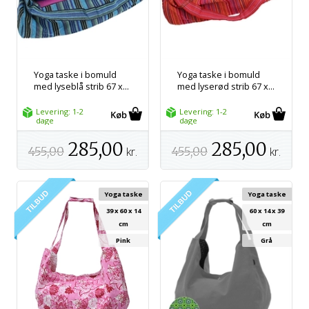
Yoga taske i bomuld
Yoga taske i bomuld
med lyseblå strib 67 x...
med lyserød strib 67 x...
Levering: 1-2
Levering: 1-2
dage
dage
285,00
285,00
455,00
kr.
455,00
kr.
Yoga taske
Yoga taske
39 x 60 x 14
60 x 14 x 39
cm
cm
Pink
Grå