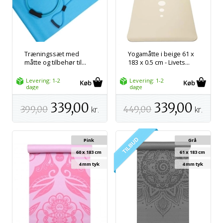
Træningssæt med
Yogamåtte i beige 61 x
måtte og tilbehør til...
183 x 0.5 cm - Livets...
Levering: 1-2
Levering: 1-2
dage
dage
339,00
339,00
399,00
kr.
449,00
kr.
Pink
Grå
60 x 183 cm
61 x 183 cm
4 mm tyk
4 mm tyk