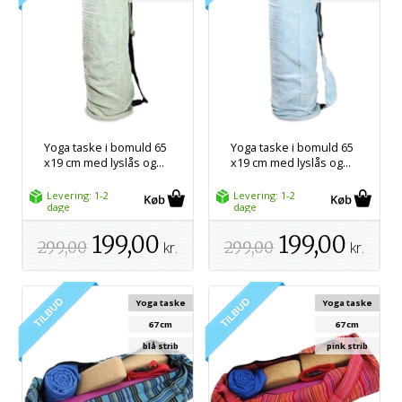
Yoga taske i bomuld 65
Yoga taske i bomuld 65
x19 cm med lyslås og...
x19 cm med lyslås og...
Levering: 1-2
Levering: 1-2
dage
dage
199,00
199,00
299,00
kr.
299,00
kr.
Yoga taske
Yoga taske
67 cm
67 cm
blå strib
pink strib