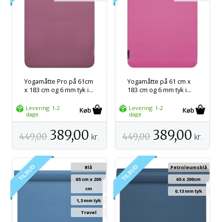
Yogamåtte Pro på 61cm
Yogamåtte på 61 cm x
x 183 cm og 6 mm tyk i...
183 cm og 6 mm tyk i...
Levering: 1-2
Levering: 1-2
dage
dage
389,00
389,00
449,00
kr.
449,00
kr.
Blå
Petroleumsblå
65 cm x 200
65 x 200cm
cm
0,13 mm tyk
1,3 mm tyk
Travel