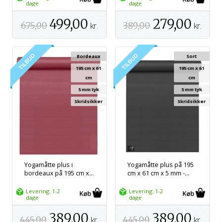
dage
dage
499,00
279,00
675,00
kr.
389,00
kr.
Bordeaux
Sort
195 cm x 61
195 cm x 61
cm
cm
5 mm tyk
5 mm tyk
Skridsikker
Skridsikker
Yogamåtte plus i
Yogamåtte plus på 195
bordeaux på 195 cm x...
cm x 61 cm x 5 mm -...
Levering: 1-2
Levering: 1-2
dage
dage
389,00
389,00
445,00
kr.
445,00
kr.