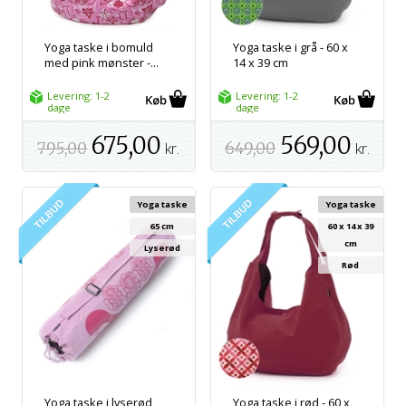
Yoga taske i bomuld
Yoga taske i grå - 60 x
med pink mønster -...
14 x 39 cm
Levering: 1-2
Levering: 1-2
dage
dage
675,00
569,00
795,00
kr.
649,00
kr.
Yoga taske
Yoga taske
65 cm
60 x 14 x 39
cm
Lyserød
Rød
Yoga taske i lyserød
Yoga taske i rød - 60 x