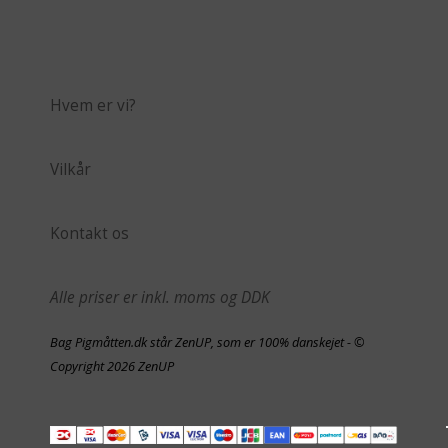
Hvem er vi?
Vilkår
Kontakt os
Alle priser er inkl. moms og DDK
Bag Pigmåtten.dk står ZenUP, som er 100% danskejet - ©
Copyright 2026 ZenUP