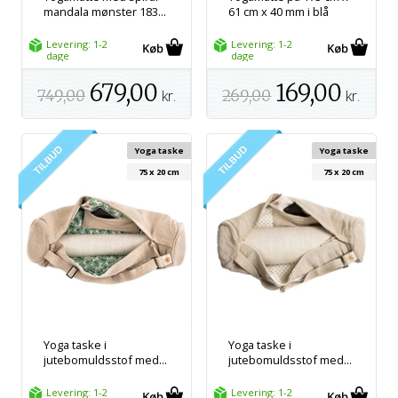
mandala mønster 183...
61 cm x 40 mm i blå
Levering: 1-2
Levering: 1-2
dage
dage
679,00
169,00
749,00
kr.
269,00
kr.
Yoga taske
Yoga taske
75 x 20 cm
75 x 20 cm
Yoga taske i
Yoga taske i
jutebomuldsstof med...
jutebomuldsstof med...
Levering: 1-2
Levering: 1-2