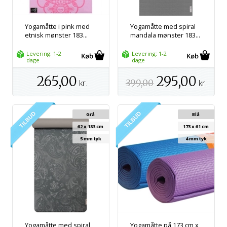
Yogamåtte i pink med
Yogamåtte med spiral
etnisk mønster 183...
mandala mønster 183...
Levering: 1-2
Levering: 1-2
dage
dage
265,00
295,00
kr.
399,00
kr.
Grå
Blå
62 x 183 cm
173 x 61 cm
5 mm tyk
4 mm tyk
Yogamåtte med spiral
Yogamåtte på 173 cm x