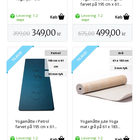
farvet på 195 cm x 61...
Levering: 1-2
Levering: 1-2
dage
dage
349,00
499,00
399,00
kr.
675,00
kr.
Petrol
Grå
195 cm x 61
61 x 183 cm
cm
5 mm tyk
03 mm tyk
Yogamåtte i Petrol
Yogamåtte jute Yoga
farvet på 195 cm x 61...
mat i grå på 61 x 183...
Levering: 1-2
Levering: 1-2