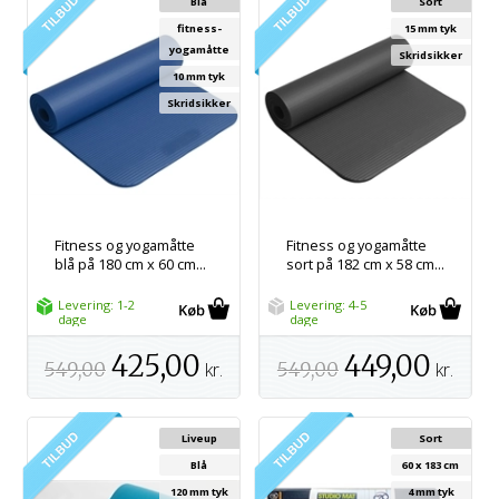
Blå
Sort
fitness-
15 mm tyk
yogamåtte
Skridsikker
10 mm tyk
Skridsikker
Fitness og yogamåtte
Fitness og yogamåtte
blå på 180 cm x 60 cm...
sort på 182 cm x 58 cm...
Levering: 1-2
Levering: 4-5
dage
dage
425,00
449,00
549,00
kr.
549,00
kr.
Liveup
Sort
Blå
60 x 183 cm
120 mm tyk
4 mm tyk