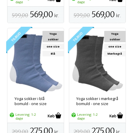
dage
dage
569,00
569,00
599,00
kr.
599,00
kr.
Yoga
Yoga
sokker
sokker
one size
one size
Blå
Mørkegrå
Yoga sokker i blå
Yoga sokker i mørkegrå
bomuld - one size
bomuld - one size
Levering: 1-2
Levering: 1-2
dage
dage
275,00
275,00
299,00
kr.
299,00
kr.