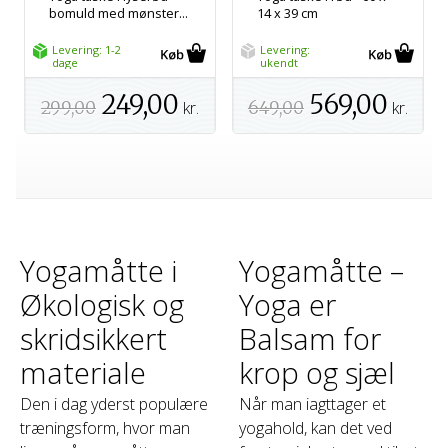
bomuld med mønster...
14 x 39 cm
Levering: 1-2
Levering:
dage
ukendt
249,00
569,00
299,00
kr.
649,00
kr.
Yogamåtte i
Yogamåtte –
Økologisk og
Yoga er
skridsikkert
Balsam for
materiale
krop og sjæl
Den i dag yderst populære
Når man iagttager et
træningsform, hvor man
yogahold, kan det ved