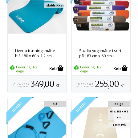
Skridsikker
Liveup træningsmåtte
Studio yogamåtte i sort
blå 180 x 60 x 1,2 cm -...
på 183 cm x 60 cm +...
Levering: 1-2
Levering: 1-2
dage
dage
349,00
255,00
475,00
kr.
299,00
kr.
Blå
Beige
61 x 183 x 0.5
cm
5 mm tyk