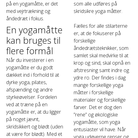
på en yogamåtte, er det
som alle udføres på
med vejrtrækning og
skridsikre yoga måtter.
åndedræt i fokus.
Fælles for alle stilarterne
En yogamåtte
er, at de fokuserer på
kan bruges til
forskellige
flere formål
åndedrætsteknikker, som
samlet skal medvirke til at
Når du investerer i en
krop og sind, skal opnå en
yogamåtte er du godt
afstresning samt indre og
dækket ind i forhold til at
ydre ro. Der findes i dag
dyrke yoga, pilates,
mange forskellige yoga
afspænding og andre
måtter i forskellige
styrkeøvelser. Fordelen
materialer og forskellige
ved at træne på en
farver. Det er dog den
yogamåtte er, at du ligger
”rene” og økologiske
på noget jævnt,
yogamåtte, som yoga
skridsikkert og blødt (uden
entusiaster vil have. Når
at være for blødt). Med et
yoga udøverne renser og