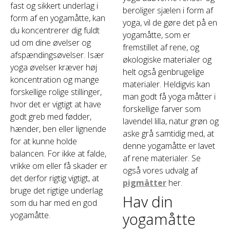
fast og sikkert underlag i
beroliger sjælen i form af
form af en yogamåtte, kan
yoga, vil de gøre det på en
du koncentrerer dig fuldt
yogamåtte, som er
ud om dine øvelser og
fremstillet af rene, og
afspændingsøvelser. Især
økologiske materialer og
yoga øvelser kræver høj
helt også genbrugelige
koncentration og mange
materialer. Heldigvis kan
forskellige rolige stillinger,
man godt få yoga måtter i
hvor det er vigtigt at have
forskellige farver som
godt greb med fødder,
lavendel lilla, natur grøn og
hænder, ben eller lignende
aske grå samtidig med, at
for at kunne holde
denne yogamåtte er lavet
balancen. For ikke at falde,
af rene materialer. Se
vrikke om eller få skader er
også vores udvalg af
det derfor rigtig vigtigt, at
pigmåtter
her.
bruge det rigtige underlag
Hav din
som du har med en god
yogamåtte
yogamåtte.