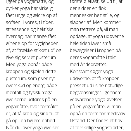
ligger på yogamåtte, og
første øjekast, se ud til, at
dyrker yoga har virkelig
der sidder en flok
fået unge og ældre op af
mennesker helt stille, og
sofaen. I vores, til tider,
slapper af. Men kommer
stressende og hektiske
man tættere på, vil man
hverdag, har mange fået
opdage, at yoga udøverne
øjnene op for vigtigheden
hele tiden laver små
af, at ”trække stikket ud” og
bevægelser i kroppen på
give sig selv et pusterum.
deres yogamåtte i takt
Med yoga opnår både
med åndedrættet.
kroppen og sjælen dette
Konstant søger yoga
pusterum, som giver nyt
udøverne, at få kroppen
overskud og energi både
presset ud i sine naturlige
mentalt og fysisk. Yoga
begrænsninger. Igennem
øvelserne udføres på en
vedvarende yoga øvelser
yogamåtte, hvor formålet
på en yogamåtte, vil man
er, at få krop og sind til, at
opnå en form for meditativ
gå op i en højere enhed.
tilstand. Der findes et hav
Når du laver yoga øvelser
af forskellige yogastilarter,