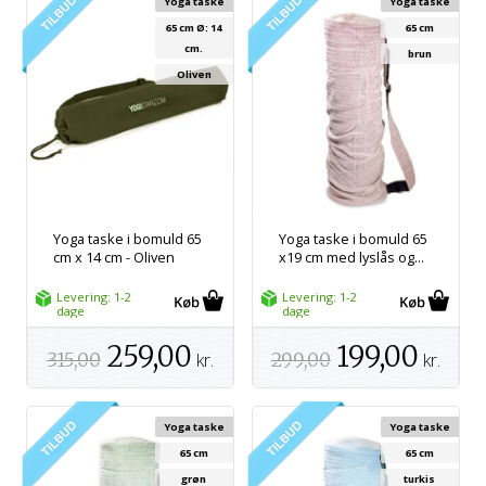
Yoga taske
Yoga taske
65 cm Ø: 14
65 cm
cm.
brun
Oliven
Yoga taske i bomuld 65
Yoga taske i bomuld 65
cm x 14 cm - Oliven
x19 cm med lyslås og...
Levering: 1-2
Levering: 1-2
dage
dage
259,00
199,00
315,00
kr.
299,00
kr.
Yoga taske
Yoga taske
65 cm
65 cm
grøn
turkis