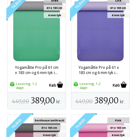
Grøn
Lilla
61 x 183 cm
61 x 183 cm
6 mm tyk
6 mm tyk
Yogamåtte Pro på 61 cm
Yogamåtte Pro på 61 x
x 183 cm og 6 mm tyk i...
183 cm og 6 mm tyk i...
Levering: 1-2
Levering: 1-2
dage
dage
389,00
389,00
449,00
kr.
449,00
kr.
bordeaux/anthracit
Pink
61 x 183 cm
61 x 183 cm
6 mm tyk
6 mm tyk