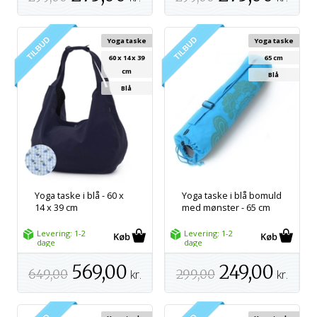
Yoga taske
Yoga taske
60 x 14 x 39
65 cm
cm
Blå
Blå
Yoga taske i blå - 60 x
Yoga taske i blå bomuld
14 x 39 cm
med mønster - 65 cm
Levering: 1-2
Levering: 1-2
dage
dage
569,00
249,00
649,00
kr.
299,00
kr.