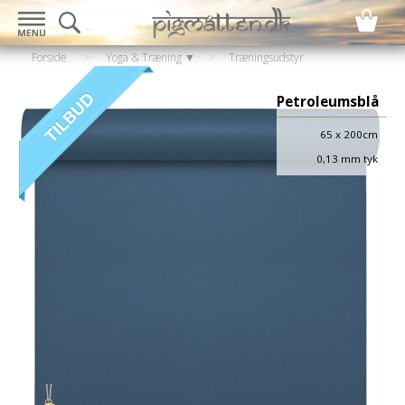
Forside
>
Yoga & Træning ▼
>
Træningsudstyr
▼
>
Træningsmåtte
Petroleumsblå
65 x 200cm
0,13 mm tyk