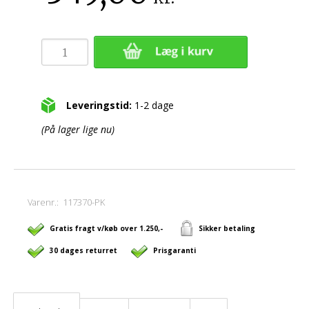
Leveringstid:
1-2 dage
(På lager lige nu)
Varenr.:
117370-PK
Gratis fragt v/køb over 1.250,-
Sikker betaling
30 dages returret
Prisgaranti