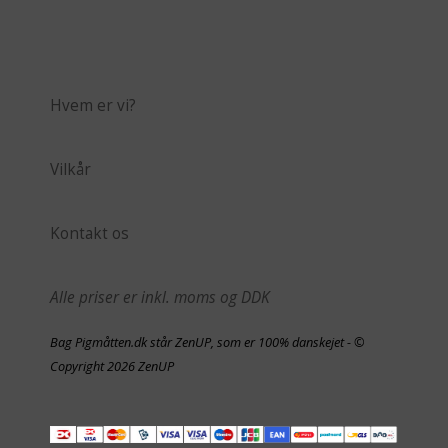
Hvem er vi?
Vilkår
Kontakt os
Alle priser er inkl. moms og DDK
Bag Pigmåtten.dk står ZenUP, som er 100% danskejet - ©
Copyright 2026 ZenUP