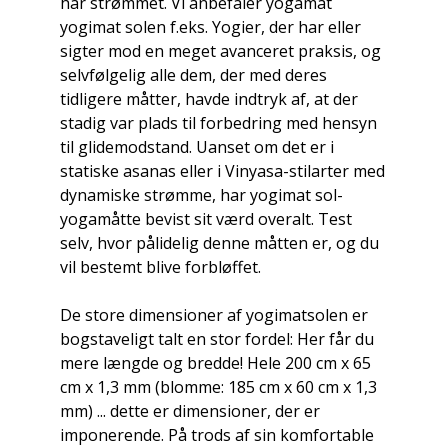
har strømmet. Vi anbefaler yogamat
yogimat solen f.eks. Yogier, der har eller
sigter mod en meget avanceret praksis, og
selvfølgelig alle dem, der med deres
tidligere måtter, havde indtryk af, at der
stadig var plads til forbedring med hensyn
til glidemodstand. Uanset om det er i
statiske asanas eller i Vinyasa-stilarter med
dynamiske strømme, har yogimat sol-
yogamåtte bevist sit værd overalt. Test
selv, hvor pålidelig denne måtten er, og du
vil bestemt blive forbløffet.
De store dimensioner af yogimatsolen er
bogstaveligt talt en stor fordel: Her får du
mere længde og bredde! Hele 200 cm x 65
cm x 1,3 mm (blomme: 185 cm x 60 cm x 1,3
mm) ... dette er dimensioner, der er
imponerende. På trods af sin komfortable