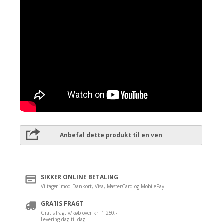
Anbefal dette produkt til en ven
SIKKER ONLINE BETALING
Vi tager imod Dankort, Visa, MasterCard og MobilePay.
GRATIS FRAGT
Gratis fragt v/køb over kr. 1.250,-
Levering dag til dag.