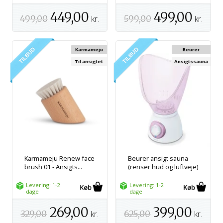
449,00
499,00
499,00
kr.
599,00
kr.
Karmameju
Beurer
Til ansigtet
Ansigtssauna
Karmameju Renew face
Beurer ansigt sauna
brush 01 - Ansigts...
(renser hud og luftveje)
Levering: 1-2
Levering: 1-2
dage
dage
269,00
399,00
329,00
kr.
625,00
kr.