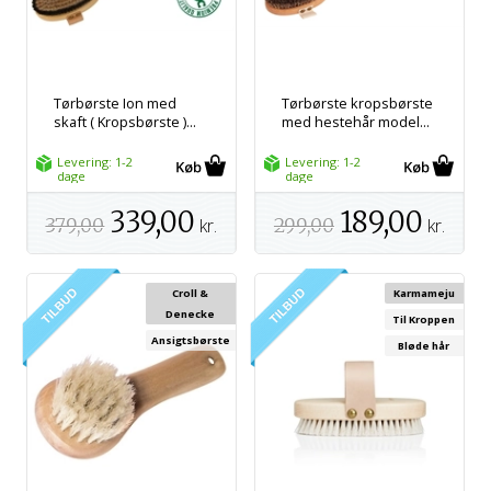
Tørbørste Ion med
Tørbørste kropsbørste
skaft ( Kropsbørste )...
med hestehår model...
Levering: 1-2
Levering: 1-2
dage
dage
339,00
189,00
379,00
kr.
299,00
kr.
Croll &
Karmameju
Denecke
Til Kroppen
Ansigtsbørste
Bløde hår