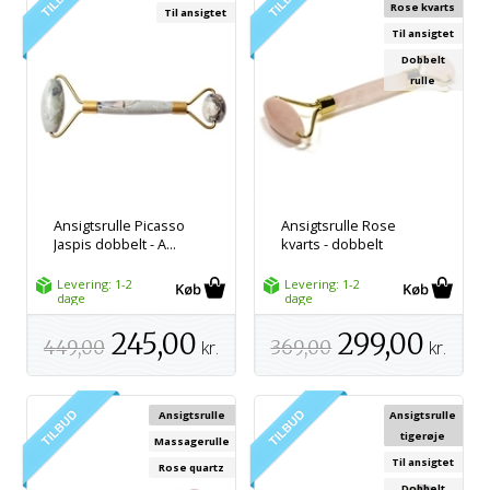
Rose kvarts
Til ansigtet
Til ansigtet
Dobbelt
rulle
Ansigtsrulle Picasso
Ansigtsrulle Rose
Jaspis dobbelt - A...
kvarts - dobbelt
Levering: 1-2
Levering: 1-2
dage
dage
245,00
299,00
449,00
kr.
369,00
kr.
Ansigtsrulle
Ansigtsrulle
tigerøje
Massagerulle
Til ansigtet
Rose quartz
Dobbelt