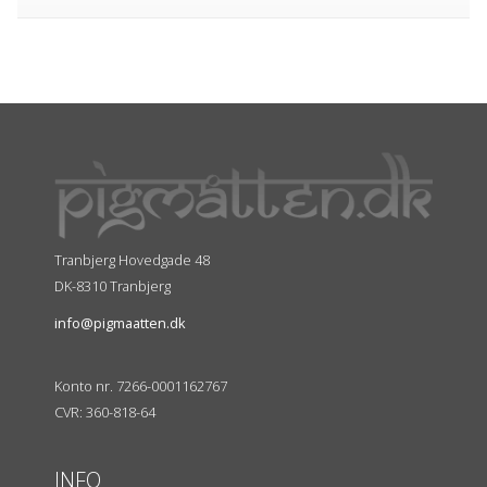
Tranbjerg Hovedgade 48
DK-8310 Tranbjerg
info@pigmaatten.dk
Konto nr. 7266-0001162767
CVR: 360-818-64
INFO