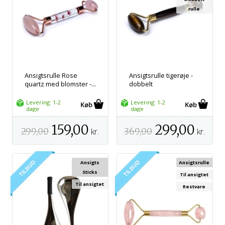
rulle
Ansigtsrulle Rose
Ansigtsrulle tigerøje -
quartz med blomster -...
dobbelt
Levering: 1-2
Levering: 1-2
dage
dage
159,00
299,00
299,00
kr.
369,00
kr.
Ansigts
Ansigtsrulle
Sticks
Til ansigtet
Til ansigtet
Restvare