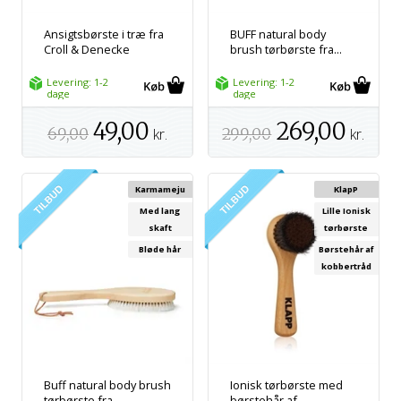
Ansigtsbørste i træ fra
BUFF natural body
Croll & Denecke
brush tørbørste fra...
Levering: 1-2
Levering: 1-2
dage
dage
49,00
269,00
69,00
kr.
299,00
kr.
Karmameju
KlapP
Med lang
Lille Ionisk
skaft
tørbørste
Bløde hår
Børstehår af
kobbertråd
Buff natural body brush
Ionisk tørbørste med
tørbørste fra...
børstehår af...