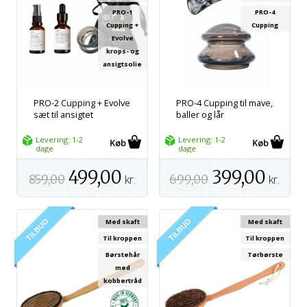
PRO-1
PRO-4
Cupping +
Cupping
Evolve
krops- og
ansigtsolie
PRO-2 Cupping + Evolve
PRO-4 Cupping til mave,
sæt til ansigtet
baller og lår
Levering: 1-2
Levering: 1-2
dage
dage
499,00
399,00
859,00
kr.
699,00
kr.
Med skaft
Med skaft
Til kroppen
Til kroppen
Børstehår
Tørbørste
med
kobbertråd