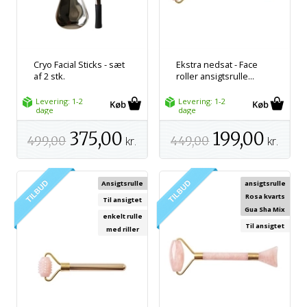
Cryo Facial Sticks - sæt
Ekstra nedsat - Face
af 2 stk.
roller ansigtsrulle...
Levering: 1-2
Levering: 1-2
dage
dage
375,00
199,00
499,00
kr.
449,00
kr.
Ansigtsrulle
ansigtsrulle
Rosa kvarts
Til ansigtet
Gua Sha Mix
enkelt rulle
Til ansigtet
med riller