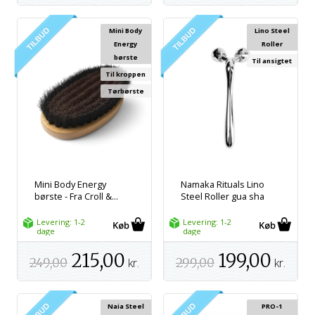
Mini Body
Lino Steel
Energy
Roller
børste
Til ansigtet
Til kroppen
Tørbørste
Mini Body Energy
Namaka Rituals Lino
børste - Fra Croll &...
Steel Roller gua sha
Levering: 1-2
Levering: 1-2
dage
dage
215,00
199,00
249,00
kr.
299,00
kr.
Naia Steel
PRO-1