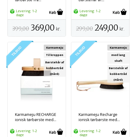
Levering: 1-2
Levering: 1-2
dage
dage
369,00
249,00
399,00
kr.
299,00
kr.
Karmameju
Karmameju
Til kroppen
med lang
skaft
Børstehår af
kobbertråd
Børstehår af
(Hård)
kobbertråd
(Hård)
Karmameju RECHARGE
Karmameju Recharge
ionisk tørbørste med...
ionisk tørbørste med...
Levering: 1-2
Levering: 1-2
dage
dage