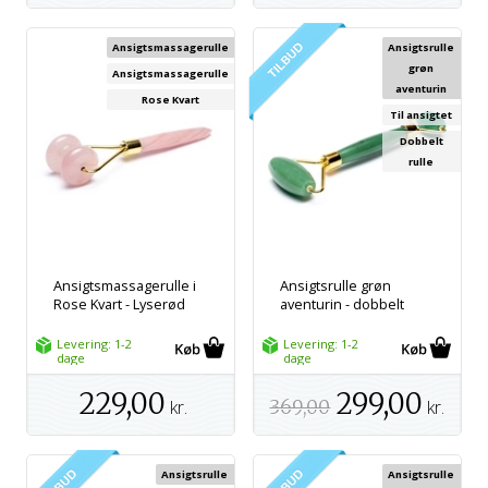
Ansigtsmassagerulle
Ansigtsrulle
grøn
Ansigtsmassagerulle
aventurin
Rose Kvart
Til ansigtet
Dobbelt
rulle
Ansigtsmassagerulle i
Ansigtsrulle grøn
Rose Kvart - Lyserød
aventurin - dobbelt
Levering: 1-2
Levering: 1-2
dage
dage
229,00
299,00
kr.
369,00
kr.
Ansigtsrulle
Ansigtsrulle