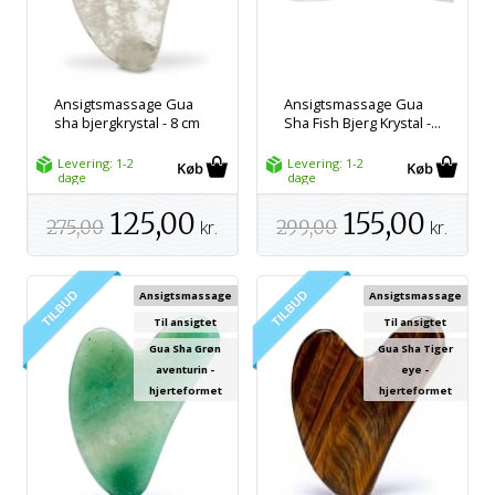
Ansigtsmassage Gua
Ansigtsmassage Gua
sha bjergkrystal - 8 cm
Sha Fish Bjerg Krystal -...
Levering: 1-2
Levering: 1-2
dage
dage
125,00
155,00
275,00
kr.
299,00
kr.
Ansigtsmassage
Ansigtsmassage
Til ansigtet
Til ansigtet
Gua Sha Grøn
Gua Sha Tiger
aventurin -
eye -
hjerteformet
hjerteformet