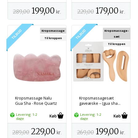
199,00
179,00
289,00
kr.
229,00
kr.
Kropsmassage
Kropsmassage-
sæt
Til kroppen
Til kroppen
Kropsmassage Nalu
Kropsmassagesæt
Gua Sha - Rose Quartz
gaveæske – (gua sha...
Levering: 1-2
Levering: 1-2
dage
dage
229,00
199,00
289,00
kr.
269,00
kr.