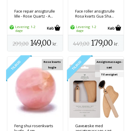
Face repair ansigtsrulle
Face roller ansigtsrulle
lille - Rose Quartz - A...
Rosa kvarts Gua Sha...
Levering: 1-2
Levering: 1-2
dage
dage
149,00
179,00
299,00
kr.
449,00
kr.
Rose kvarts
Ansigtsmassage-
kugle
sæt
Til ansigtet
Feng shui rosenkvarts
Gaveæske med
kugle - 4 cm
ansigtsmassage-sæt –...