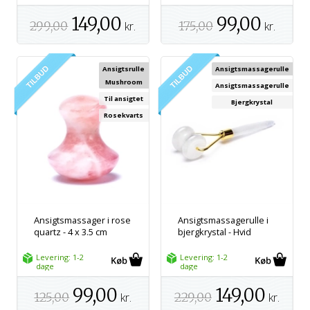
149,00
99,00
299,00
kr.
175,00
kr.
Ansigtsrulle
Ansigtsmassagerulle
Mushroom
Ansigtsmassagerulle
Til ansigtet
Bjergkrystal
Rosekvarts
Ansigtsmassager i rose
Ansigtsmassagerulle i
quartz - 4 x 3.5 cm
bjergkrystal - Hvid
Levering: 1-2
Levering: 1-2
dage
dage
99,00
149,00
125,00
kr.
229,00
kr.