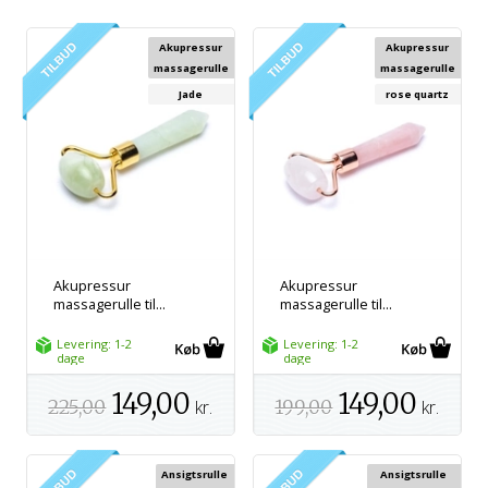
Akupressur
Akupressur
massagerulle
massagerulle
Jade
rose quartz
Akupressur
Akupressur
massagerulle til...
massagerulle til...
Levering: 1-2
Levering: 1-2
dage
dage
149,00
149,00
225,00
kr.
199,00
kr.
Ansigtsrulle
Ansigtsrulle