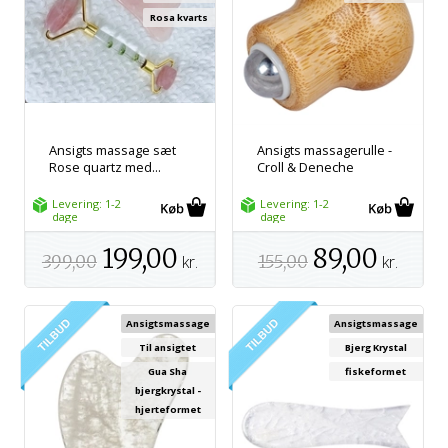
Rosa kvarts
Ansigts massage sæt
Ansigts massagerulle -
Rose quartz med...
Croll & Deneche
Levering: 1-2
Levering: 1-2
dage
dage
199,00
89,00
399,00
kr.
155,00
kr.
Ansigtsmassage
Ansigtsmassage
Til ansigtet
Bjerg Krystal
Gua Sha
fiskeformet
bjergkrystal -
hjerteformet