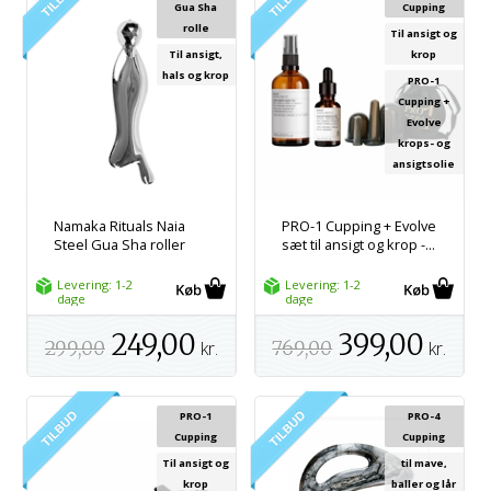
Gua Sha
Cupping
rolle
Til ansigt og
Til ansigt,
krop
hals og krop
PRO-1
Cupping +
Evolve
krops- og
ansigtsolie
Namaka Rituals Naia
PRO-1 Cupping + Evolve
Steel Gua Sha roller
sæt til ansigt og krop -...
Levering: 1-2
Levering: 1-2
dage
dage
249,00
399,00
299,00
kr.
769,00
kr.
PRO-1
PRO-4
Cupping
Cupping
Til ansigt og
til mave,
krop
baller og lår