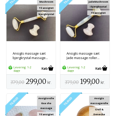
Mushroom
JadeMushroom
i bjergkrystal
Til ansigtet
Til ansigtet
bjergkrystal
Ansigts massage sæt
Ansigts massage sæt
bjergkrystal massage...
Jade massage roller...
Levering: 1-2
Levering: 1-2
dage
dage
299,00
199,00
379,00
kr.
379,00
kr.
Ansigtsrulle
Ansigts
Gua sha
massagerulle
massage
Croll &
Til ansigtet
Deneche