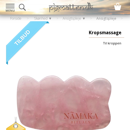
Forside
>
Skønhed ▼
>
Ansigtspleje ▼
>
Ansigtspleje
Kropsmassage
Til kroppen