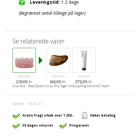
Leveringstid:
1-2 dage
(Begrænset antal tilbage på lager)
Se relaterede varer:
289,00
299,00
349,00
kr.
kr.
kr.
229.00
149,00
279,00
Gua Sha - Rose Quartz
Gua Sha Tiger Iron Jaspis
Sculpting Cellulite Cream
Varenr.:
NGS-31
Gratis fragt v/køb over 1.250,-
Sikker betaling
30 dages returret
Prisgaranti