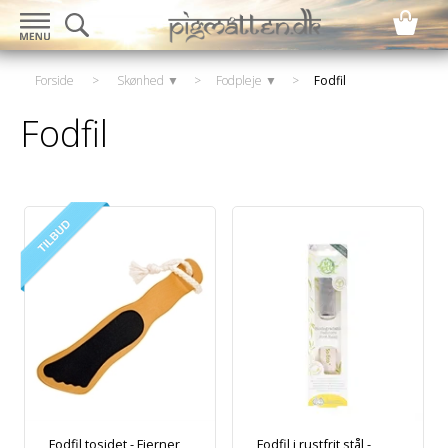
Forside
>
Skønhed ▼
>
Fodpleje ▼
>
Fodfil
Fodfil
Fodfil tosidet - Fjerner
Fodfil i rustfrit stål -