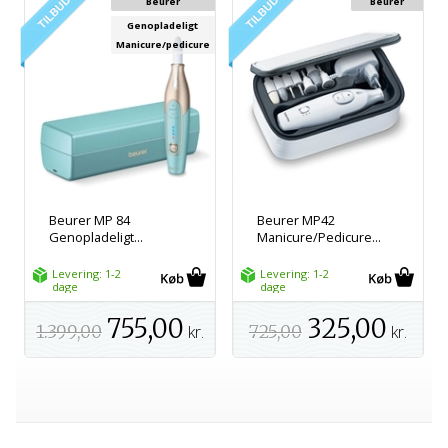
Beurer
Beurer
Genopladeligt
Manicure/pedicure
Beurer MP 84
Beurer MP42
Genopladeligt...
Manicure/Pedicure...
Levering: 1-2
Levering: 1-2
dage
dage
755,00
325,00
1.399,00
kr.
725,00
kr.