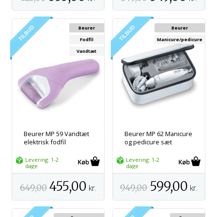
Beurer
Beurer
Fodfil
Manicure/pedicure
Vandtæt
Beurer MP 59 Vandtæt
Beurer MP 62 Manicure
elektrisk fodfil
og pedicure sæt
Levering: 1-2
Levering: 1-2
dage
dage
455,00
599,00
649,00
kr.
949,00
kr.