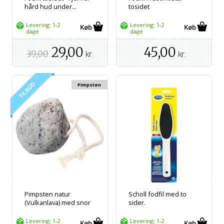
hård hud under...
tosidet
Levering: 1-2
Levering: 1-2
dage
dage
29,00
45,00
39,00
kr.
kr.
Pimpsten
Pimpsten natur
Scholl fodfil med to
(Vulkanlava) med snor
sider.
Levering: 1-2
Levering: 1-2