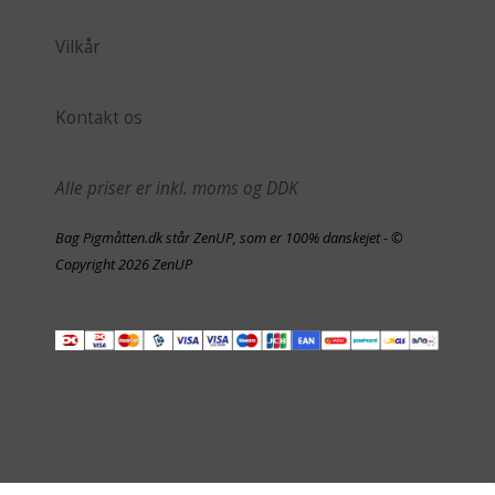
Vilkår
Kontakt os
Alle priser er inkl. moms og DDK
Bag Pigmåtten.dk står ZenUP, som er 100% danskejet - ©
Copyright 2026 ZenUP