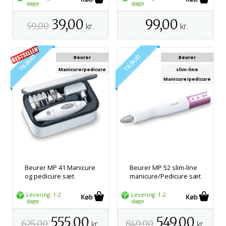
dage
dage
39,00
99,00
59,00
kr.
kr.
Beurer
Beurer
Manicure/pedicure
slim-line
Manicure/pedicure
Beurer MP 41 Manicure
Beurer MP 52 slim-line
og pedicure sæt
manicure/Pedicure sæt
Levering: 1-2
Levering: 1-2
dage
dage
555,00
549,00
625,00
kr.
849,00
kr.