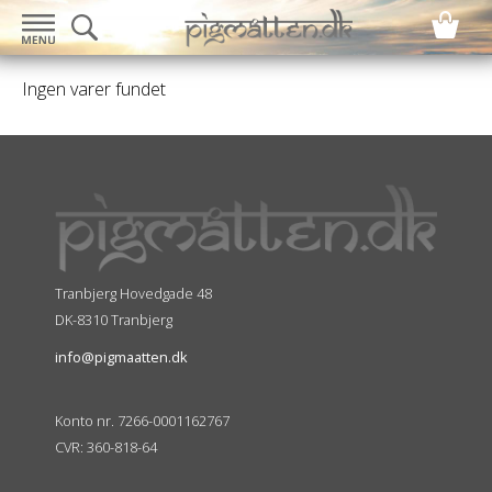
Ingen varer fundet
Tranbjerg Hovedgade 48
DK-8310 Tranbjerg
info@pigmaatten.dk
Konto nr. 7266-0001162767
CVR: 360-818-64