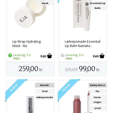
mask
Essential Lip
Balm
Lip Wrap Hydrating
Læbepomade Essential
Mask - Ilia
Lip Balm Namaka...
Levering: 1-2
Levering: 3-5
dage
dage
259,00
99,00
kr.
125,00
kr.
Meraki
Balmy Gloss
15 ml
Ilia
læbepomade
Farve:
Linger
4,3 ml