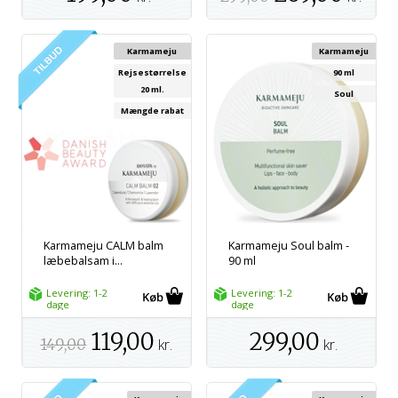
Karmameju
Karmameju
Rejsestørrelse
90 ml
20 ml.
Soul
Mængde rabat
Karmameju CALM balm
Karmameju Soul balm -
læbebalsam i...
90 ml
Levering: 1-2
Levering: 1-2
dage
dage
119,00
299,00
149,00
kr.
kr.