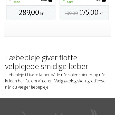
dage
dage
289,00
175,00
kr.
189,00
kr.
Læbepleje giver flotte
velplejede smidige læber
Læbepleje til tørre læber både når solen skinner og når
kulden har fat om vinteren. Vælg økologiske ingredienser
når du vælger læbepleje.