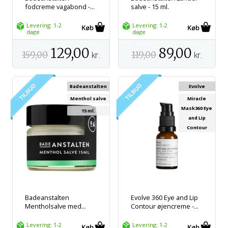
fodcreme vagabond -...
salve - 15 ml.
Levering: 1-2
Levering: 1-2
dage
dage
129,00
89,00
159,00
kr.
119,00
kr.
Badeanstalten
Evolve
Menthol salve
Miracle
Mask360 Eye
15 ml.
and Lip
Contour
Badeanstalten
Evolve 360 Eye and Lip
Mentholsalve med...
Contour øjencreme -...
Levering: 1-2
Levering: 1-2