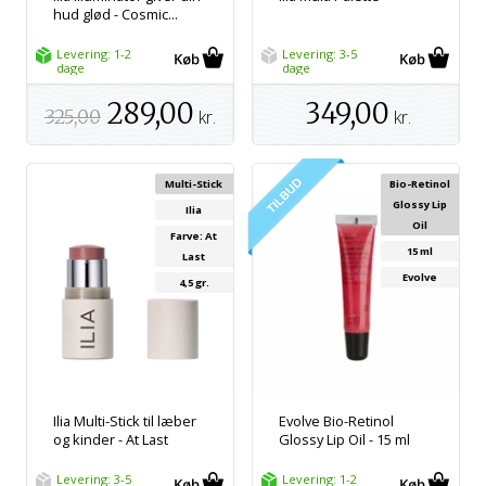
hud glød - Cosmic...
Levering: 1-2
Levering: 3-5
dage
dage
289,00
349,00
325,00
kr.
kr.
Multi-Stick
Bio-Retinol
Glossy Lip
Ilia
Oil
Farve: At
15 ml
Last
Evolve
4,5 gr.
Ilia Multi-Stick til læber
Evolve Bio-Retinol
og kinder - At Last
Glossy Lip Oil - 15 ml
Levering: 3-5
Levering: 1-2