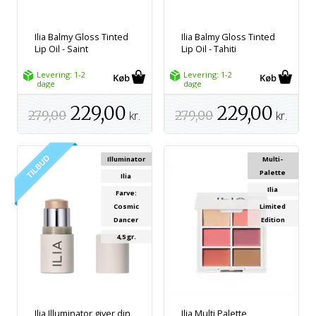
Ilia Balmy Gloss Tinted
Ilia Balmy Gloss Tinted
Lip Oil - Saint
Lip Oil - Tahiti
Levering: 1-2
Levering: 1-2
dage
dage
229,00
229,00
279,00
kr.
279,00
kr.
Illuminator
Multi-
Palette
Ilia
Ilia
Farve:
Cosmic
Limited
Dancer
Edition
4,5 gr.
Ilia Illuminator giver din
Ilia Multi Palette