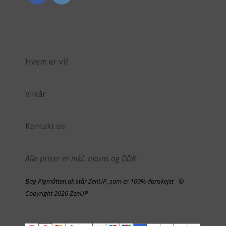
Hvem er vi?
Vilkår
Kontakt os
Alle priser er inkl. moms og DDK
Bag Pigmåtten.dk står ZenUP, som er 100% danskejet - ©
Copyright 2026 ZenUP