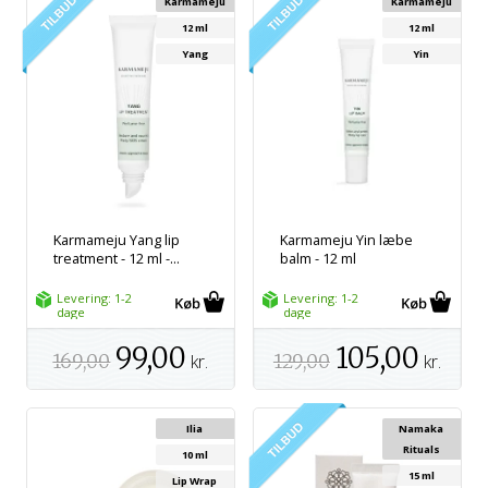
Karmameju
Karmameju
12 ml
12 ml
Yang
Yin
Karmameju Yang lip
Karmameju Yin læbe
treatment - 12 ml -...
balm - 12 ml
Levering: 1-2
Levering: 1-2
dage
dage
99,00
105,00
169,00
kr.
129,00
kr.
Ilia
Namaka
Rituals
10 ml
15 ml
Lip Wrap