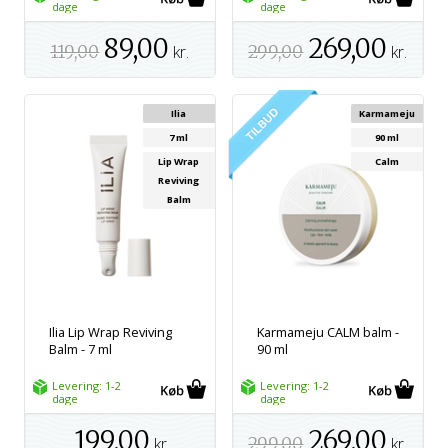
dage
dage
89,00
269,00
119,00
kr.
299,00
kr.
Ilia
Karmameju
7 ml
90 ml
Lip Wrap
Calm
Reviving
Balm
Ilia Lip Wrap Reviving
Karmameju CALM balm -
Balm - 7 ml
90 ml
Levering: 1-2
Levering: 1-2
dage
dage
199,00
269,00
kr.
299,00
kr.