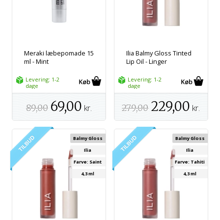
Meraki læbepomade 15
Ilia Balmy Gloss Tinted
ml - Mint
Lip Oil - Linger
Levering: 1-2
Levering: 1-2
dage
dage
69,00
229,00
89,00
kr.
279,00
kr.
Balmy Gloss
Balmy Gloss
Ilia
Ilia
Farve: Saint
Farve: Tahiti
4,3 ml
4,3 ml