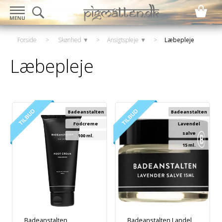
Forside
>
Skønhed ▼
>
Ansigtspleje ▼
>
Læbepleje
Læbepleje
Badeanstalten
Badeanstalten
Fodcreme
Lavendel
salve
100 ml.
15 ml.
Badeanstalten
Badeanstalten Landel