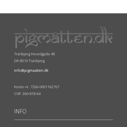
Tranbjerg Hovedgade 48
DK-8310 Tranbjerg
info@pigmaatten.dk
Konto nr. 7266-0001162767
CVR: 360-818-64
INFO