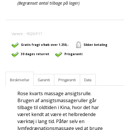
(Begrænset antal tilbage på lager)
Varenr.:
9520-P17
Gratis fragt v/køb over 1.250,-
Sikker betaling
30 dages returret
Prisgaranti
Beskrivelse
Garanti
Prisgaranti
Data
Rose kvarts massage ansigtsrulle.
Brugen af ansigtsmassageruller går
tilbage til oldtiden i Kina, hvor det har
været kendt at være et helbredende
værktøj i lang tid. Påfør selv en
lymfedrænationsmassage ved at bruge