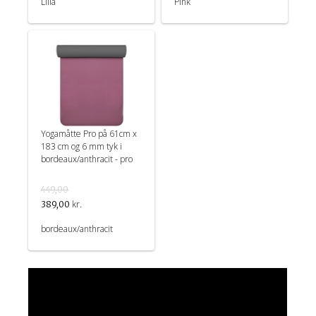
Lilla
Pink
Yogamåtte Pro på 61cm x
183 cm og 6 mm tyk i
bordeaux/anthracit - pro
449,00
kr.
389,00
bordeaux/anthracit