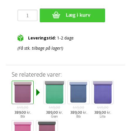
Leveringstid:
1-2 dage
(Få stk. tilbage på lager!)
Se relaterede varer:
449,00
449,00
449,00
449,00
kr.
kr.
kr.
kr.
389.00
389,00
389,00
389,00
Blå
Grøn
Blå
Lilla