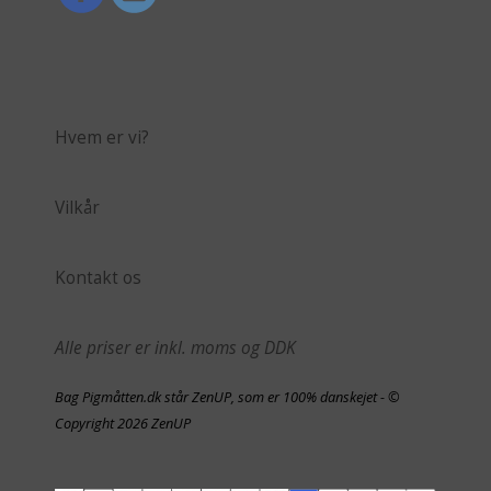
Hvem er vi?
Vilkår
Kontakt os
Alle priser er inkl. moms og DDK
Bag Pigmåtten.dk står ZenUP, som er 100% danskejet - ©
Copyright 2026 ZenUP