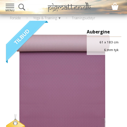
Forside
>
Yoga & Træning ▼
>
Træningsudstyr
▼
>
Træningsmåtte
Aubergine
61 x 183 cm
6 mm tyk