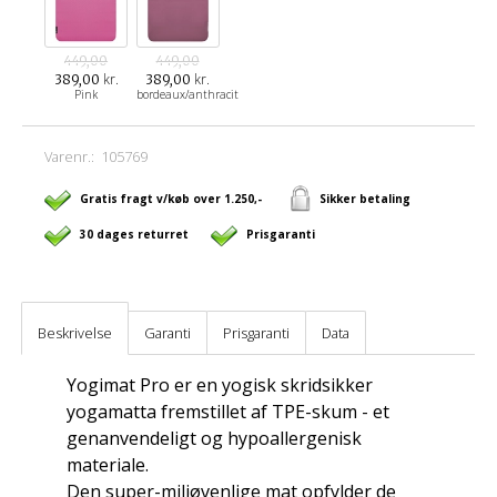
449,00
449,00
kr.
kr.
389,00
389,00
Pink
bordeaux/anthracit
Varenr.:
105769
Gratis fragt v/køb over 1.250,-
Sikker betaling
30 dages returret
Prisgaranti
Beskrivelse
Garanti
Prisgaranti
Data
Yogimat Pro er en yogisk skridsikker
yogamatta fremstillet af TPE-skum - et
genanvendeligt og hypoallergenisk
materiale.
Den super-miljøvenlige mat opfylder de