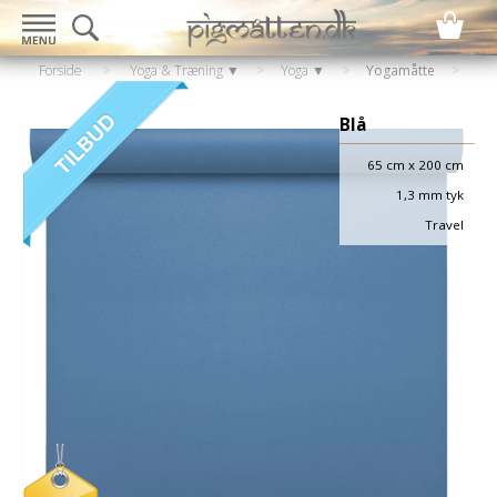
Forside
>
Yoga & Træning ▼
>
Yoga ▼
>
Yogamåtte
Blå
65 cm x 200 cm
1,3 mm tyk
Travel