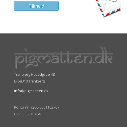
Tranbjerg Hovedgade 48
DK-8310 Tranbjerg
info@pigmaatten.dk
Konto nr. 7266-0001162767
CVR: 360-818-64