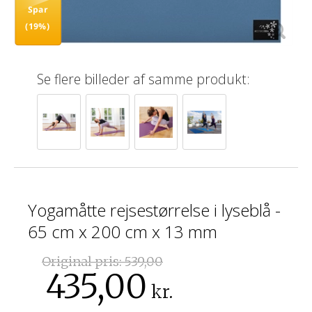
Spar
(19%)
Se flere billeder af samme produkt:
Yogamåtte rejsestørrelse i lyseblå -
65 cm x 200 cm x 13 mm
Original pris:
539,00
435,00
kr.