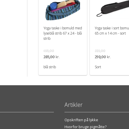
Yoga taske i bomuld med
Yoga taske i sort bomu
lyseblå strib 67 x 24 - blå
65 cm x 14 cm - sort
strib
455,00
315,00
kr.
kr.
285,00
259,00
blå strib
Sort
Artikler
Opskriften på lykke
Hvorfor bruge pigmåtte?