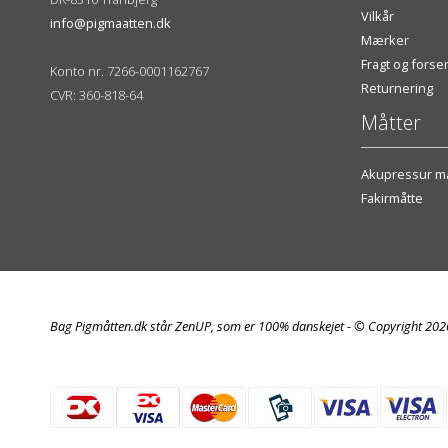
Vilkår
info@pigmaatten.dk
Mærker
Fragt og fors
Konto nr. 7266-0001162767
Returnering
CVR: 360-818-64
Måtter
Akupressur må
Fakirmåtte
Bag Pigmåtten.dk står ZenUP, som er 100% danskejet - © Copyright 20