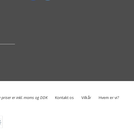
e priser er inkl. moms og DDK
Kontakt os
Vilkår
Hvem er vi?