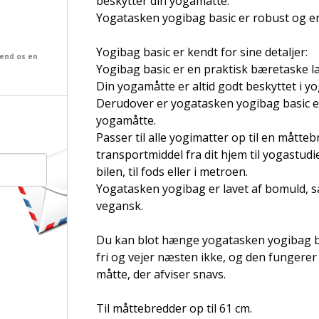
beskytter din yogamåtte.
Yogatasken yogibag basic er robust og er 
Yogibag basic er kendt for sine detaljer:
send os en
Yogibag basic er en praktisk bæretaske l
Din yogamåtte er altid godt beskyttet i yo
Derudover er yogatasken yogibag basic en 
yogamåtte.
Passer til alle yogimatter op til en måtte
transportmiddel fra dit hjem til yogastudie
bilen, til fods eller i metroen.
Yogatasken yogibag er lavet af bomuld, s
vegansk.
Du kan blot hænge yogatasken yogibag ba
fri og vejer næsten ikke, og den fungerer
måtte, der afviser snavs.
Til måttebredder op til 61 cm.