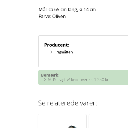
Mål: ca 65 cm lang, ø 14 cm
Farve: Oliven
Producent:
Pigmåtten
Bemærk
:
- GRATIS fragt v/ køb over kr. 1.250 kr.
Se relaterede varer: