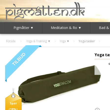
Pigmåtter ▼
Meditation & Ro ▼
Bad &
Forside
>
Yoga & Træning ▼
>
Yoga ▼
>
Yoga tasker
Yoga ta
6
Spar
(18%)