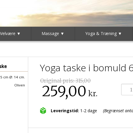
 Velvære ▼
Massage ▼
Yoga & Træning ▼
Yoga taske i bomuld 6
ske
5 cm Ø: 14 cm.
Original pris:
315,00
259,00
Oliven
kr.
Leveringstid:
1-2 dage
(Begrænset antal