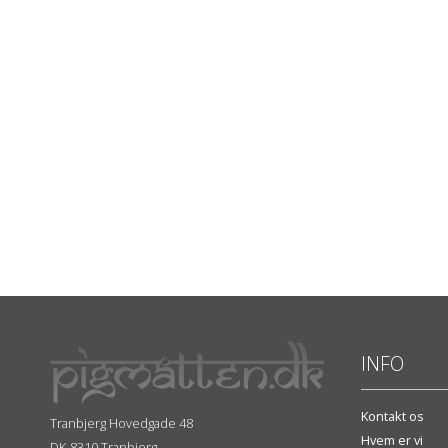
INFO
Kontakt os
Tranbjerg Hovedgade 48
Hvem er vi
DK-8310 Tranbjerg