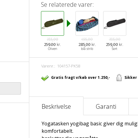
Se relaterede varer:
315,00
455,00
315,00
kr.
kr.
kr.
259.00
285,00
259,00
Oliven
blå strib
Sort
Varenr.:
104157-PK58
Gratis fragt v/køb over 1.250,-
Sikker
Beskrivelse
Garanti
Yogatasken yogibag basic giver dig mulig
komfortabelt.