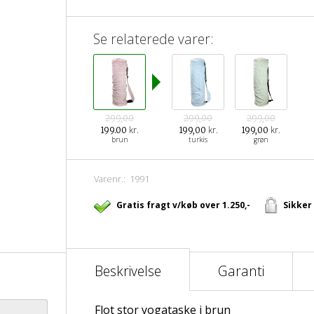
Se relaterede varer:
299,00
299,00
299,00
kr.
kr.
kr.
199.00
199,00
199,00
brun
turkis
grøn
Varenr.:
1991
Gratis fragt v/køb over 1.250,-
Sikker
Beskrivelse
Garanti
Flot stor yogataske i brun