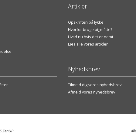
Artikler
Opskriften på lykke
Hvorfor bruge pigmåtte?
Hvad nu hvis det er nemt
Læs alle vores artikler
endelse
Nyhedsbrev
tter
Tilmeld dig vores nyhedsbrev
Afmeld vores nyhedsbrev
26 ZenUP
All