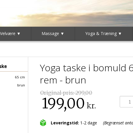
 Velvære ▼
Massage ▼
Yoga & Træning ▼
Yoga taske i bomuld 
ske
rem - brun
65 cm
brun
Original pris:
299,00
199,00
kr.
Leveringstid:
1-2 dage
(Begrænset antal