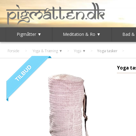
Pigmåtter ▼
Meditation & Ro ▼
Bad &
Forside
>
Yoga & Træning ▼
>
Yoga ▼
>
Yoga tasker
Yoga ta