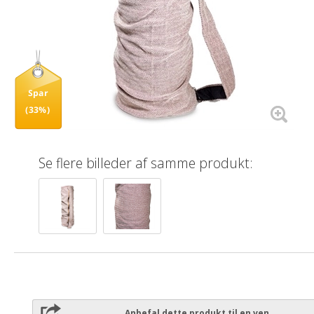
Spar
(33%)
Se flere billeder af samme produkt:
Anbefal dette produkt til en ven