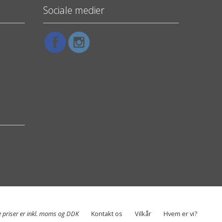
Sociale medier
e priser er inkl. moms og DDK
Kontakt os
Vilkår
Hvem er vi?