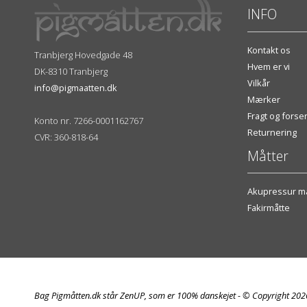
INFO
Kontakt os
Tranbjerg Hovedgade 48
Hvem er vi
DK-8310 Tranbjerg
Vilkår
info@pigmaatten.dk
Mærker
Fragt og fors
Konto nr. 7266-0001162767
Returnering
CVR: 360-818-64
Måtter
Akupressur må
Fakirmåtte
Bag Pigmåtten.dk står ZenUP, som er 100% danskejet - © Copyright 20