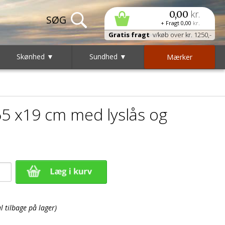
kr.
0,00
+ Fragt
0,00
kr.
Gratis fragt
v/køb over kr. 1250,-
Skønhed ▼
Sundhed ▼
Mærker
65 x19 cm med lyslås og
 tilbage på lager)