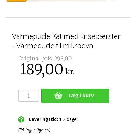
Varmepude Kat med kirsebærsten
- Varmepude til mikroovn
Original pris:
298,00
189,00
kr.
Leveringstid:
1-2 dage
(På lager lige nu)