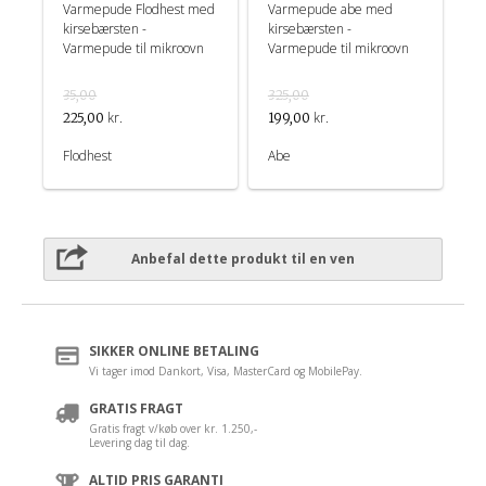
Varmepude Flodhest med
Varmepude abe med
kirsebærsten -
kirsebærsten -
Varmepude til mikroovn
Varmepude til mikroovn
35,00
325,00
kr.
kr.
225,00
199,00
Flodhest
Abe
Anbefal dette produkt til en ven
SIKKER ONLINE BETALING
Vi tager imod Dankort, Visa, MasterCard og MobilePay.
GRATIS FRAGT
Gratis fragt v/køb over kr. 1.250,-
Levering dag til dag.
ALTID PRIS GARANTI