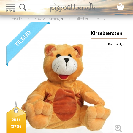
Forside
>
Yoga & Træning ▼
>
Tilbehør til træning
▼
>
Varmepuder
Kirsebærsten
Kat tøjdyr
Spar
(37%)