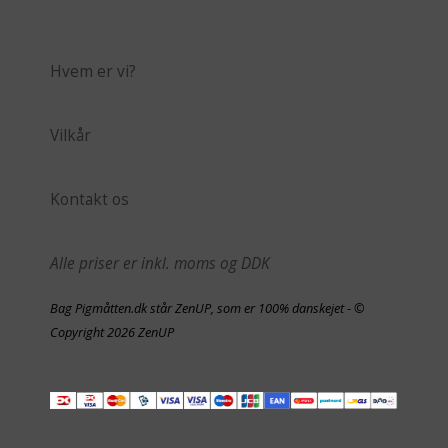
Hvem er vi?
Vilkår
Kontakt os
Alle priser er inkl. moms og DDK
Bag Pigmåtten.dk står ZenUP, som er 100% danskejet - ©
Copyright 2026 ZenUP