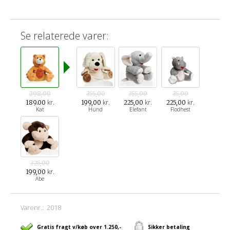
Se relaterede varer:
298,00
355,00
355,00
35,00
kr.
kr.
kr.
kr.
189.00
199,00
225,00
225,00
Kat
Hund
Elefant
Flodhest
325,00
kr.
199,00
Abe
Varenr.:
2018
Gratis fragt v/køb over 1.250,-
Sikker betaling